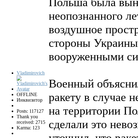
Польша была вын
неопознанного л
воздушное простр
стороны Украины
вооруженными си
Vladimirovich
Военный объясни
ракету в случае 
OFFLINE
Инквизитор
на территории По
Posts: 117127
Thank you
сделали это нев
received: 2715
Karma: 123
уточнил, что рак