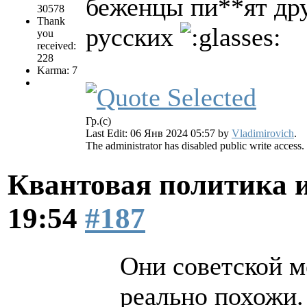
беженцы пи**ят дру
30578
Thank
русских
you
received:
228
Karma: 7
Гр.(с)
Last Edit: 06 Янв 2024 05:57 by
Vladimirovich
.
The administrator has disabled public write access.
Квантовая политика 
19:54
#187
Они советской м
реально похожи.