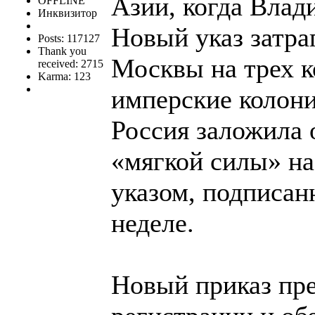
Азии, когда Влад
OFFLINE
Инквизитор
Новый указ затра
Posts: 117127
Thank you
Москвы на трех 
received: 2715
Karma: 123
имперские колон
Россия заложила 
«мягкой силы» н
указом, подписа
неделе.
Новый приказ пре