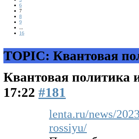
6
7
8
9
...
16
TOPIC: Квантовая по
Квантовая политика 
17:22
#181
lenta.ru/news/2023
rossiyu/