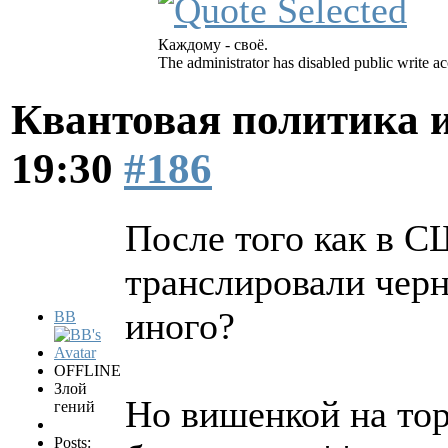
Каждому - своё.
The administrator has disabled public write ac
Квантовая политика 
19:30
#186
После того как в С
транслировали чер
иного?
BB
OFFLINE
Злой
Но вишенкой на тор
гений
Posts: