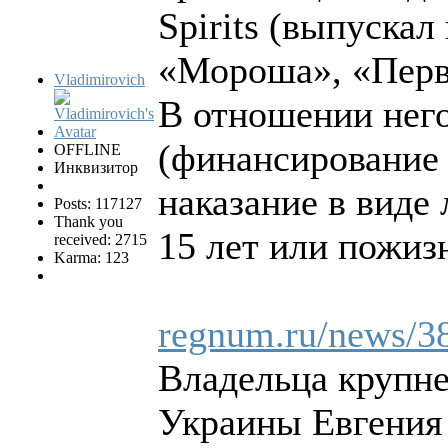
Spirits (выпуска
«Мороша», «Перва
Vladimirovich
В отношении него 
(финансирование 
OFFLINE
Инквизитор
наказание в виде
Posts: 117127
Thank you
15 лет или пожиз
received: 2715
Karma: 123
regnum.ru/news/3
Владельца крупн
Украины Евгения 