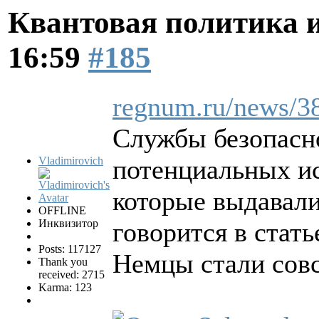
Квантовая политика 
16:59
#185
regnum.ru/news/3
Службы безопасн
Vladimirovich
потенциальных ис
которые выдавали
OFFLINE
Инквизитор
говорится в стать
Posts: 117127
Немцы стали сов
Thank you
received: 2715
Karma: 123