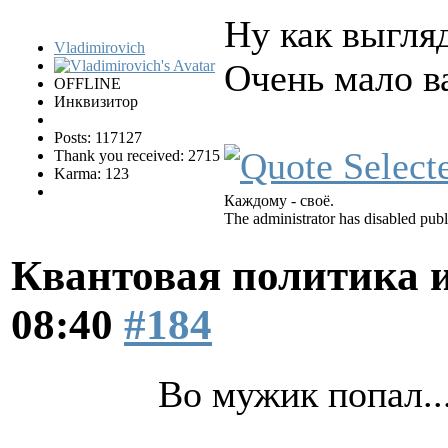
Ну как выгляд
Vladimirovich
Очень мало в
OFFLINE
Инквизитор
Posts: 117127
Thank you received: 2715
Karma: 123
Каждому - своё.
The administrator has disabled publ
Квантовая политика 
08:40
#184
Во мужик попал..