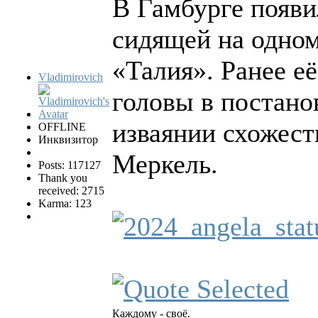
В Гамбурге появ
сидящей на одном
«Талия». Ранее е
Vladimirovich
головы в постано
изваянии схожес
OFFLINE
Инквизитор
Меркель.
Posts: 117127
Thank you
received: 2715
Karma: 123
Каждому - своё.