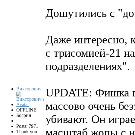
Дошутились с "до
Даже интересно, к
с трисомией-21 н
подразделениях".
Викторович
UPDATE: Фишка в 
массово очень без
OFFLINE
Боярин
убивают. Он играе
Posts: 7971
масштаб жопы с на
Thank you