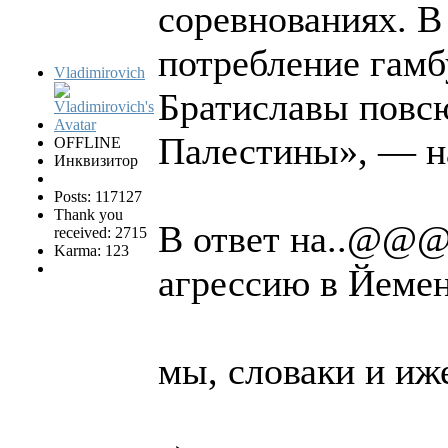
соревнованиях. В 
потребление гамб
Vladimirovich
Братиславы повс
Палестины», — н
OFFLINE
Инквизитор
Posts: 117127
Thank you
В ответ на..@
received: 2715
Karma: 123
агрессию в Йеме
мы, словаки и иже