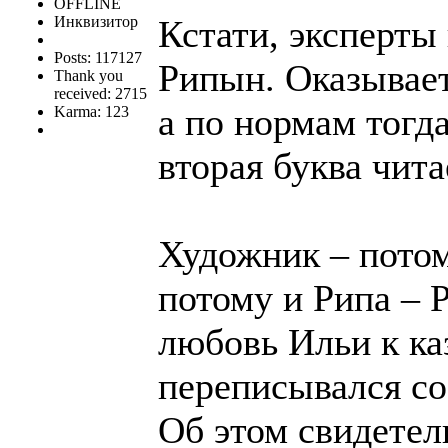
OFFLINE
Инквизитор
Кстати, эксперт
Posts: 117127
Рипын. Оказывает
Thank you
received: 2715
а по нормам тогд
Karma: 123
вторая буква чита
Художник – потом
потому и Рипа – 
любовь Ильи к каз
переписывался со
Об этом свидетел