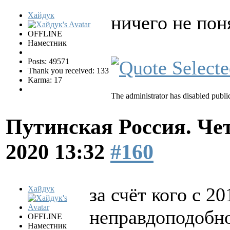
Хайдук
ничего не по
OFFLINE
Наместник
Posts: 49571
Thank you received: 133
Karma: 17
The administrator has disabled public
Путинская Россия. Ч
2020 13:32
#160
за счёт кого с 2
Хайдук
неправдоподобн
OFFLINE
Наместник