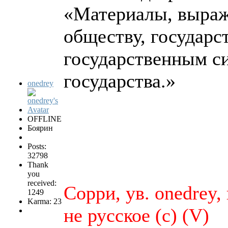
«Материалы, выраж
обществу, государс
государственным си
государства.»
onedrey
OFFLINE
Боярин
Posts:
32798
Thank
you
received:
Сорри, ув. onedrey,
1249
Karma: 23
не русское (с) (V)