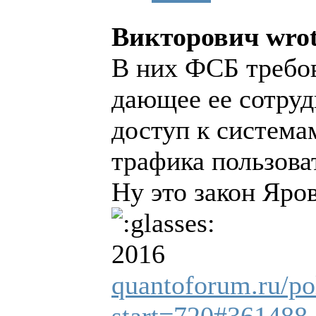
Викторович wrot
В них ФСБ требов
дающее ее сотруд
доступ к система
трафика пользова
Ну это закон Яро
2016
quantoforum.ru/pol
start=720#361488