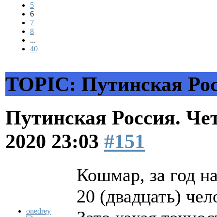
5
6
7
8
...
40
TOPIC: Путинская Рос
Путинская Россия. Ч
2020 23:03
#151
Кошмар, за год н
20 (двадцать) чел
onedrey