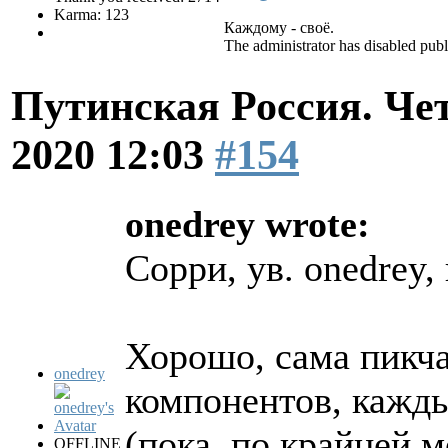
Karma: 123
Каждому - своё.
The administrator has disabled publ
Путинская Россия. Ч
2020 12:03
#154
onedrey wrote:
Сорри, ув. onedrey
Хорошо, сама пикча
onedrey
компонентов, кажды
(пока, по крайней м
OFFLINE