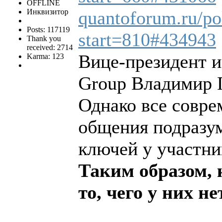
OFFLINE
Инквизитор
quantoforum.ru/pol
Posts: 117119
start=810#434943
Thank you
received: 2714
Вице-президент и
Karma: 123
Group Владимир 
Однако все совр
общения подразу
ключей у участни
Таким образом, 
то, чего у них не