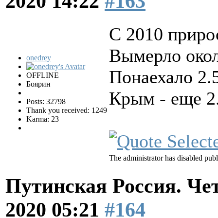
2020 14:22
#163
С 2010 приро
Вымерло окол
onedrey
Понаехало 2.
OFFLINE
Боярин
Крым - еще 2
Posts: 32798
Thank you received: 1249
Karma: 23
The administrator has disabled publ
Путинская Россия. Ч
2020 05:21
#164