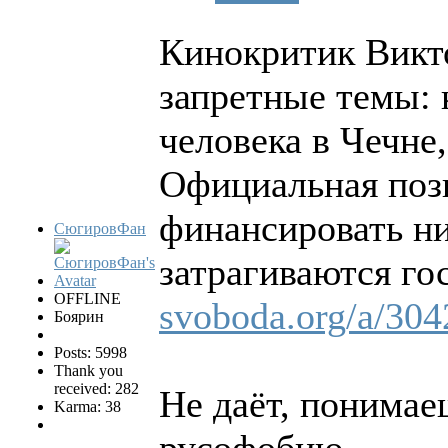
Кинокритик Викт
запретные темы: 
человека в Чечне
Официальная поз
финансировать ни
СюгировФан
затрагиваются го
OFFLINE
svoboda.org/a/304
Боярин
Posts: 5998
Thank you
received: 282
Не даёт, понимае
Karma: 38