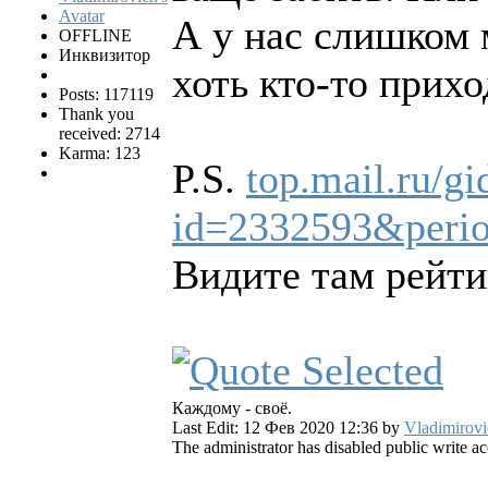
А у нас слишком 
OFFLINE
Инквизитор
хоть кто-то прихо
Posts: 117119
Thank you
received: 2714
Karma: 123
P.S.
top.mail.ru/g
id=2332593&peri
Видите там рей
Каждому - своё.
Last Edit: 12 Фев 2020 12:36 by
Vladimirovi
The administrator has disabled public write ac