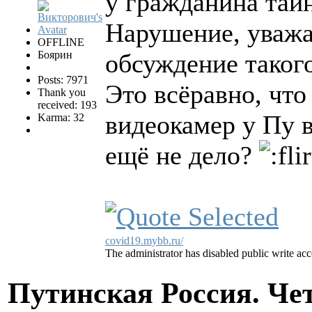
у гражданина тайн
Нарушение, уваж
OFFLINE
Боярин
обсуждение такого
Posts: 7971
Это всёравно, что
Thank you
received: 193
видеокамер у Пу в
Karma: 32
ещё не дело?
covid19.mybb.ru/
The administrator has disabled public write acc
Путинская Россия. Ч