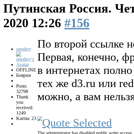
Путинская Россия. Ч
2020 12:26
#156
По второй ссылке н
onedrey
Первая, конечно, ф
в интернетах полно
OFFLINE
Боярин
тех же d3.ru или re
Posts:
32798
можно, а вам нельз
Thank
you
received:
1249
Karma: 23
The administrator has disabled public write access.