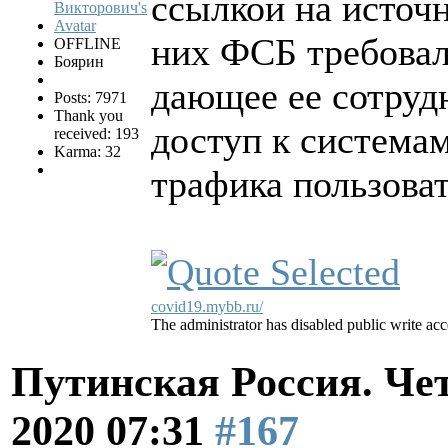
ссылкой на источ
них ФСБ требовал
OFFLINE
Боярин
дающее ее сотруд
Posts: 7971
Thank you
доступ к система
received: 193
Karma: 32
трафика пользоват
covid19.mybb.ru/
The administrator has disabled public write acc
Путинская Россия. Ч
2020 07:31
#167