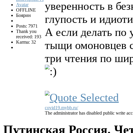
уверенность в без
OFFLINE
Боярин
глупость и идиоти
Posts: 7971
А если делать по 
Thank you
received: 193
тыщи омоновцев с
Karma: 32
три чтения по ши
covid19.mybb.ru/
The administrator has disabled public write acc
Путинская Россия. Ч