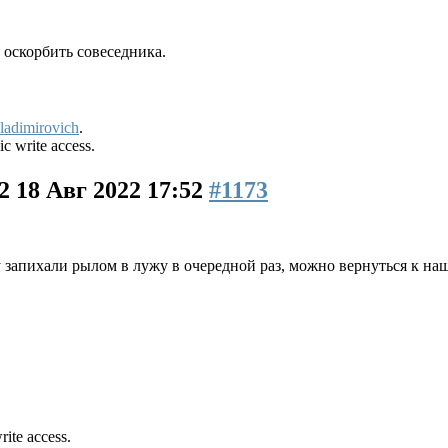
 оскорбить совеседника.
ladimirovich
.
ic write access.
22
18 Авг 2022 17:52
#1173
у запихали рылом в лужу в очередной раз, можно вернуться к н
rite access.