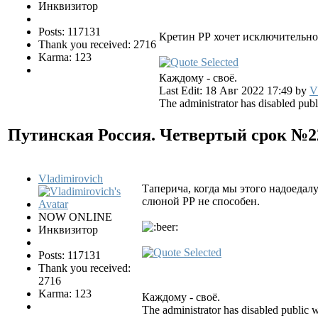
Инквизитор
Posts: 117131
Кретин РР хочет исключительно
Thank you received: 2716
Karma: 123
Каждому - своё.
Last Edit: 18 Авг 2022 17:49 by
V
The administrator has disabled publ
Путинская Россия. Четвертый срок №
Vladimirovich
Таперича, когда мы этого надоедал
слюной РР не способен.
NOW ONLINE
Инквизитор
Posts: 117131
Thank you received:
2716
Karma: 123
Каждому - своё.
The administrator has disabled public w