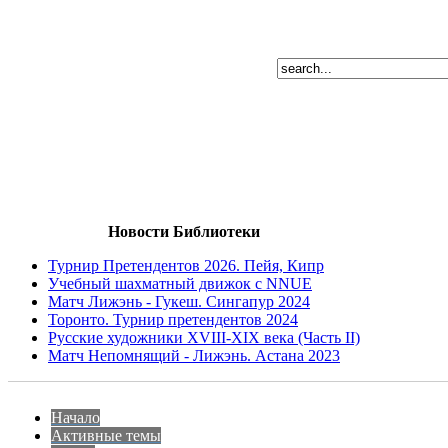
Новости Библиотеки
Турнир Претендентов 2026. Пейя, Кипр
Учебный шахматный движок с NNUE
Матч Лижэнь - Гукеш. Сингапур 2024
Торонто. Турнир претендентов 2024
Русские художники XVIII-XIX века (Часть II)
Матч Непомнящий - Лижэнь. Астана 2023
Начало
Активные темы