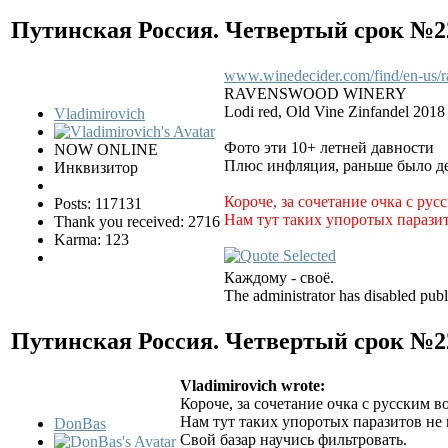
Путинская Россия. Четвертый срок №
www.winedecider.com/find/en-us
RAVENSWOOD WINERY
Lodi red, Old Vine Zinfandel 2018
Vladimirovich
Фото эти 10+ летней давности
NOW ONLINE
Плюс инфляция, раньше было де
Инквизитор
Короче, за сочетание очка с ру
Posts: 117131
Нам тут таких упоротых парази
Thank you received: 2716
Karma: 123
Каждому - своё.
The administrator has disabled publ
Путинская Россия. Четвертый срок №
Vladimirovich wrote:
Короче, за сочетание очка с русским 
Нам тут таких упоротых паразитов не
DonBas
Свой базар научись фильтровать.