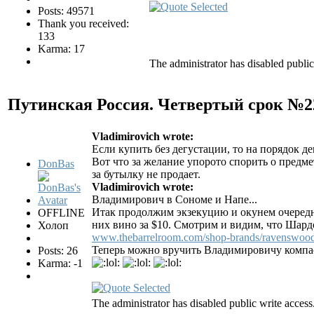
Posts: 49571
Thank you received:
133
Karma: 17
The administrator has disabled public
Путинская Россия. Четвертый срок №
Vladimirovich wrote:
Если купить без дегустации, то на порядок д
Вот что за желание упорото спорить о предме
DonBas
за бутылку не продает.
Vladimirovich wrote:
Владимирович в Сономе и Напе...
Итак продолжим экзекуцию и окунем очередн
OFFLINE
них вино за $10. Смотрим и видим, что Шардо
Холоп
www.thebarrelroom.com/shop-brands/ravenswood
Теперь можно вручить Владимировичу компас 
Posts: 26
Karma: -1
The administrator has disabled public write access