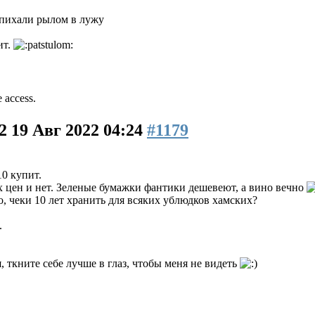
апихали рылом в лужу
ит.
e access.
22
19 Авг 2022 04:24
#1179
10 купит.
х цен и нет. Зеленые бумажки фантики дешевеют, а вино вечно
о, чеки 10 лет хранить для всяких ублюдков хамских?
.
, ткните себе лучше в глаз, чтобы меня не видеть