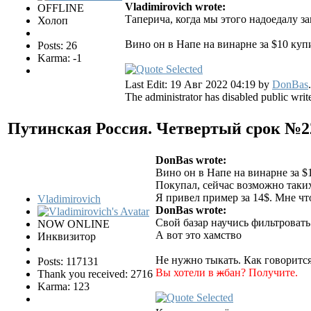
Vladimirovich wrote:
OFFLINE
Таперича, когда мы этого надоедалу з
Холоп
Вино он в Напе на винарне за $10 куп
Posts: 26
Karma: -1
Last Edit: 19 Авг 2022 04:19 by
DonBas
.
The administrator has disabled public writ
Путинская Россия. Четвертый срок №
DonBas wrote:
Вино он в Напе на винарне за $
Покупал, сейчас возможно таки
Я привел пример за 14$. Мне чт
Vladimirovich
DonBas wrote:
Свой базар научись фильтровать
NOW ONLINE
А вот это хамство
Инквизитор
Не нужно тыкать. Как говорится
Posts: 117131
Вы хотели в
ж
бан? Получите.
Thank you received: 2716
Karma: 123