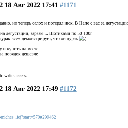
22
18 Авг 2022 17:41
#1171
давно, но теперь оглох и потерял нюх. В Напе с вас за дегустаци
на дегустации, заразы.... Шотиками по 50-100г
 дурак всем демонстрирует, что он дурак
у и купить на месте.
 на порядок дешевле
ic write access.
22
18 Авг 2022 17:49
#1172
..
omiches...iej?start=570#299462