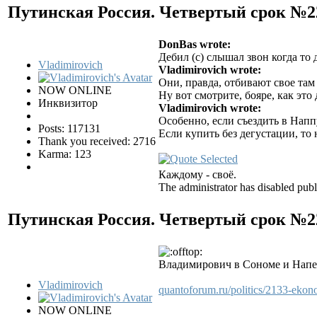
Путинская Россия. Четвертый срок №
DonBas wrote:
Дебил (с) слышал звон когда то 
Vladimirovich
Vladimirovich wrote:
Они, правда, отбивают свое там 
NOW ONLINE
Ну вот смотрите, бояре, как это
Инквизитор
Vladimirovich wrote:
Особенно, если съездить в Напп
Posts: 117131
Если купить без дегустации, то
Thank you received: 2716
Karma: 123
Каждому - своё.
The administrator has disabled publ
Путинская Россия. Четвертый срок №
Владимирович в Сономе и Напе.
Vladimirovich
quantoforum.ru/politics/2133-ekon
NOW ONLINE