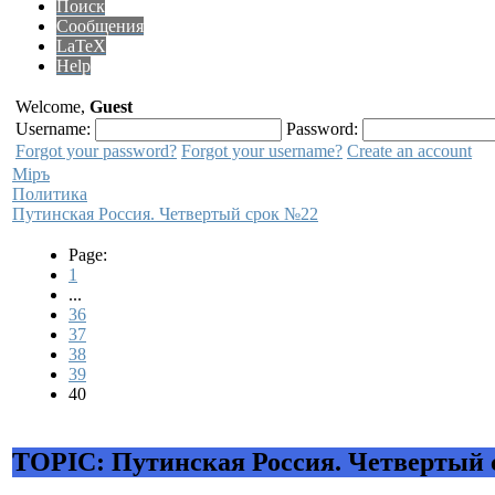
Поиск
Сообщения
LaTeX
Help
Welcome,
Guest
Username:
Password:
Forgot your password?
Forgot your username?
Create an account
Мiръ
Политика
Путинская Россия. Четвертый срок №22
Page:
1
...
36
37
38
39
40
TOPIC: Путинская Россия. Четвертый