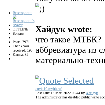
Викторович
Хайдук wrote:
OFFLINE
Боярин
что такое МТБК?
Posts: 7971
Thank you
аббревиатура из с
received: 193
Karma: 32
материально-техн
covid19.mybb.ru/
Last Edit: 15 Май 2022 08:44 by
Хайдук
.
The administrator has disabled public write acc