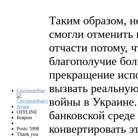
Таким образом, н
смогли отменить 
отчасти потому, 
благополучие бол
прекращение исп
вызвать реальну
СюгировФан
войны в Украине.
банковской среде
OFFLINE
Боярин
конвертировать э
Posts: 5998
Thank you