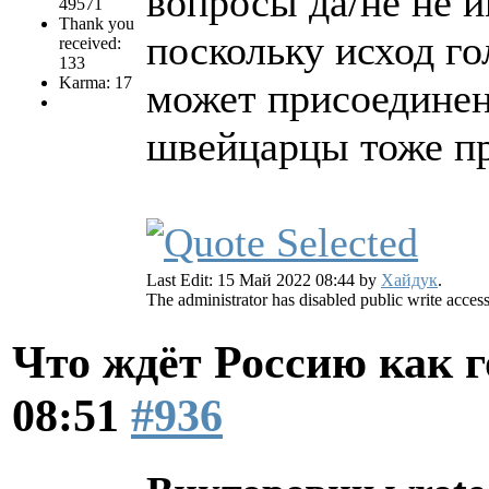
вопросы да/не не 
49571
Thank you
поскольку исход го
received:
133
Karma: 17
может присоединен
швейцарцы тоже п
Last Edit: 15 Май 2022 08:44 by
Хайдук
.
The administrator has disabled public write access
Что ждёт Россию как 
08:51
#936