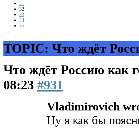
31
32
33
34
35
TOPIC: Что ждёт Росс
Что ждёт Россию как 
08:23
#931
Vladimirovich wr
Ну я как бы поясн