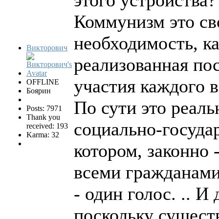
этого устройства? 
Коммунизм это св
необходимость, к
Викторович
реализованная по
участия каждого 
OFFLINE
Боярин
По сути это реаль
Posts: 7971
Thank you
социально-госуда
received: 193
Karma: 32
котором, законно
всеми гражданами
- один голос. .. И
поскольку существ