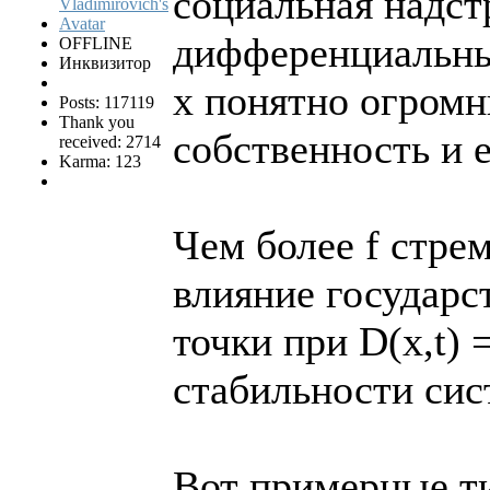
социальная надстр
дифференциальны
OFFLINE
Инквизитор
х понятно огромн
Posts: 117119
Thank you
собственность и 
received: 2714
Karma: 123
Чем более f стре
влияние государс
точки при D(x,t) 
стабильности сис
Вот примерные т