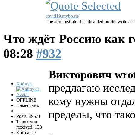
covid19.mybb.ru/
The administrator has disabled public write acc
Что ждёт Россию как 
08:28
#932
Викторович wrot
Хайдук
предлагаю исслед
кому нужны отда
OFFLINE
Наместник
пределы, что та
Posts: 49571
Thank you
received: 133
Karma: 17