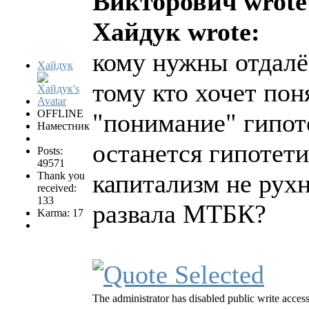
Викторович wrote
Хайдук wrote:
кому нужны отдалё
Хайдук
тому кто хочет пон
OFFLINE
"понимание" гипот
Наместник
останется гипотети
Posts:
49571
капитализм не рух
Thank you
received:
133
развала МТБК?
Karma: 17
The administrator has disabled public write access