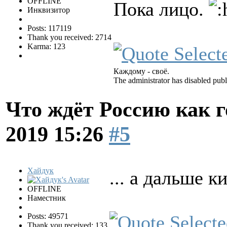
OFFLINE
Пока лицо.
Инквизитор
Posts: 117119
Thank you received: 2714
Karma: 123
Каждому - своё.
The administrator has disabled publ
Что ждёт Россию как 
2019 15:26
#5
Хайдук
... а дальше к
OFFLINE
Наместник
Posts: 49571
Thank you received: 133