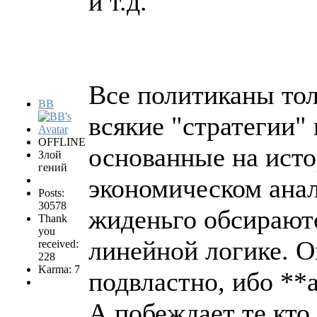
и т.д.
Все политиканы тол
BB
всякие "стратегии"
OFFLINE
основанные на исто
Злой
гений
экономическом анал
Posts:
30578
жиденьго обсираютс
Thank
you
линейной логике. 
received:
228
Karma: 7
подвластно, ибо **
А побеждает те кто