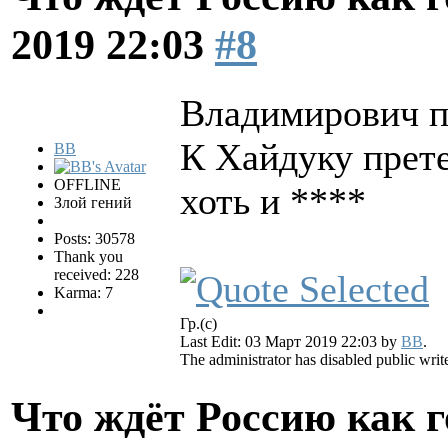
2019 22:03
#8
Владимирович по
К Хайдуку прете
BB
OFFLINE
хоть и ****
Злой гений
Posts: 30578
Thank you
received: 228
Karma: 7
Гр.(с)
Last Edit: 03 Март 2019 22:03 by
BB
.
The administrator has disabled public writ
Что ждёт Россию как 