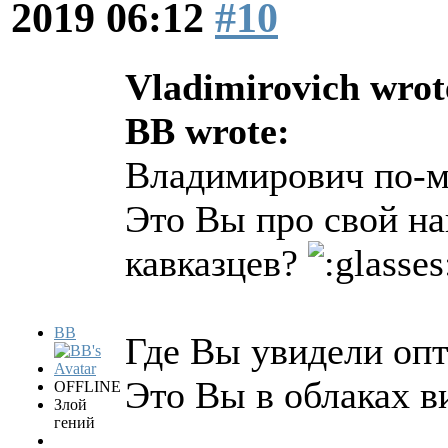
2019 06:12
#10
Vladimirovich wrot
BB wrote:
Владимирович по-мо
Это Вы про свой н
кавказцев?
BB
Где Вы увидели опт
Это Вы в облаках в
OFFLINE
Злой
гений