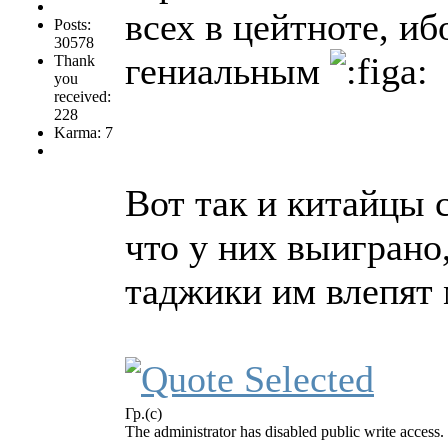
всех в цейтноте, и
Posts:
30578
гениальным
Thank
you
received:
228
Karma: 7
Вот так и китайцы 
что у них выиграно
таджики им влепят м
Гр.(с)
The administrator has disabled public write access.