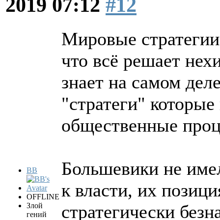
2019 07:12
#12
Мировые стратегии
что всё решает нехи
знает на самом дел
"стратеги" которые
общественные проц
Большевики не имел
BB
к власти, их позиц
OFFLINE
Злой
стратегически безн
гений