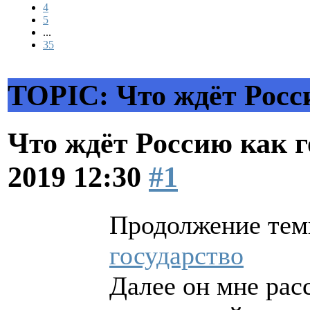
4
5
...
35
TOPIC: Что ждёт Росс
Что ждёт Россию как 
2019 12:30
#1
Продолжение те
государство
Далее он мне рас