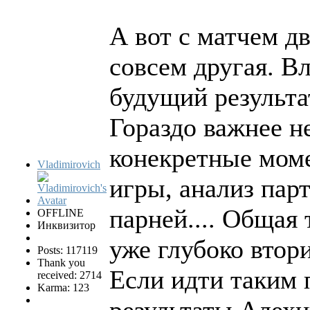
А вот с матчем д
совсем другая. В
будущий результа
Гораздо важнее н
конекретные моме
Vladimirovich
игры, анализ пар
парней.... Общая
OFFLINE
Инквизитор
уже глубоко втор
Posts: 117119
Thank you
Если идти таким п
received: 2714
Karma: 123
результаты Алехи