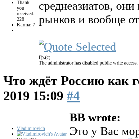
среднеазиатов, они 
Thank
you
received:
рынков и вообще от
228
Karma: 7
Гр.(с)
The administrator has disabled public write access.
Что ждёт Россию как 
2019 15:09
#4
BB wrote:
Это у Вас мор
Vladimirovich