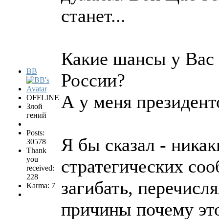
станет...
Какие шансы у Вас 
BB
России?
А у меня президе
OFFLINE
Злой
гений
Posts:
Я бы сказал - ника
30578
Thank
you
стратегических соо
received:
228
загибать, перечисл
Karma: 7
причины почему это