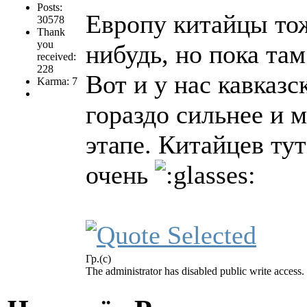
Posts:
Европу китайцы тож
30578
Thank
you
нибудь, но пока та
received:
228
Вот и у нас кавказс
Karma: 7
гораздо сильнее и 
этапе. Китайцев ту
очень
Гр.(с)
The administrator has disabled public write access.