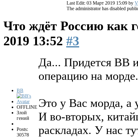
Last Edit: 03 Март 2019 15:09 by
V
The administrator has disabled public
Что ждёт Россию как 
2019 13:52
#3
Да... Придется ВВ и
операцию на морде.
BB
Это у Вас морда, а 
OFFLINE
Злой
И во-вторых, китай
гений
раскладах. У нас ту
Posts:
30578