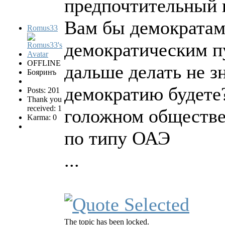
предпочтительный 
Вам бы демократам
Romus33
демократическим пу
OFFLINE
дальше делать не з
Бояринъ
демократию будете
Posts: 201
Thank you
received: 1
голожном обществе -
Karma: 0
по типу ОАЭ
...
The topic has been locked.