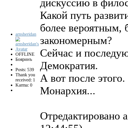
дискуссию в филос
Какой путь развит
более вероятным, 
arnsheridan
закономерным?
Сейчас и последую
OFFLINE
Бояринъ
Демократия.
Posts: 539
А вот после этого
Thank you
received: 1
Karma: 0
Монархия...
Отредактировано a