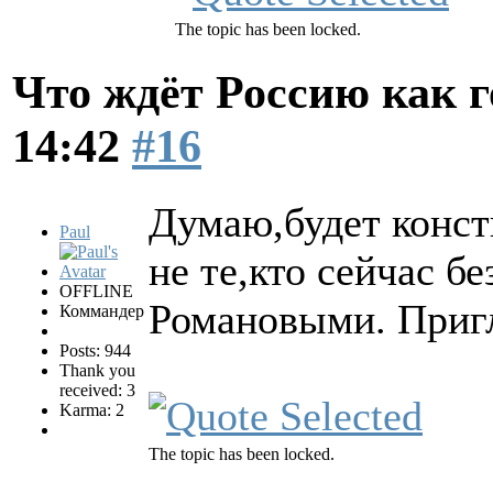
The topic has been locked.
Что ждёт Россию как 
14:42
#16
Думаю,будет конс
Paul
не те,кто сейчас б
OFFLINE
Романовыми. Приг
Коммандер
Posts: 944
Thank you
received: 3
Karma: 2
The topic has been locked.