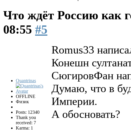
Что ждёт Россию как 
08:55
#5
Romus33 написал
Конешн султанат
СюгировФан нап
Quantrinas
Думаю, что в бу
OFFLINE
Империи.
Физик
А обосновать?
Posts: 12340
Thank you
received: 7
Karma: 1