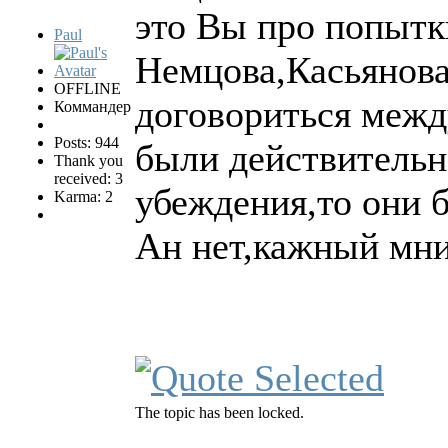
это Вы про попытк
Paul
Немцова,Касьянова
OFFLINE
договориться межд
Коммандер
Posts: 944
были действительн
Thank you
received: 3
убеждения,то они б
Karma: 2
Ан нет,кажный мн
The topic has been locked.