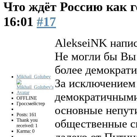
Что ждёт Россию как 
16:01
#17
AlekseiNK напис
Не могли бы Вы
более демократ
Mikhail_Golubev
За исключением 
демократичными 
OFFLINE
Гроссмейстер
основные непут
Posts: 161
общественные си
Thank you
received: 1
Karma: 0
далеко от Путина