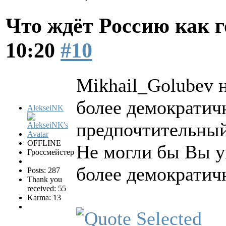
Что ждёт Россию как 
10:20
#10
Mikhail_Golubev н
более демократич
AlekseiNK
предпочтительный
OFFLINE
Не могли бы Вы у
Гроссмейстер
более демократич
Posts: 287
Thank you
received: 55
Karma: 13