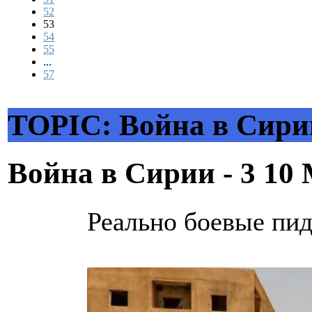
52
53
54
55
...
57
TOPIC: Война в Сирии
Война в Сирии - 3
10 
Реально боевые пи