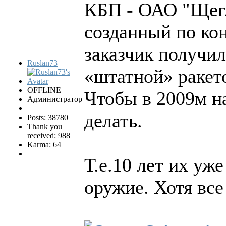
КБП - ОАО "Щегл
созданный по ко
заказчик получи
Ruslan73
«штатной» ракет
OFFLINE
Чтобы в 2009м на
Администратор
делать.
Posts: 38780
Thank you
received: 988
Karma: 64
Т.е.10 лет их уж
оружие. Хотя все