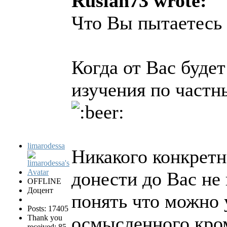
Ruslan73 wrote:
Что Вы пытаетесь 
Когда от Вас буде
изучения по частн
limarodessa
Никакого конкрет
донести до Вас не
OFFLINE
Доцент
понять что можно 
Posts: 17405
осмысленного кром
Thank you
received: 85