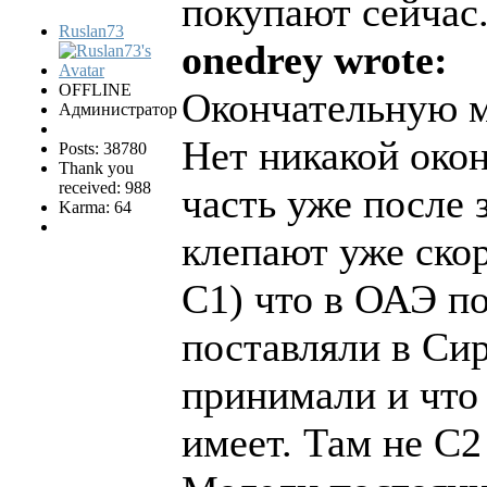
покупают сейчас
Ruslan73
onedrey wrote:
OFFLINE
Окончательную 
Администратор
Нет никакой око
Posts: 38780
Thank you
received: 988
часть уже после 
Karma: 64
клепают уже скор
С1) что в ОАЭ по
поставляли в Си
принимали и что
имеет. Там не С