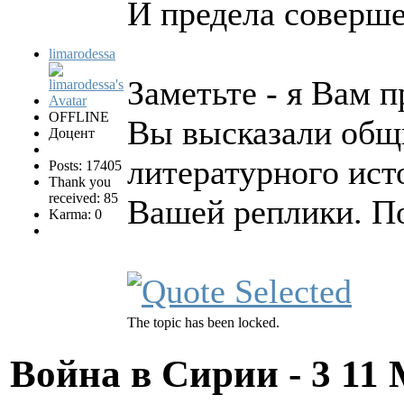
И предела совершен
limarodessa
Заметьте - я Вам 
OFFLINE
Вы высказали общи
Доцент
литературного ист
Posts: 17405
Thank you
received: 85
Вашей реплики. По
Karma: 0
The topic has been locked.
Война в Сирии - 3
11 