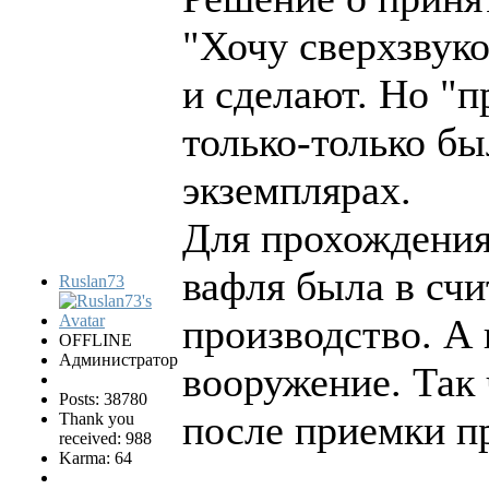
"Хочу сверхзвуко
и сделают. Но "п
только-только бы
экземплярах.
Для прохождения 
вафля была в счи
Ruslan73
производство. А
OFFLINE
Администратор
вооружение. Так 
Posts: 38780
после приемки п
Thank you
received: 988
Karma: 64