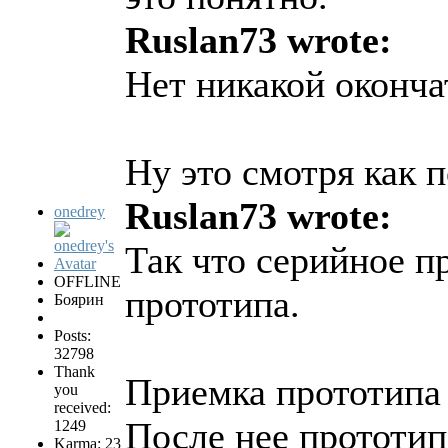
Ruslan73 wrote:
Нет никакой оконча
Ну это смотря как п
Ruslan73 wrote:
onedrey
Так что серийное п
OFFLINE
прототипа.
Боярин
Posts:
32798
Thank
Приемка прототипа 
you
received:
После нее прототип
1249
Karma: 23