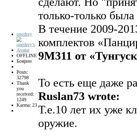
сделают. Но "принят
только-только была
В течение 2009-201
onedrey
комплектов «Панци
9М311 от «Тунгус
OFFLINE
Боярин
Posts:
32798
То есть еще даже р
Thank
you
Ruslan73 wrote:
received:
1249
Karma: 23
Т.е.10 лет их уже к
оружие.