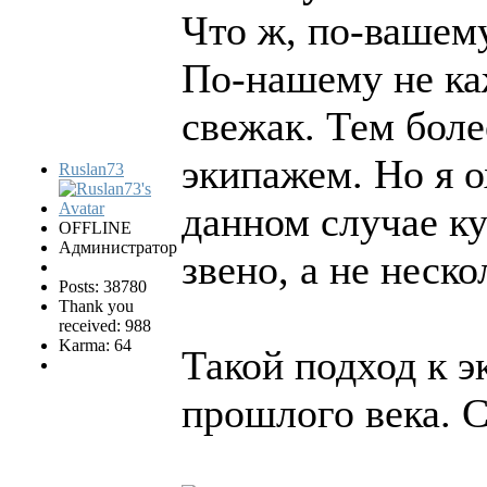
Что ж, по-вашем
По-нашему не ка
свежак. Тем боле
экипажем. Но я о
Ruslan73
данном случае к
OFFLINE
Администратор
звено, а не неск
Posts: 38780
Thank you
received: 988
Karma: 64
Такой подход к э
прошлого века. С