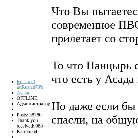
Что Вы пытаетес
современное ПВО
прилетает со ст
То что Панцырь с
что есть у Асада
Ruslan73
OFFLINE
Но даже если бы
Администратор
Posts: 38780
спасли, на общую
Thank you
received: 988
Karma: 64