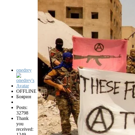
onedrey
OFFLINE
Боярин
Posts:
32798
Thank
you
received:
1249