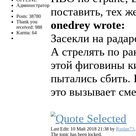
Администратор
поставить, тех ж
Posts: 38780
onedrey wrote:
Thank you
received: 988
Karma: 64
Засекли на радар
А стрелять по ра
этой фиговины ки
пытались сбить. 
это вызывает сме
Last Edit: 10 Май 2018 21:38 by
Ruslan73
.
The topic has been locked.