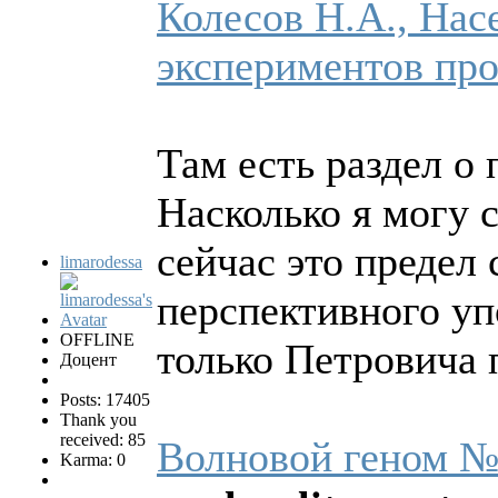
Колесов Н.А., Насе
экспериментов пр
Там есть раздел о 
Насколько я могу с
сейчас это предел 
limarodessa
перспективного уп
OFFLINE
только Петровича 
Доцент
Posts: 17405
Thank you
received: 85
Волновой геном №
Karma: 0