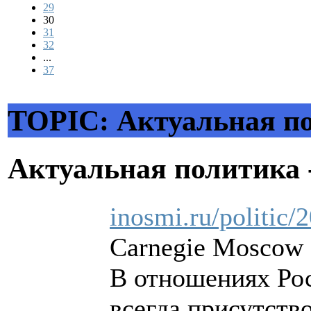
29
30
31
32
...
37
TOPIC: Актуальная по
Актуальная политика 
inosmi.ru/politic
Carnegie Moscow 
В отношениях Рос
всегда присутство