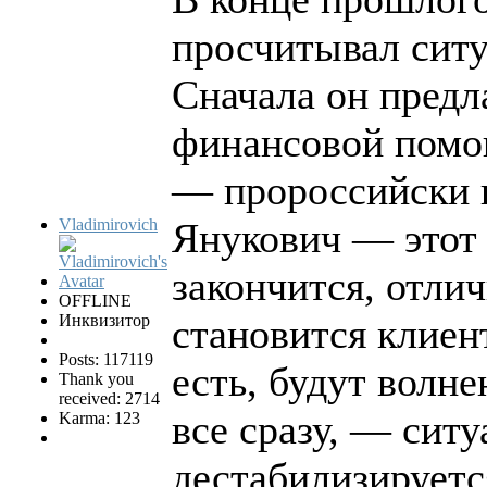
просчитывал сит
Сначала он предл
финансовой помощ
— пророссийски 
Vladimirovich
Янукович — этот 
закончится, отли
OFFLINE
Инквизитор
становится клиен
Posts: 117119
есть, будут волне
Thank you
received: 2714
все сразу, — ситу
Karma: 123
дестабилизируетс