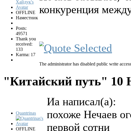
конкуренция между
OFFLINE
Наместник
Posts:
49571
Thank you
received:
133
Karma: 17
The administrator has disabled public write access
"Китайский путь"
10 
Иа написал(а):
похоже Нечаев ог
Quantrinas
первой сотни
OFFLINE