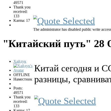
49571
Thank you
received:
133
Karma: 17
The administrator has disabled public write access
"Китайский путь"
28 
Хайдук
Китай сегодня и С
OFFLINE
разницы, сравнива
Наместник
Posts:
49571
Thank you
received:
133
Karma: 17