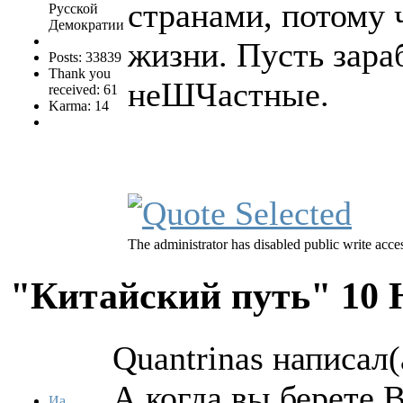
странами, потому 
Русской
Демократии
жизни. Пусть зара
Posts: 33839
Thank you
неШЧастные.
received: 61
Karma: 14
The administrator has disabled public write acce
"Китайский путь"
10 
Quantrinas написал(
А когда вы берете 
Иа