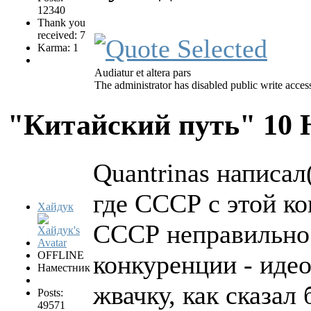
12340
Thank you
received: 7
Karma: 1
Audiatur et altera pars
The administrator has disabled public write acces
"Китайский путь"
10 
Quantrinas написал(
где СССР с этой к
Хайдук
СССР неправильно
OFFLINE
конкуренции - идео
Наместник
жвачку, как сказал
Posts:
49571