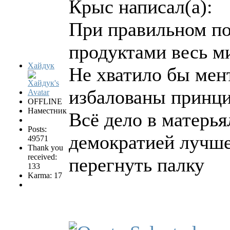
Крыс написал(а):
При правильном по
продуктами весь м
Хайдук
Не хватило бы мент
избалованы принци
OFFLINE
Наместник
Всё дело в матерья
Posts:
демократией лучше
49571
Thank you
received:
перегнуть палку
133
Karma: 17