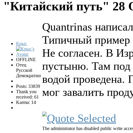
"Китайский путь"
28 
Quantrinas написал
Типичный пример п
Крыс
Не согласен. В И
OFFLINE
пустыню. Там под 
Отец
Русской
водой проведена.
Демократии
Posts: 33839
мог завалить прод
Thank you
received: 61
Karma: 14
The administrator has disabled public write acce