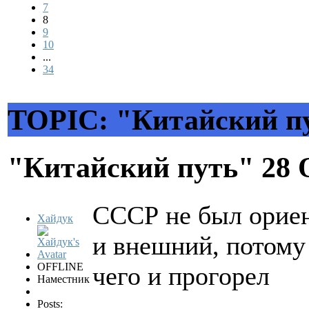
7
8
9
10
...
34
TOPIC: "Китайский п
"Китайский путь"
28 
СССР не был ориен
Хайдук
и внешний, потому 
OFFLINE
чего и прогорел
Наместник
Posts: