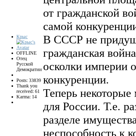
от гражданской во
самой конкуренции
В СССР не придуши
Крыс
гражданская война
OFFLINE
Отец
осколки империи о
Русской
Демократии
конкуренции.
Posts: 33839
Thank you
Теперь некоторые 
received: 61
Karma: 14
для России. Т.е. р
разделе имущества
неспособность к к