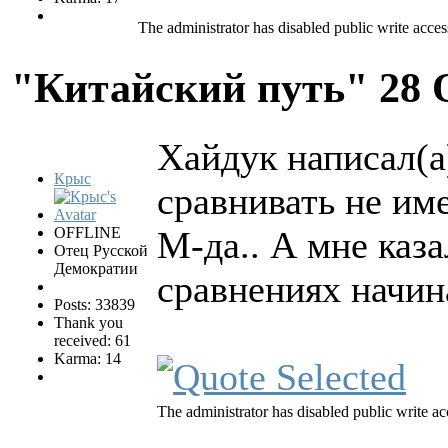
The administrator has disabled public write acces
"Китайский путь"
28 
Хайдук написал(а
Крыс
сравнивать не им
OFFLINE
М-да.. А мне каз
Отец Русской
Демократии
сравнениях начин
Posts: 33839
Thank you
received: 61
Karma: 14
The administrator has disabled public write ac