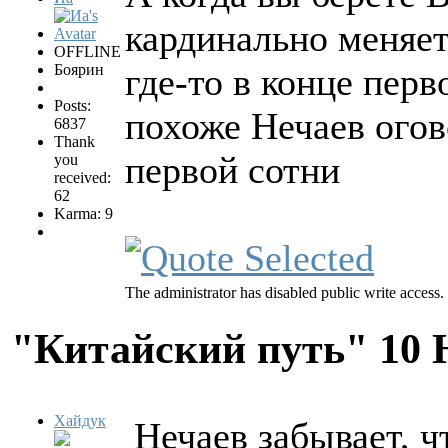
кардинально меняетс
OFFLINE
Боярин
где-то в конце перв
Posts:
похоже Нечаев огов
6837
Thank
первой сотни
you
received:
62
Karma: 9
The administrator has disabled public write access.
"Китайский путь"
10 
Хайдук
Нечаев забывает, ч