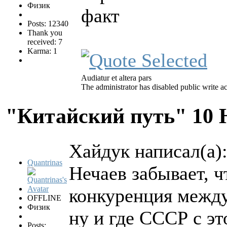
Физик
факт
Posts: 12340
Thank you
received: 7
Karma: 1
Audiatur et altera pars
The administrator has disabled public write ac
"Китайский путь"
10 
Хайдук написал(а)
Quantrinas
Нечаев забывает, 
конкуренция между
OFFLINE
Физик
ну и где СССР с э
Posts: