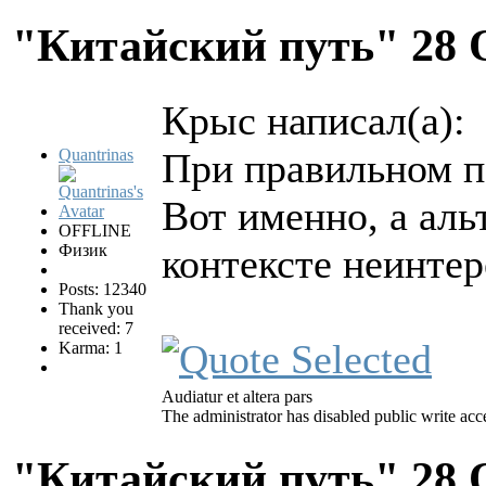
"Китайский путь"
28 
Крыс написал(а):
Quantrinas
При правильном п
Вот именно, а аль
OFFLINE
Физик
контексте неинтер
Posts: 12340
Thank you
received: 7
Karma: 1
Audiatur et altera pars
The administrator has disabled public write acc
"Китайский путь"
28 