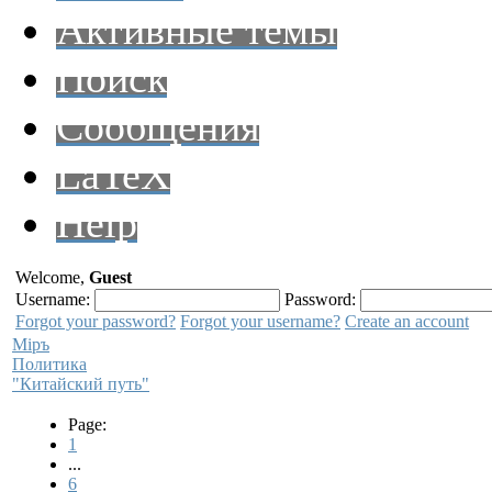
Активные темы
Поиск
Сообщения
LaTeX
Help
Welcome,
Guest
Username:
Password:
Forgot your password?
Forgot your username?
Create an account
Мiръ
Политика
"Китайский путь"
Page:
1
...
6