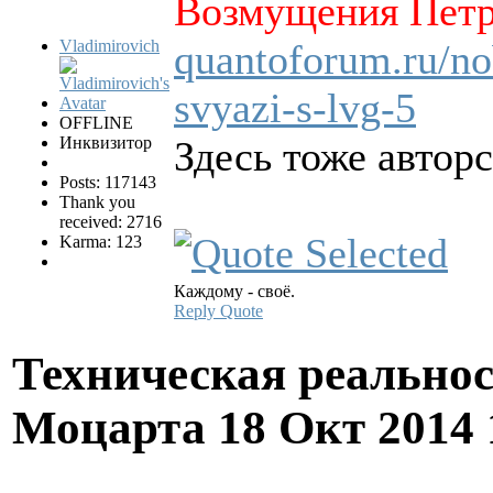
Возмущения Петр
Vladimirovich
quantoforum.ru/no
svyazi-s-lvg-5
OFFLINE
Инквизитор
Здесь тоже автор
Posts: 117143
Thank you
received: 2716
Karma: 123
Каждому - своё.
Reply
Quote
Техническая реально
Моцарта
18 Окт 2014