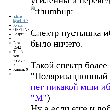
усиленны и перевед
adaris
OFFLINE
Спектр пустышка иб
Боярин
было ничего.
Posts:
1542
Thank
you
received:
Такой спектр более
3
Karma: 6
"Поляризационный 
нет никакой мши иб
"М"
)
Ну а если еще и до