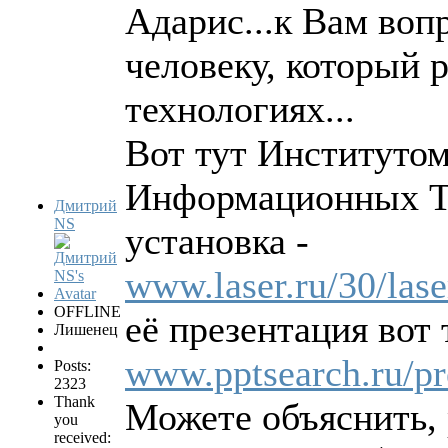
Адарис...к Вам вопр
человеку, который 
технологиях...
Вот тут Институто
Информационных Те
Дмитрий
NS
установка -
www.laser.ru/30/lase
OFFLINE
её презентация вот 
Лишенец
www.pptsearch.ru/pr
Posts:
2323
Thank
Можете объяснить, 
you
received: