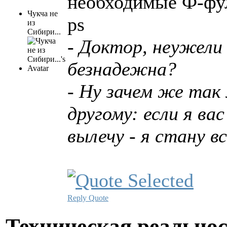
необходимые Ф-фу
Чукча не
ps
из
Сибири...
- Доктор, неужели
безнадежна?
- Ну зачем же так
другому: если я вас
вылечу - я стану в
Reply
Quote
Техническая реально