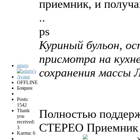
приемник, и получа
..
ps
Куриный бульон, ос
присмотра на кухн
adaris
сохранения массы Л
OFFLINE
Боярин
Posts:
1542
Полностью поддер
Thank
you
received:
СТЕРЕО Приемник 
3
Karma: 6