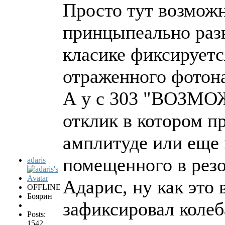
Просто тут возможн
принцыпеально разн
класике фиксирует
отраженного фотона
А у с 303 "ВОЗМО
отклик в котором п
амплитуде или еще 
помещенного в резо
adaris
Адарис, ну как это
OFFLINE
Боярин
зафиксировал колеб
Posts:
1542