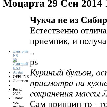
Моцарта
29 Сен 2014 
Чукча не из Сибири
Естественно отлича
приемник, и получа
..
Дмитрий
NS
ps
Куриный бульон, ос
OFFLINE
присмотра на кухн
Лишенец
Posts:
сохранения массы Л
2323
Thank
Сам принцип то - т
you
received: