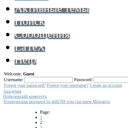
Активные темы
Поиск
Сообщения
LaTeX
Help
Welcome,
Guest
Username:
Password:
Forgot your password?
Forgot your username?
Create an account
Академiя
Нобелевскiй комитетъ
Техническая реальность мШЭИ или сыграем Моцарта
Page:
1
2
3