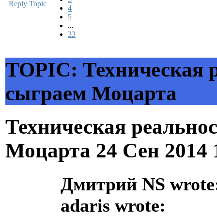
Reply Topic
4
5
...
33
TOPIC: Техническая
сыграем Моцарта
Техническая реально
Моцарта
24 Сен 2014 
Дмитрий NS wrote
adaris wrote: