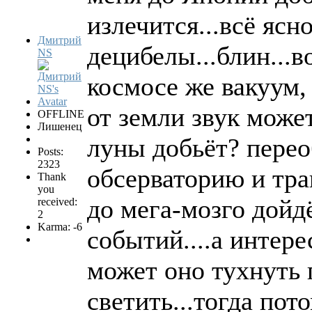
излечится...всё ясно
Дмитрий
децибелы...блин...в
NS
космосе же вакуум, 
от земли звук може
OFFLINE
Лишенец
луны добьёт? перео
Posts:
2323
обсерваторию и тра
Thank
you
до мега-мозго дойдё
received:
2
Karma: -6
событий....а интер
может оно тухнуть 
светить...тогда пот