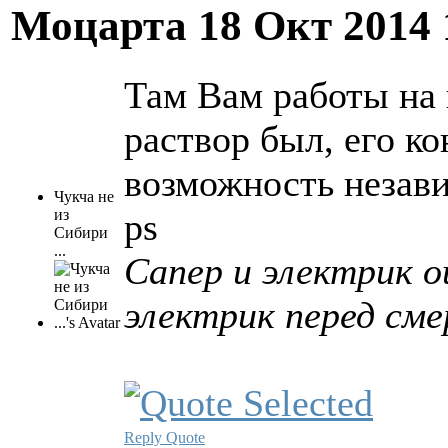
Моцарта
18 Окт 2014
Там Вам работы на п
раствор был, его к
возможность незави
Чукча не
из
ps
Сибири
...
Сапер и электрик 
электрик перед см
Reply
Quote