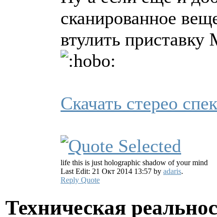
сканированное веще
втулить приставк
Скачать стерео сп
life this is just holographic shadow of your mind
Last Edit: 21 Окт 2014 13:57 by
adaris
.
Reply
Quote
Техническая реально