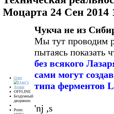
Моцарта
24 Сен 2014 
Чукча не из Сибир
Мы тут проводим р
пытаясь показать 
без всякого Лаза
сами могут созда
Олег
типа ферментов 
OFFLINE
Бездумный
дворянин
'nj ,s
Posts: