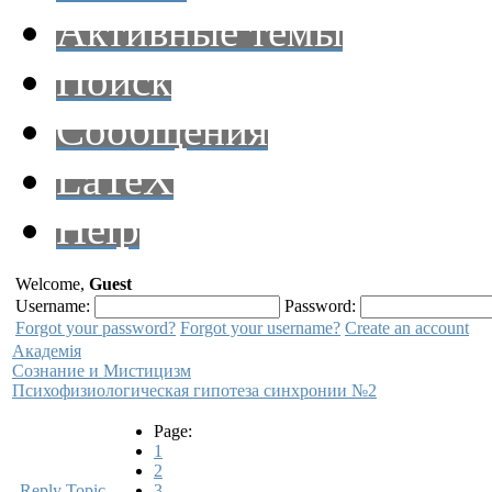
Активные темы
Поиск
Сообщения
LaTeX
Help
Welcome,
Guest
Username:
Password:
Forgot your password?
Forgot your username?
Create an account
Академiя
Сознание и Мистицизм
Психофизиологическая гипотеза синхронии №2
Page:
1
2
Reply Topic
3