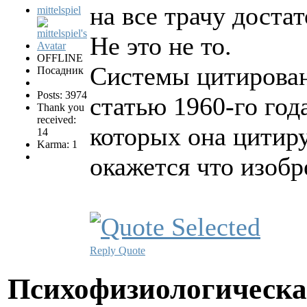
на все трачу доста
mittelspiel
Не это не то.
OFFLINE
Системы цитирован
Посадник
Posts: 3974
статью 1960-го год
Thank you
received:
которых она цитиру
14
Karma: 1
окажется что изобр
Reply
Quote
Психофизиологическа