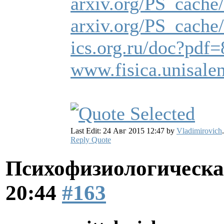
arxiv.org/PS_cache
arxiv.org/PS_cache
ics.org.ru/doc?pdf
www.fisica.unisal
Last Edit: 24 Авг 2015 12:47 by
Vladimirovich
.
Reply
Quote
Психофизиологическа
20:44
#163