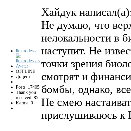
Хайдук написал(а)
Не думаю, что вер
нелокальности в б
наступит. Не изве
limarodessa
точки зрения биол
OFFLINE
смотрят и финанси
Доцент
бомбы, однако, все
Posts: 17405
Thank you
received: 85
Не смею настаивать
Karma: 0
прислушиваюсь к