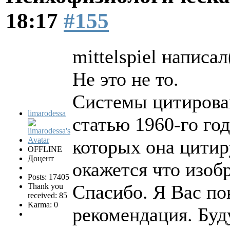
18:17
#155
mittelspiel написал
Не это не то.
Системы цитирован
limarodessa
статью 1960-го год
которых она цитиру
OFFLINE
Доцент
окажется что изоб
Posts: 17405
Спасибо. Я Вас по
Thank you
received: 85
Karma: 0
рекомендация. Буд