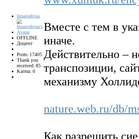
limarodessa
Вместе с тем в ук
иначе.
OFFLINE
Доцент
Действительно – н
Posts: 17405
Thank you
транспозиции, сай
received: 85
Karma: 0
механизму Холлид
nature.web.ru/db/
Как разрешить сие