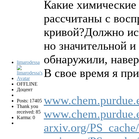
Какие химические 
рассчитаны с восп
кривой?Должно ис
но значительной и
обнаружили, наве
limarodessa
В свое время я пр
OFFLINE
Доцент
www.chem.purdue.ed
Posts: 17405
Thank you
www.chem.purdue.e
received: 85
Karma: 0
arxiv.org/PS_cache