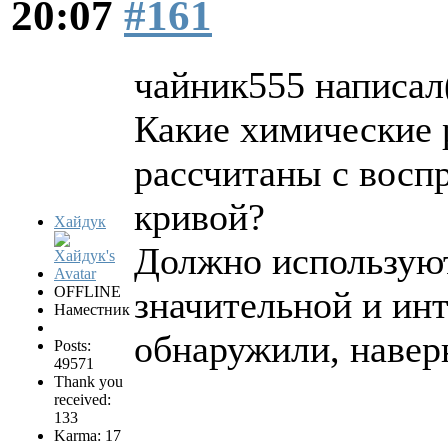
20:07
#161
чайник555 написал(
Какие химические 
рассчитаны с восп
кривой?
Хайдук
Должно используют
OFFLINE
значительной и ин
Наместник
обнаружили, навер
Posts:
49571
Thank you
received:
133
Karma: 17