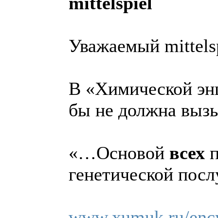
mittelspiel
Уважаемый mittelsp
В «Химической энц
бы не должна вызы
«…Основой
всех
генетической посл
www.xumuk.ru/ency