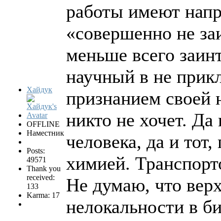
работы имеют напр
«совершенно не за
меньше всего заин
научный в не прик
Хайдук
признанием своей н
никто не хочет. Да
OFFLINE
Наместник
человека, да и тот
Posts:
химией. Транспорт
49571
Thank you
received:
Не думаю, что вер
133
Karma: 17
нелокальности в б