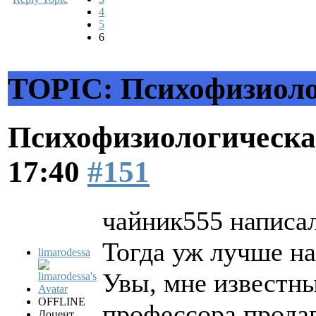
4
5
6
TOPIC: Психофизиоло
Психофизиологическа
17:40
#151
чайник555 написал
Тогда уж лучше на
limarodessa
Увы, мне известны
OFFLINE
профессора продав
Доцент