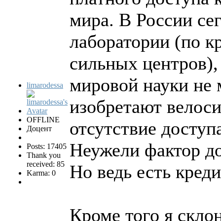
мира. В России се
лаборатории (по к
сильных центров),
мировой науки не 
limarodessa
изобретают велоси
OFFLINE
отсутствие доступ
Доцент
Неужели фактор до
Posts: 17405
Thank you
received: 85
Но ведь есть кред
Karma: 0
Кроме того я скло