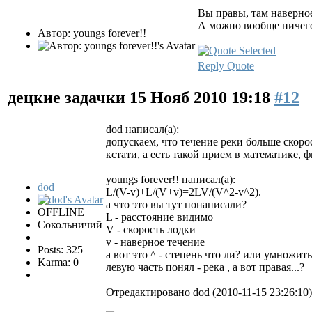
Вы правы, там наверное
А можно вообще ничего
Автор: youngs forever!!
Reply
Quote
децкие задачки
15 Нояб 2010 19:18
#12
dod написал(а):
допускаем, что течение реки больше скоро
кстати, а есть такой прием в математике, 
youngs forever!! написал(а):
dod
L/(V-v)+L/(V+v)=2LV/(V^2-v^2).
а что это вы тут понаписали?
OFFLINE
L - расстояние видимо
Сокольничий
V - скорость лодки
v - наверное течение
Posts: 325
а вот это ^ - степень что ли? или умножить
Karma: 0
левую часть понял - река , а вот правая...?
Отредактировано dod (2010-11-15 23:26:10)