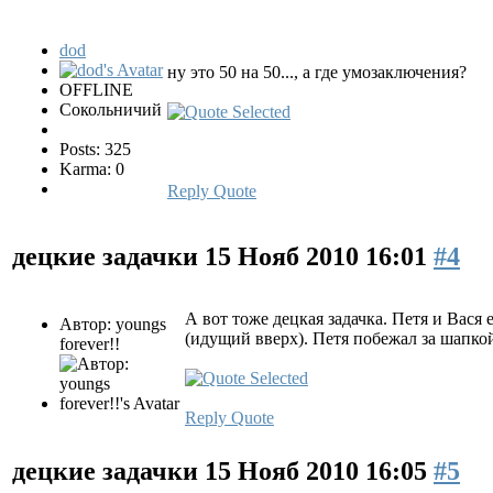
dod
ну это 50 на 50..., а где умозаключения?
OFFLINE
Сокольничий
Posts: 325
Karma: 0
Reply
Quote
децкие задачки
15 Нояб 2010 16:01
#4
А вот тоже децкая задачка. Петя и Вася
Автор: youngs
(идущий вверх). Петя побежал за шапкой
forever!!
Reply
Quote
децкие задачки
15 Нояб 2010 16:05
#5