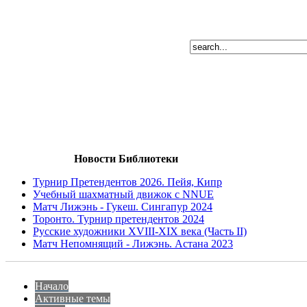
Новости Библиотеки
Турнир Претендентов 2026. Пейя, Кипр
Учебный шахматный движок с NNUE
Матч Лижэнь - Гукеш. Сингапур 2024
Торонто. Турнир претендентов 2024
Русские художники XVIII-XIX века (Часть II)
Матч Непомнящий - Лижэнь. Астана 2023
Начало
Активные темы