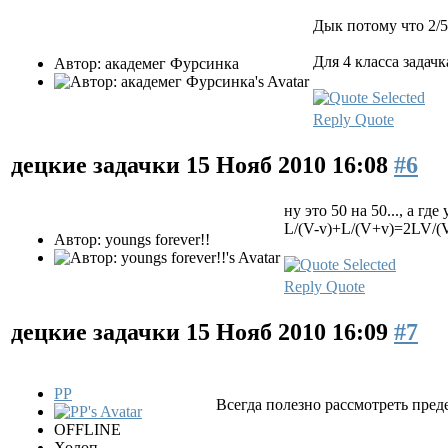
Дык потому что 2/5 
Для 4 класса задачка
Автор: академег Фурсинка
Reply
Quote
децкие задачки
15 Нояб 2010 16:08
#6
ну это 50 на 50..., а гд
L/(V-v)+L/(V+v)=2LV/(V
Автор: youngs forever!!
Reply
Quote
децкие задачки
15 Нояб 2010 16:09
#7
PP
Всегда полезно рассмотреть пред
OFFLINE
Холоп