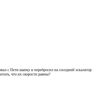
орвал с Пети шапку и перебросил на соседний эскалатор
итать, что их скорости равны?