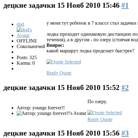
децкие задачки
15 Нояб 2010 15:46
#1
у меня тут ребенок в 7 классе стал задачк
dod
лодка проходит одинаковую дистанцию по во
течения), а в другом - по озеру (стоячая в
OFFLINE
Вопрос:
Сокольничий
какой маршрут лодка проделает быстрее?
Posts: 325
Karma: 0
Reply
Quote
децкие задачки
15 Нояб 2010 15:52
#2
По озеру.
Автор: youngs forever!!
Reply
Quote
децкие задачки
15 Нояб 2010 15:56
#3