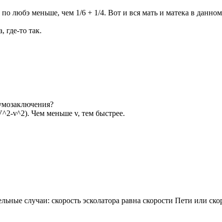
по любэ меньше, чем 1/6 + 1/4. Вот и вся мать и матека в данном
, где-то так.
е умозаключения?
^2-v^2). Чем меньше v, тем быстрее.
ельные случаи: скорость эсколатора равна скорости Пети или ско