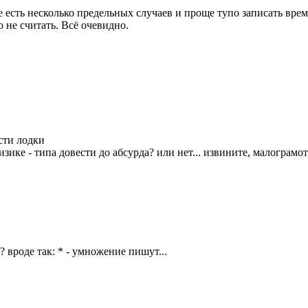
 есть несколько предельных случаев и проще тупо записать врем
 не считать. Всё очевидно.
сти лодки
физике - типа довести до абсурда? или нет... извините, малограмо
? вроде так: * - умножение пишут...