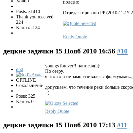
Холоп
полезно
Posts: 31410
Отредактировано PP (2010-11-15 2
Thank you received:
224
Karma: -124
Reply
Quote
децкие задачки
15 Нояб 2010 16:56
#10
youngs forever!! написал(а):
dod
По озеру.
я что-то и не заморачивался с формулами...,
OFFLINE
Сокольничий
допускаем, что течение реки больше скорос
=)
Posts: 325
Karma: 0
Reply
Quote
децкие задачки
15 Нояб 2010 17:13
#11