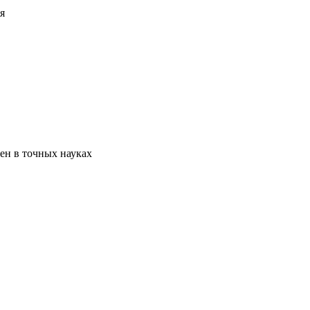
я
тен в точных науках