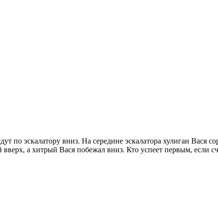
 едут по эскалатору вниз. На середине эскалатора хулиган Вася с
 вверх, а хитрый Вася побежал вниз. Кто успеет первым, если сч