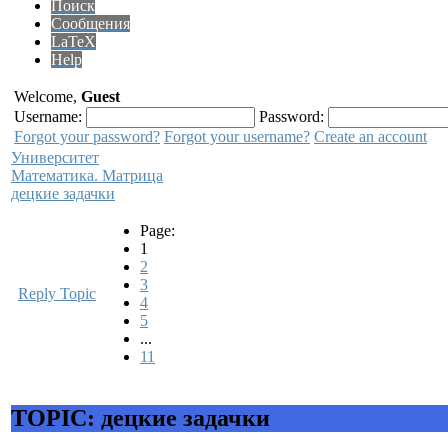
Поиск
Сообщения
LaTeX
Help
Welcome,
Guest
Username:
Password:
Forgot your password?
Forgot your username?
Create an account
Университет
Математика. Матрица
децкие задачки
Page:
1
2
3
Reply Topic
4
5
...
11
TOPIC: децкие задачки