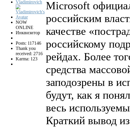
Vladimirovich
Microsoft официал
российским власт
NOW
ONLINE
качестве «постра
Инквизитор
российскому подр
Posts: 117146
Thank you
рейдах. Более то
received: 2716
Karma: 123
средства массово
заподозрены в ис
будут, как я пон
весь используемы
Краткий вывод из