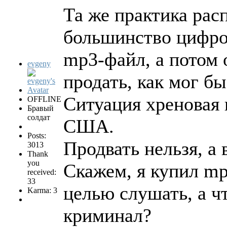
Та же практика рас
большинство цифров
mp3-файл, а потом 
evgeny
продать, как мог бы
Ситуация хреновая 
OFFLINE
Бравый
солдат
США.
Posts:
Продвать нельзя, а 
3013
Thank
you
Скажем, я купил mp
received:
33
целью слушать, a чт
Karma: 3
криминал?