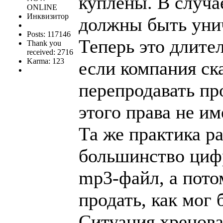
куплены. В случа
ONLINE
Инквизитор
должны быть уни
Posts: 117146
Теперь это длите
Thank you
received: 2716
Karma: 123
если компания ск
перепродавать пр
этого права не и
Та же практика р
большинство цифр
mp3-файл, а пото
продать, как мог 
Ситуация хренова