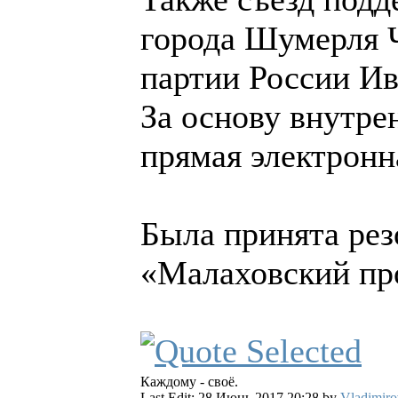
города Шумерля 
партии России Ив
За основу внутре
прямая электронн
Была принята ре
«Малаховский пр
Каждому - своё.
Last Edit: 28 Июнь 2017 20:28 by
Vladimiro