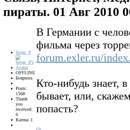
пираты.
01 Авг 2010 
В Германии с челов
фильма через торре
Serge_P
forum.exler.ru/inde
OFFLINE
Бояринъ
Кто-нибудь знает, в
Posts:
бывает, или, скаже
1568
Thank
you
попасть?
received:
6
Karma: 1