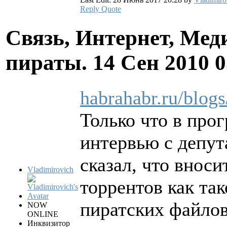
Reply
Quote
Связь, Интернет, Мед
пираты.
14 Сен 2010 
habrahabr.ru/blog
Только что в про
интервью с депу
сказал, что вноси
Vladimirovich
торрентов как так
пиратских файлов
NOW
ONLINE
Инквизитор