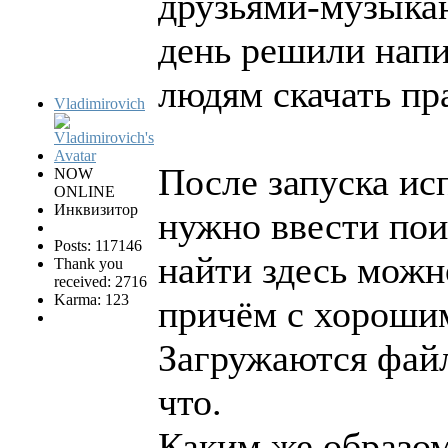
друзьями-музыкан
день решили нап
людям скачать пр
Vladimirovich
После запуска ис
NOW
ONLINE
Инквизитор
нужно ввести поис
Posts: 117146
найти здесь можн
Thank you
received: 2716
Karma: 123
причём с хорошим 
Загружаются файл
что.
Каким же образом