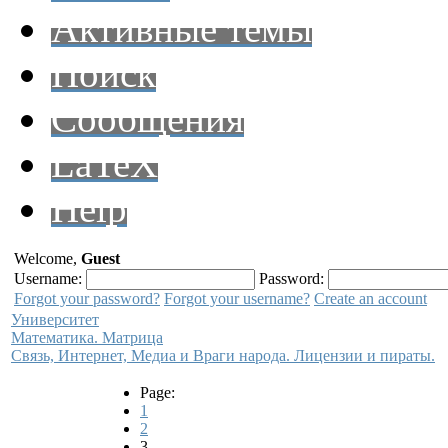
Активные темы
Поиск
Сообщения
LaTeX
Help
Welcome,
Guest
Username:
Password:
Forgot your password?
Forgot your username?
Create an account
Университет
Математика. Матрица
Связь, Интернет, Медиа и Враги народа. Лицензии и пираты.
Page:
1
2
3