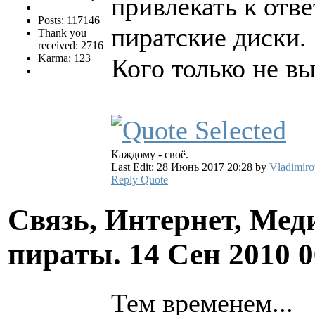
привлекать к отв
Posts: 117146
пиратские диски.
Thank you
received: 2716
Karma: 123
Кого только не в
Каждому - своё.
Last Edit: 28 Июнь 2017 20:28 by
Vladimiro
Reply
Quote
Связь, Интернет, Мед
пираты.
14 Сен 2010 
Тем временем...