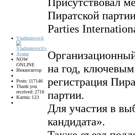
Присутствовал м
Пиратской партии
Parties Internatio
Vladimirovich
Организационный
NOW
ONLINE
на год, ключевым
Инквизитор
регистрация Пира
Posts: 117146
Thank you
партии.
received: 2716
Karma: 123
Для участия в вы
кандидата».
Также съезд подд