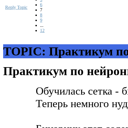
6
Reply Topic
7
8
9
...
12
TOPIC: Практикум по
Практикум по нейро
Обучилась сетка - б
Теперь немного нуд