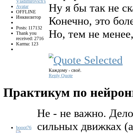
Ну я бы так не ск
OFFLINE
Инквизитор
Конечно, это бол
Posts: 117132
Но, тем не менее
Thank you
received: 2716
Karma: 123
Каждому - своё.
Reply
Quote
Практикум по нейро
Не - не важно. Дел
сильных движках (а
booot76