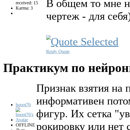
В общем то мне 
received: 15
Karma: 3
чертеж - для себя
Reply
Quote
Практикум по нейро
Признак взятия на 
информативен потом
booot76
фигур. Их сетка "ув
рокировку или нет 
OFFLINE