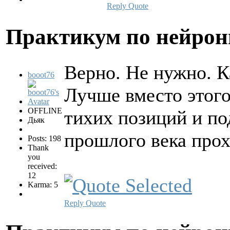
Reply
Quote
Практикум по нейро
Верно. Не нужно. К
booot76
Лучше вместо этого
OFFLINE
тихих позиций и по
Дьяк
прошлого века прох
Posts: 198
Thank
you
received:
12
Karma: 5
Reply
Quote