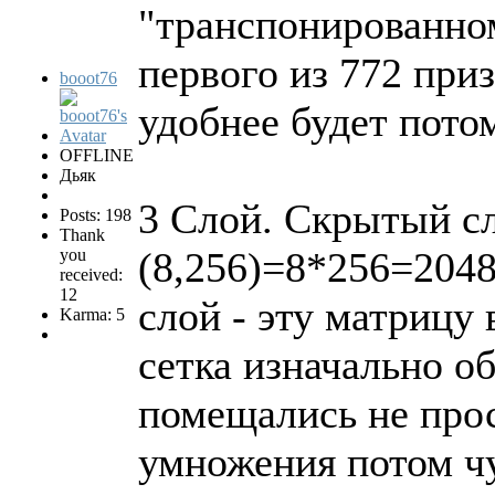
"транспонированном
первого из 772 приз
booot76
удобнее будет пото
OFFLINE
Дьяк
3 Слой. Скрытый сл
Posts: 198
Thank
(8,256)=8*256=2048
you
received:
12
слой - эту матрицу
Karma: 5
сетка изначально об
помещались не прос
умножения потом чу