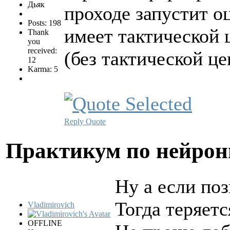
Дьяк
проходе запустит о
Posts: 198
имеет тактической 
Thank
you
received:
(без тактической ц
12
Karma: 5
Reply
Quote
Практикум по нейро
Ну а если поз
Тогда теряетс
Vladimirovich
OFFLINE