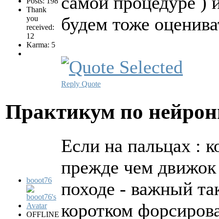
самой процедуре ) 
Posts: 198
Thank
будем тоже оценива
you
received:
12
Karma: 5
Reply
Quote
Практикум по нейро
Если на пальцах : к
прежде чем движок 
booot76
походе - важный так
коротком форсирова
OFFLINE