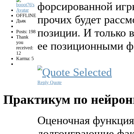
форсированной игры
OFFLINE
прочих будет рассм
Дьяк
позиции. И только 
Posts: 198
Thank
ее позиционными ф
you
received:
12
Karma: 5
Reply
Quote
Практикум по нейро
Оценочная функция 
долгоиграющие фак