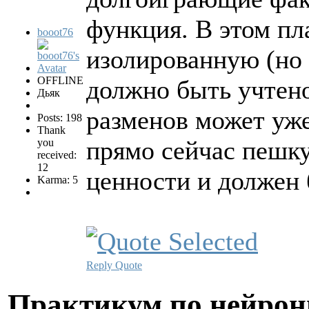
функция. В этом пл
booot76
изолированную (но
OFFLINE
должно быть учтено
Дьяк
разменов может уже
Posts: 198
Thank
прямо сейчас пешку
you
received:
12
ценности и должен 
Karma: 5
Reply
Quote
Практикум по нейро