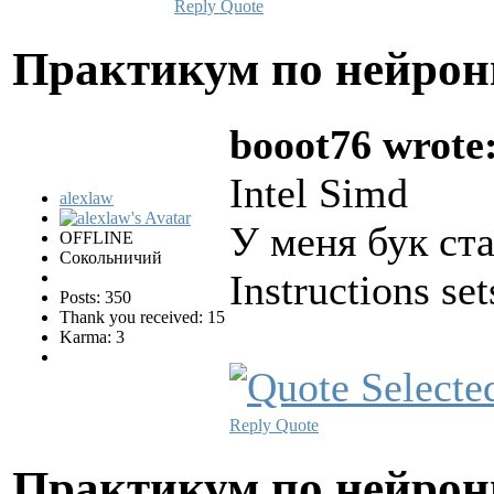
Reply
Quote
Практикум по нейро
booot76 wrote
Intel Simd
alexlaw
У меня бук ст
OFFLINE
Сокольничий
Instructions 
Posts: 350
Thank you received: 15
Karma: 3
Reply
Quote
Практикум по нейро