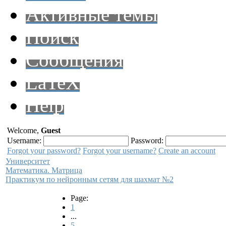
Активные темы
Поиск
Сообщения
LaTeX
Help
Welcome,
Guest
Username:
Password:
Forgot your password?
Forgot your username?
Create an account
Университет
Математика. Матрица
Практикум по нейронным сетям для шахмат №2
Page:
1
...
5