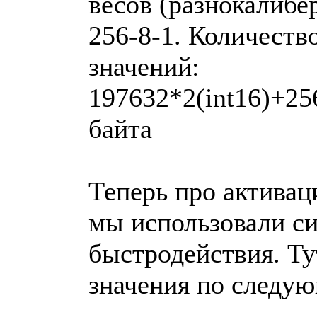
весов (разнокалибе
256-8-1. Количеств
значений:
197632*2(int16)+25
байта
Теперь про активац
мы использовали си
быстродействия. Тут
значения по следу