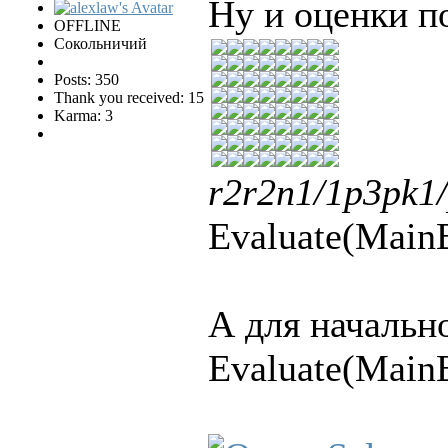
Ну и оценки п
OFFLINE
Сокольничий
Posts: 350
Thank you received: 15
Karma: 3
r2r2n1/1p3pk1
Evaluate(Main
А для начальн
Evaluate(Main