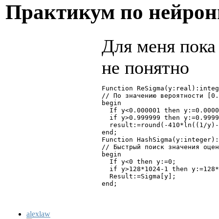
Практикум по нейро
Для меня пока
не понятно
Function ReSigma(y:real):integ
// По значению вероятности [0.
begin

  If y<0.000001 then y:=0.0000
  if y>0.999999 then y:=0.9999
  result:=round(-410*ln((1/y)-
end;

Function HashSigma(y:integer):
// Быстрый поиск значения оцен
begin

  If y<0 then y:=0;

  if y>128*1024-1 then y:=128*
  Result:=Sigma[y];

end;
alexlaw