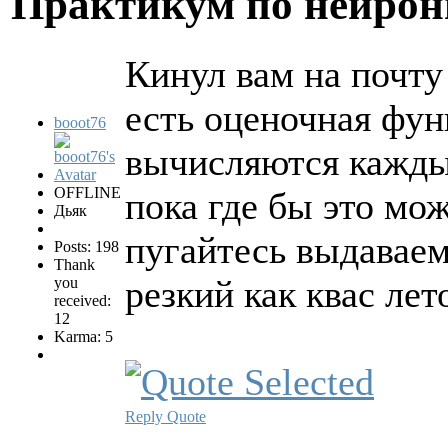
Практикум по нейро
Кинул вам на почту
есть оценочная фу
booot76
вычисляются каждый 
OFFLINE
пока где бы это мо
Дьяк
пугайтесь выдаваем
Posts: 198
Thank
резкий как квас ле
you
received:
12
Karma: 5
Reply
Quote