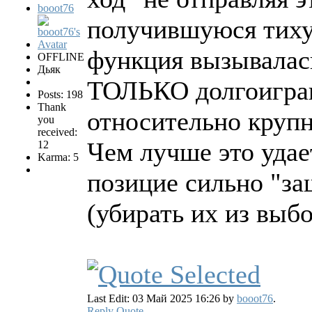
booot76
получившуюся тиху
функция вызывалас
OFFLINE
Дьяк
ТОЛЬКО долгоиграю
Posts: 198
Thank
относительно круп
you
received:
Чем лучше это удае
12
Karma: 5
позицие сильно "за
(убирать их из выб
Last Edit: 03 Май 2025 16:26 by
booot76
.
Reply
Quote