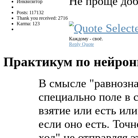
Не проще доб
Инквизитор
Posts: 117132
Thank you received: 2716
Karma: 123
Каждому - своё.
Reply
Quote
Практикум по нейро
В смысле "равнозна
специально поле в с
взятие или есть или
если оно есть. Точн
ход" не отправляя э