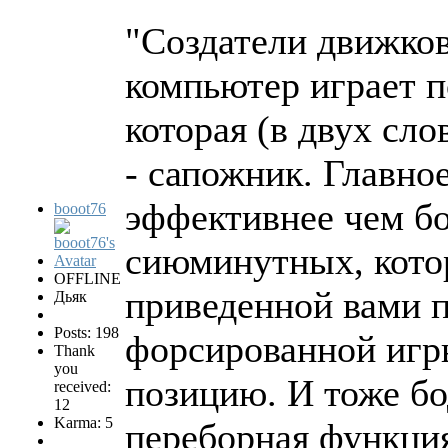
"Создатели движков
компьютер играет п
которая (в двух сл
- сапожник. Главное
эффективнее чем бо
booot76
сиюминутных, котор
OFFLINE
приведенной вами п
Дьяк
Posts: 198
форсированной игр
Thank
you
позицию. И тоже бо
received:
12
Karma: 5
переборная функция