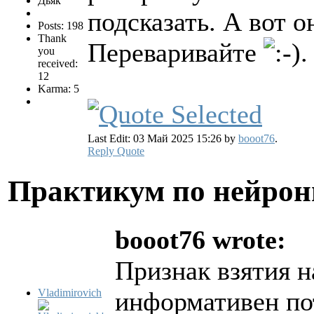
Дьяк
подсказать. А вот 
Posts: 198
Thank
Переваривайте
.
you
received:
12
Karma: 5
Last Edit: 03 Май 2025 15:26 by
booot76
.
Reply
Quote
Практикум по нейро
booot76 wrote:
Признак взятия н
Vladimirovich
информативен по