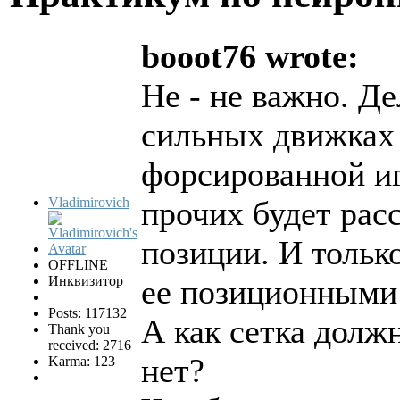
booot76 wrote:
Не - не важно. Д
сильных движках 
форсированной иг
Vladimirovich
прочих будет рас
позиции. И тольк
OFFLINE
Инквизитор
ее позиционными
Posts: 117132
А как сетка долж
Thank you
received: 2716
нет?
Karma: 123