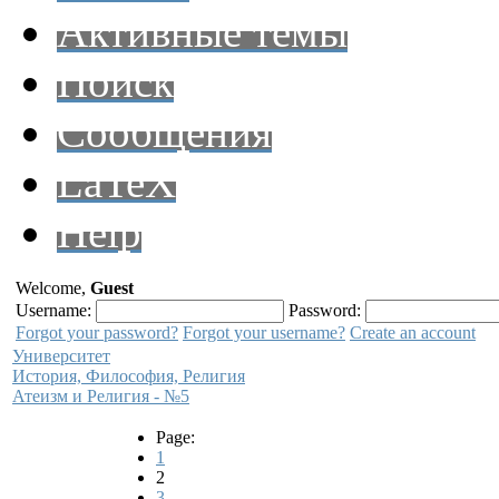
Активные темы
Поиск
Сообщения
LaTeX
Help
Welcome,
Guest
Username:
Password:
Forgot your password?
Forgot your username?
Create an account
Университет
История, Философия, Религия
Атеизм и Религия - №5
Page:
1
2
3