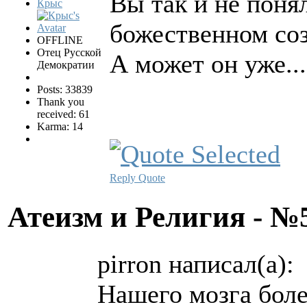
Вы так и не поня
Крыс
божественном соз
OFFLINE
Отец Русской
А может он уже..
Демократии
Posts: 33839
Thank you
received: 61
Karma: 14
Reply
Quote
Атеизм и Религия - 
pirron написал(а):
Нашего мозга боле