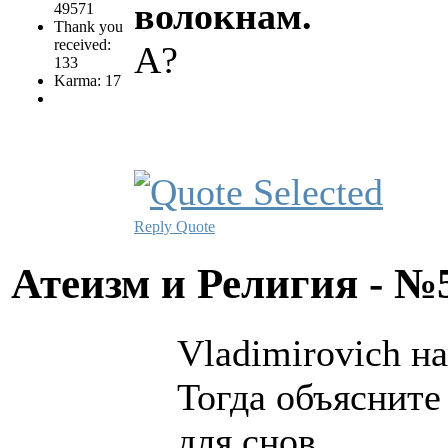
волокнам.
49571
Thank you
received:
А?
133
Karma: 17
Reply
Quote
Атеизм и Религия - 
Vladimirovich на
Тогда объясните
для снов