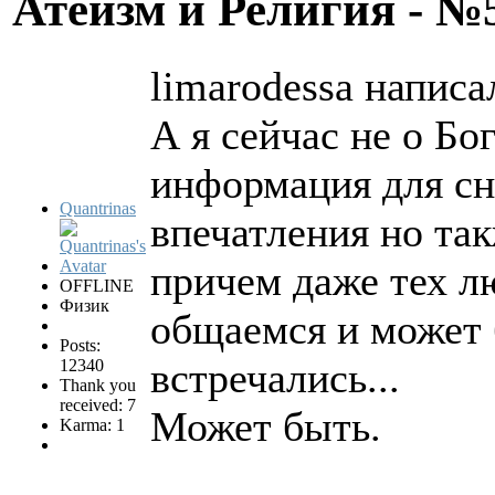
Атеизм и Религия - 
limarodessa написал
А я сейчас не о Бо
информация для сно
Quantrinas
впечатления но так
причем даже тех л
OFFLINE
Физик
общаемся и может 
Posts:
встречались...
12340
Thank you
received: 7
Может быть.
Karma: 1