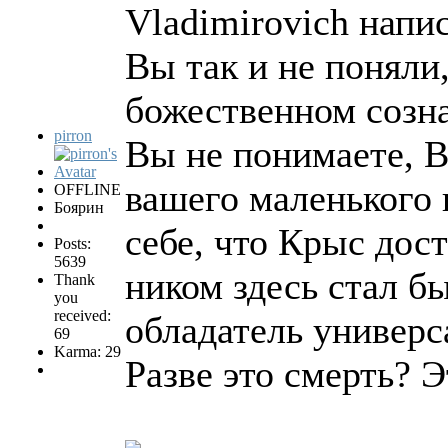
Vladimirovich напис
Вы так и не поняли,
божественном созна
pirron
Вы не понимаете, В
вашего маленького 
OFFLINE
Боярин
себе, что Крыс дос
Posts:
5639
ником здесь стал б
Thank
you
received:
обладатель универс
69
Karma: 29
Разве это смерть? 