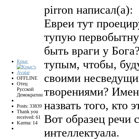
pirron написал(а):
Евреи тут проецир
тупую первобытну
быть враги у Бога
тупым, чтобы, буд
Крыс
своими несведущ
OFFLINE
Отец
творениями? Имен
Русской
Демократии
назвать того, кто э
Posts: 33839
Thank you
Вот образец речи 
received: 61
Karma: 14
интеллектуала.