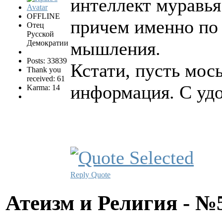
интеллект муравья
OFFLINE
причем именно по
Отец
Русской
мышления.
Демократии
Posts: 33839
Кстати, пусть мос
Thank you
received: 61
информация. С уд
Karma: 14
Reply
Quote
Атеизм и Религия - 