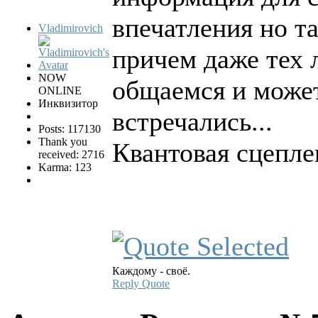
впечатления но т
Vladimirovich
причем даже тех 
NOW
общаемся и может
ONLINE
Инквизитор
встречались...
Posts: 117130
Thank you
Квантовая сцепле
received: 2716
Karma: 123
Каждому - своё.
Reply
Quote