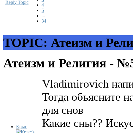
Reply Topic
4
5
...
34
TOPIC: Атеизм и Рели
Атеизм и Религия - 
Vladimirovich напи
Тогда объясните н
для снов
Какие сны?? Иску
Крыс