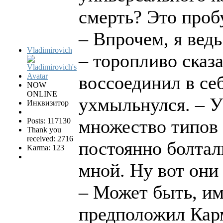
смерть? Это проб
– Впрочем, я ведь
Vladimirovich
– торопливо сказ
воссоединил в се
NOW
ONLINE
ухмыльнулся. – У
Инквизитор
множество типов 
Posts: 117130
Thank you
received: 2716
постоянно болтал
Karma: 123
мной. Ну вот они
– Может быть, им
предположил Кар