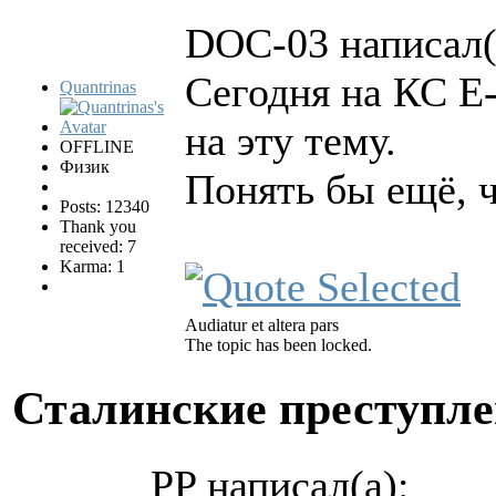
DOC-03 написал(
Сегодня на КС Е
Quantrinas
на эту тему.
OFFLINE
Физик
Понять бы ещё, ч
Posts: 12340
Thank you
received: 7
Karma: 1
Audiatur et altera pars
The topic has been locked.
Сталинские преступл
PP написал(а):