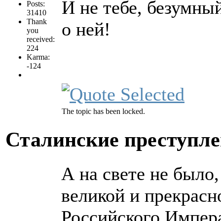
И не тебе, безумны
Posts:
31410
Thank
о ней!
you
received:
224
Karma:
-124
The topic has been locked.
Сталинские преступл
А на свете не было,
великой и прекрасн
Российского Импер