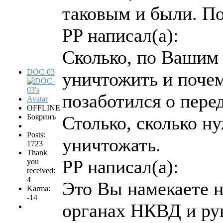
таковым и были. П
PP написал(а):
Сколько, по Вашим
DOC-03
уничтожить и поче
позаботился о пере
OFFLINE
Бояринъ
Столько, сколько ну
Posts:
уничтожать.
1723
Thank
PP написал(а):
you
received:
4
Это Вы намекаете н
Karma:
-14
органах НКВД и ру