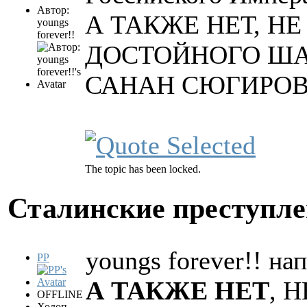
Автор:
А ТАКЖЕ НЕТ, НЕ
youngs
forever!!
ДОСТОЙНОГО ША
САНАН СЮГИРОВ!!!
The topic has been locked.
Сталинские преступл
youngs forever!! нап
PP
А ТАКЖЕ НЕТ
, 
OFFLINE
Холоп