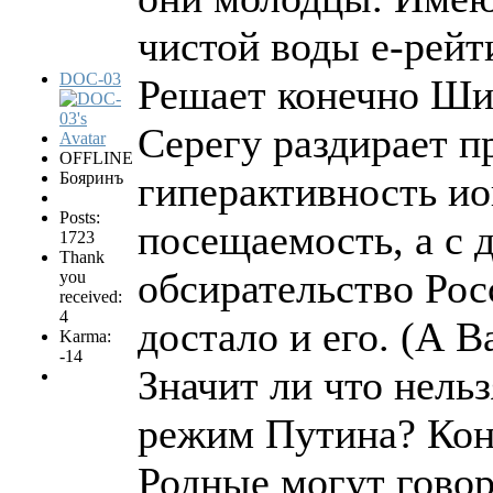
чистой воды е-рейт
DOC-03
Решает конечно Шип
Серегу раздирает п
OFFLINE
Бояринъ
гиперактивность ио
Posts:
посещаемость, а с 
1723
Thank
обсирательство Ро
you
received:
4
достало и его. (А В
Karma:
-14
Значит ли что нель
режим Путина? Коне
Родные могут говор