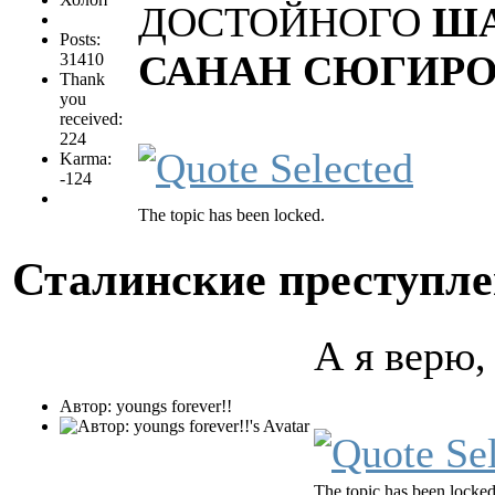
ДОСТОЙНОГО
ША
Posts:
САНАН СЮГИР
31410
Thank
you
received:
224
Karma:
-124
The topic has been locked.
Сталинские преступл
А я верю,
Автор: youngs forever!!
The topic has been locked