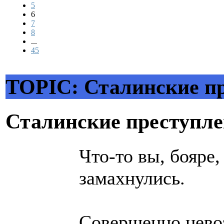
5
6
7
8
...
45
TOPIC: Сталинские п
Сталинские преступл
Что-то вы, бояре
замахнулись.
Совершенно нево