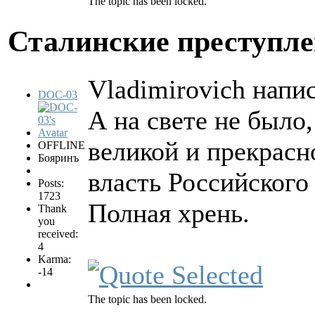
The topic has been locked.
Сталинские преступл
Vladimirovich напис
DOC-03
А на свете не было,
великой и прекрасн
OFFLINE
Бояринъ
власть Российского
Posts:
1723
Полная хрень.
Thank
you
received:
4
Karma:
-14
The topic has been locked.