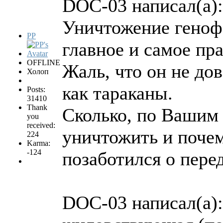
DOC-03 написал(а):
Уничтожение геноф
PP
главное и самое пр
OFFLINE
Жаль, что он не дов
Холоп
как тараканы.
Posts:
31410
Thank
Сколько, по Вашим
you
received:
уничтожить и поче
224
Karma:
-124
позаботился о пере
DOC-03 написал(а):