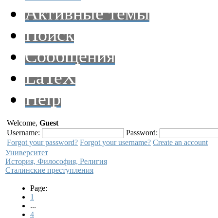
Активные темы
Поиск
Сообщения
LaTeX
Help
Welcome,
Guest
Username:
Password:
Forgot your password?
Forgot your username?
Create an account
Университет
История, Философия, Религия
Сталинские преступления
Page:
1
...
4