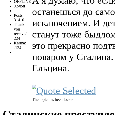
А я думаю, что есл
OFFLINE
Холоп
останешься до само
Posts:
исключением. И де
31410
Thank
you
станут тоже быдло
received:
224
это прекрасно подт
Karma:
-124
поваром у Сталина.
Ельцина.
The topic has been locked.
Сталинские преступл