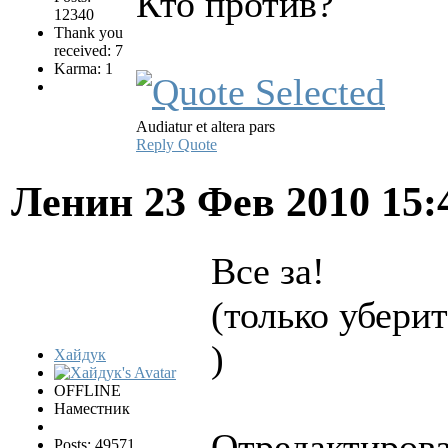
Кто против?
12340
Thank you
received: 7
Karma: 1
Audiatur et altera pars
Reply
Quote
Ленин
23 Фев 2010 15
Все за!
(только убери
)
Хайдук
OFFLINE
Наместник
Отредактирова
Posts: 49571