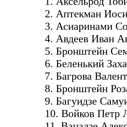
1. Аксельрод Тоб
2. Аптекман Иос
3. Асиаринами С
4. Авдеев Иван А
5. Бронштейн Се
6. Беленький Зах
7. Багрова Вален
8. Бронштейн Ро
9. Багуидзе Саму
10. Войков Петр 
11. Ванадзе Алек