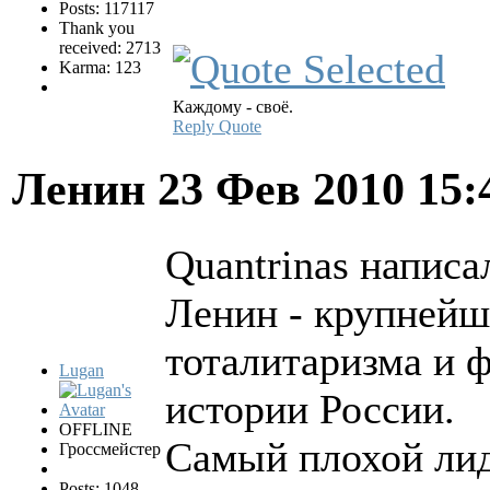
Posts: 117117
Thank you
received: 2713
Karma: 123
Каждому - своё.
Reply
Quote
Ленин
23 Фев 2010 15
Quantrinas написал
Ленин - крупнейш
тоталитаризма и 
Lugan
истории России.
OFFLINE
Самый плохой лид
Гроссмейстер
Posts: 1048