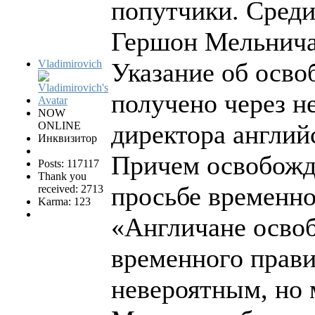
попутчики. Сред
Гершон Мельнича
Vladimirovich
Указание об осв
получено через н
NOW
ONLINE
директора англий
Инквизитор
Причем освобожд
Posts: 117117
Thank you
просьбе временно
received: 2713
Karma: 123
«Англичане осво
временного прави
невероятным, но