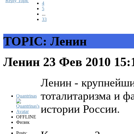
Reply Topic
4
5
...
33
TOPIC: Ленин
Ленин
23 Фев 2010 15
Ленин - крупнейши
тоталитаризма и ф
Quantrinas
истории России.
OFFLINE
Физик
Posts: