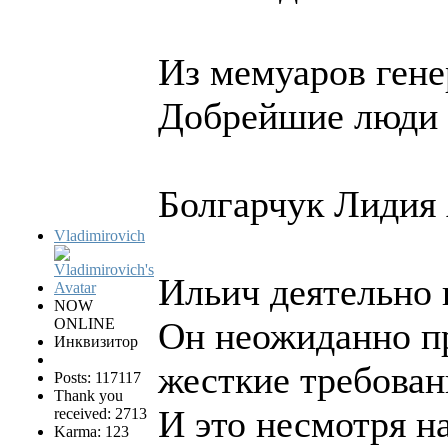
Из мемуаров ген
Добрейшие люди 
Болгарчук Лидия 
Vladimirovich
Ильич деятельно 
NOW
ONLINE
Он неожиданно пр
Инквизитор
жесткие требован
Posts: 117117
Thank you
И это несмотря н
received: 2713
Karma: 123