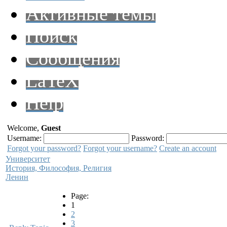
Активные темы
Поиск
Сообщения
LaTeX
Help
Welcome,
Guest
Username:
Password:
Forgot your password?
Forgot your username?
Create an account
Университет
История, Философия, Религия
Ленин
Page:
1
2
3