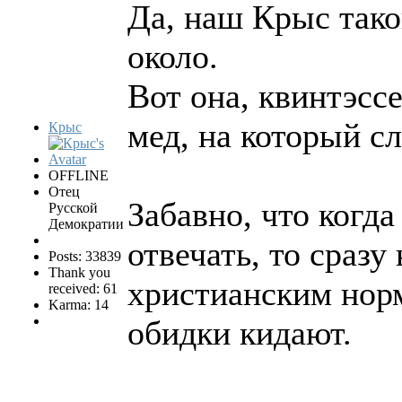
Да, наш Крыс тако
около.
Вот она, квинтэсс
мед, на который с
Крыс
OFFLINE
Отец
Забавно, что когда
Русской
Демократии
отвечать, то сраз
Posts: 33839
Thank you
христианским норм
received: 61
Karma: 14
обидки кидают.