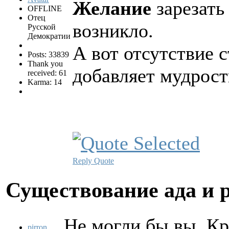
Желание
зарезать
OFFLINE
Отец
возникло.
Русской
Демократии
А вот отсутствие 
Posts: 33839
Thank you
добавляет мудрос
received: 61
Karma: 14
Reply
Quote
Существование ада и 
Не могли бы вы, Кр
pirron