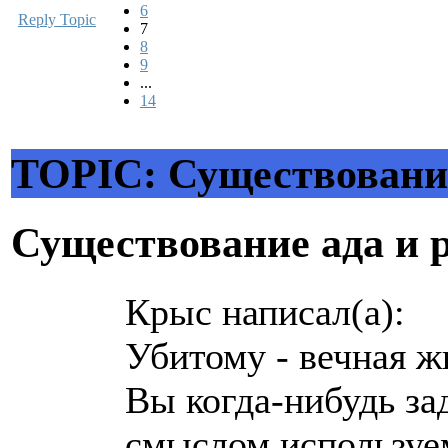
6
Reply Topic
7
8
9
...
14
TOPIC: Существование
Существование ада и 
Крыс написал(а):
Убитому - вечная ж
Вы когда-нибудь за
смыслом используе