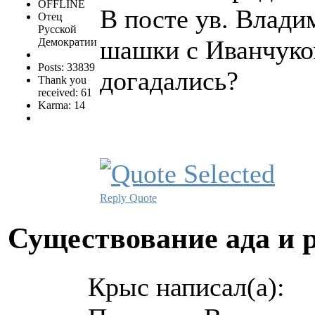
OFFLINE
В посте ув. Влади
Отец
Русской
шашки с Иванчуком
Демократии
Posts: 33839
догадались?
Thank you
received: 61
Karma: 14
Reply
Quote
Существование ада и 
Крыс написал(а):