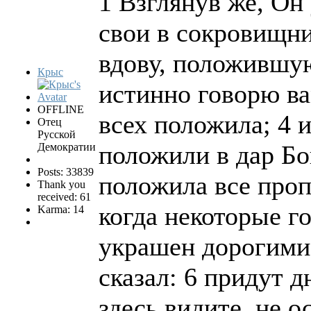
1 Взглянув же, Он
свои в сокровищни
вдову, положившую
Крыс
истинно говорю ва
OFFLINE
всех положила; 4 и
Отец
Русской
положили в дар Бог
Демократии
Posts: 33839
положила все проп
Thank you
received: 61
когда некоторые го
Karma: 14
украшен дорогими
сказал: 6 придут д
здесь видите, не о