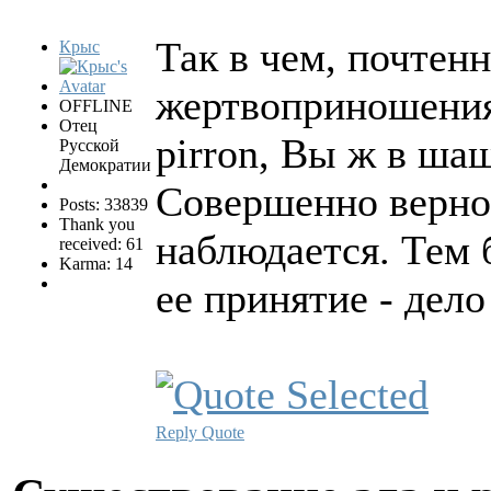
Так в чем, почтен
Крыс
жертвоприношени
OFFLINE
Отец
pirron, Вы ж в ша
Русской
Демократии
Совершенно верно!
Posts: 33839
Thank you
наблюдается. Тем 
received: 61
Karma: 14
ее принятие - дел
Reply
Quote