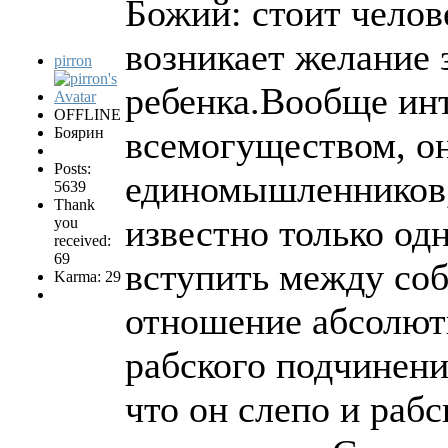
Божий: стоит челове
возникает желание 
pirron
ребенка.Вообще инт
OFFLINE
Боярин
всемогуществом, он
Posts:
единомышленников,
5639
Thank
известно только од
you
received:
69
вступить между соб
Karma: 29
отношение абсолютн
рабского подчинения
что он слепо и рабс