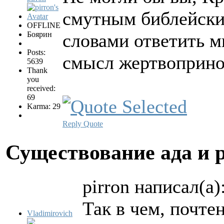
смутным библейски
OFFLINE
Боярин
словами ответить м
Posts:
смысл жертвоприн
5639
Thank
you
received:
69
Karma: 29
Reply
Quote
Существование ада и 
pirron написал(а)
Так в чем, почт
Vladimirovich