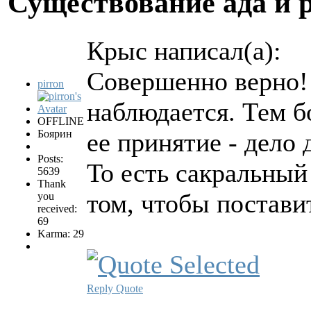
Существование ада и 
Крыс написал(а):
Совершенно верно!
pirron
наблюдается. Тем б
OFFLINE
Боярин
ее принятие - дело
Posts:
То есть сакральны
5639
Thank
том, чтобы постави
you
received:
69
Karma: 29
Reply
Quote