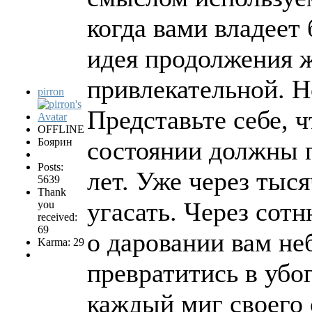
когда вами владеет
идея продолжения ж
привлекательной. Н
pirron
Представьте себе, 
OFFLINE
Боярин
состоянии должны 
Posts:
лет. Уже через тыся
5639
Thank
угасать. Через сот
you
received:
69
о даровании вам не
Karma: 29
превратитись в уб
каждый миг своего 