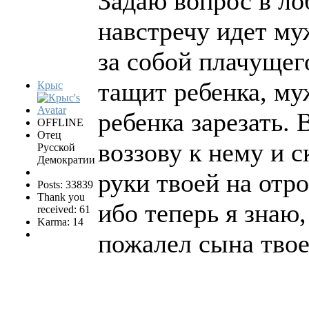
Задаю вопрос в ло
навстречу идет му
за собой плачущег
тащит ребенка, муж
Крыс
ребенка зарезать.
OFFLINE
Отец
воззову к нему и 
Русской
Демократии
руки твоей на отро
Posts: 33839
Thank you
ибо теперь я знаю,
received: 61
Karma: 14
пожалел сына твоег