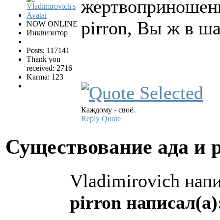
жертвоприношен
pirron, Вы ж в ш
NOW ONLINE
Инквизитор
Posts: 117141
Thank you
received: 2716
Karma: 123
Каждому - своё.
Reply
Quote
Существование ада и 
Vladimirovich напи
pirron написал(а)