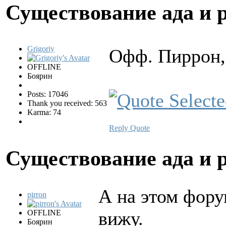
Существование ада и 
Grigoriy
Офф. Пиррон,
OFFLINE
Боярин
Posts: 17046
Thank you received: 563
Karma: 74
Reply
Quote
Существование ада и 
А на этом форум
pirron
вижу.
OFFLINE
Боярин