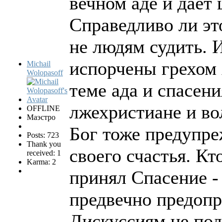
вечном аде и даёт 
Справедливо ли это
не людям судить. 
испорчены грехом 
Michail
Wolopasoff
теме ада и спасени
лжехристиане и во
OFFLINE
Маэстро
Бог тоже предупре
Posts: 723
Thank you
своего счастья. Кт
received: 1
Karma: 2
принял Спасение -
предвечно предопр
Дискуссиям не под