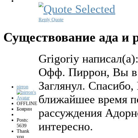
Reply
Quote
Существование ада и 
Grigoriy написал(а)
Офф. Пиррон, Вы в 
Заглянул. Спасибо,
pirron
ближайшее время по
OFFLINE
Боярин
рассуждения Адорно
Posts:
интересно.
5639
Thank
you