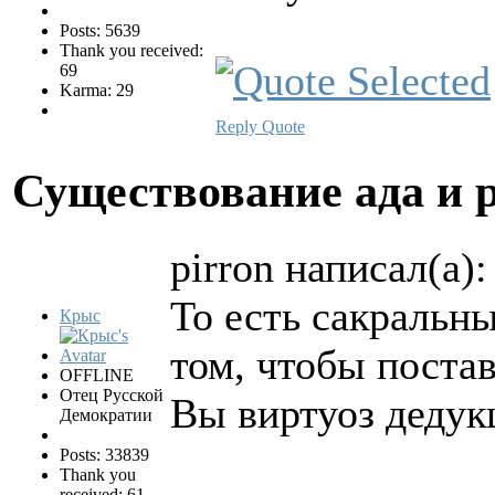
Posts: 5639
Thank you received:
69
Karma: 29
Reply
Quote
Существование ада и 
pirron написал(а):
То есть сакральн
Крыс
том, чтобы поста
OFFLINE
Отец Русской
Вы виртуоз дедук
Демократии
Posts: 33839
Thank you
received: 61