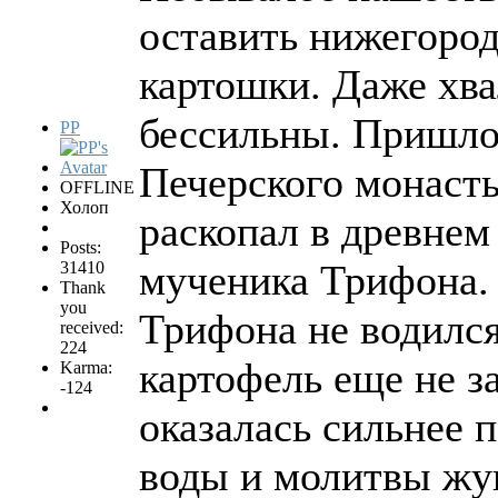
оставить нижегород
картошки. Даже хва
бессильны. Пришлос
PP
Печерского монаст
OFFLINE
Холоп
раскопал в древнем
Posts:
мученика Трифона. 
31410
Thank
you
Трифона не водился
received:
224
картофель еще не з
Karma:
-124
оказалась сильнее 
воды и молитвы жу