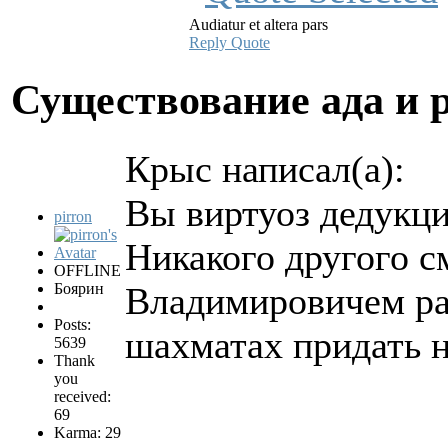
Audiatur et altera pars
Reply
Quote
Существование ада и 
Крыс написал(а):
Вы виртуоз дедукц
pirron
Никакого другого 
OFFLINE
Боярин
Владимировичем ра
Posts:
шахматах придать 
5639
Thank
you
received:
69
Karma: 29