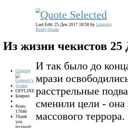
Last Edit: 25 Дек 2017 18:58 by
Grigoriy
.
Reply
Quote
Из жизни чекистов
25 
И так было до конц
Grigoriy
мрази освободились
расстрельные подва
OFFLINE
Боярин
сменили цели - она
Posts:
17046
массового террора.
Thank
you
received: