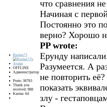
что сравнения не
Начиная с перво
Постоянно это п
верно? Хорошо не
PP wrote:
Ерунду написали
Ruslan73
Разумеется. А р
OFFLINE
Администратор
не повторить её?
Posts: 38783
показать эквива
Thank you
received: 988
Karma: 64
злу - гестаповца