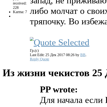
запад, не приживаю
received:
228
либо молчат о свои
Karma: 7
тряпочку. Во избеж
Гр.(с)
Last Edit: 25 Дек 2017 08:26 by
BB
.
Reply
Quote
Из жизни чекистов
25 
PP wrote:
Для начала если 