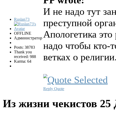
PP wrote:
И не надо тут за
Ruslan73
преступной орга
Апологетика это 
OFFLINE
Администратор
надо чтобы кто-т
Posts: 38783
Thank you
ветках о религии
received: 988
Karma: 64
Reply
Quote
Из жизни чекистов
25 