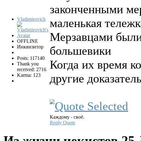
законченными мер
Vladimirovich
маленькая тележк
Мерзавцами были
OFFLINE
Инквизитор
большевики
Posts: 117140
Когда их время к
Thank you
received: 2716
другие доказател
Karma: 123
Каждому - своё.
Reply
Quote
Из жизни чекистов
25 