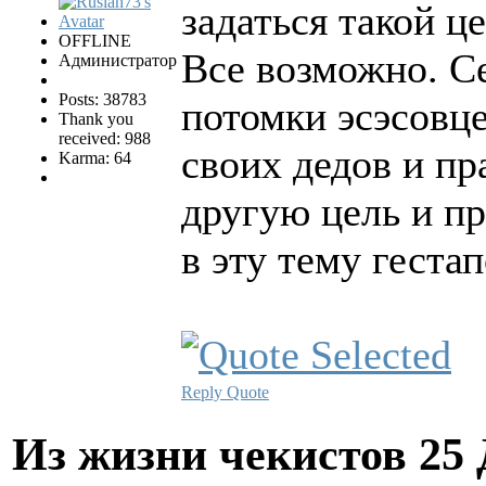
задаться такой ц
OFFLINE
Все возможно. С
Администратор
Posts: 38783
потомки эсэсовце
Thank you
received: 988
своих дедов и пр
Karma: 64
другую цель и п
в эту тему гестап
Reply
Quote
Из жизни чекистов
25 