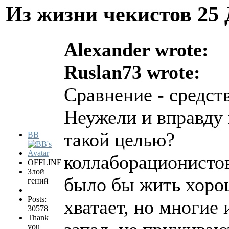
Из жизни чекистов
25 
Alexander wrote:
Ruslan73 wrote:
Сравнение - средств
Неужели и вправду 
такой целью?
BB
коллаборационисто
OFFLINE
Злой
было бы жить хоро
гений
Posts:
хватает, но многие
30578
Thank
you