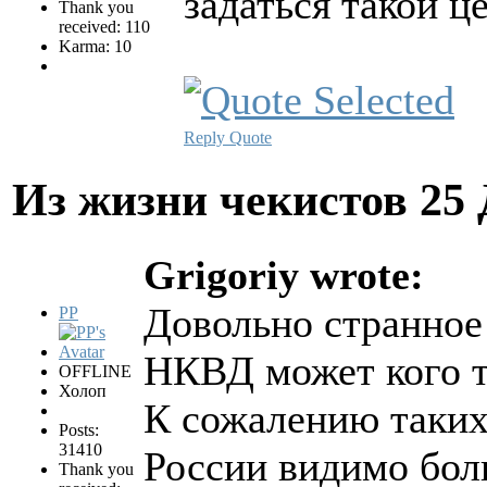
задаться такой ц
Thank you
received: 110
Karma: 10
Reply
Quote
Из жизни чекистов
25 
Grigoriy wrote:
Довольно странное 
PP
НКВД может кого 
OFFLINE
Холоп
К сожалению таких
Posts:
31410
России видимо бол
Thank you