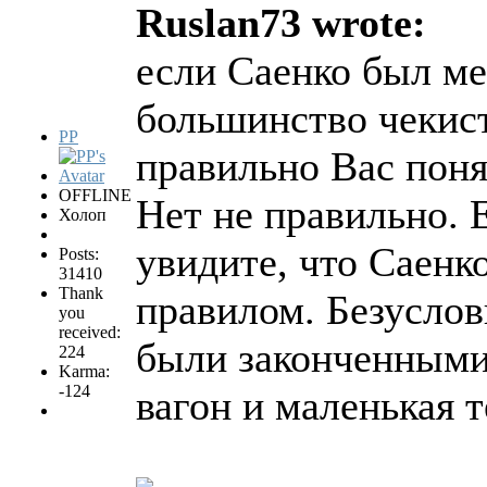
Ruslan73 wrote:
если Саенко был ме
большинство чекист
PP
правильно Вас пон
OFFLINE
Нет не правильно. 
Холоп
увидите, что Саенк
Posts:
31410
Thank
правилом. Безуслов
you
received:
были законченными
224
Karma:
-124
вагон и маленькая 