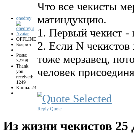
Что все чекисты ме
матиндукцию.
onedrey
1. Первый чекист - 
OFFLINE
2. Если N чекистов
Боярин
Posts:
тоже мерзавец, пот
32798
Thank
человек присоединя
you
received:
1249
Karma: 23
Reply
Quote
Из жизни чекистов
25 