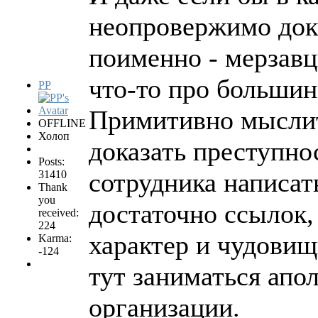
неопровержимо дока
поименно - мерзавц
что-то про большин
PP
Примитивно мыслит
OFFLINE
Холоп
доказать преступно
Posts:
сотрудника написат
31410
Thank
you
достаточно ссылок
received:
224
характер и чудовищ
Karma:
-124
тут заниматься апо
организации.