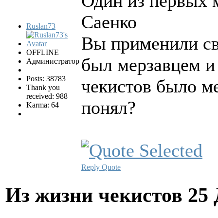
Один из первых м
Саенко
Ruslan73
Вы применили св
OFFLINE
был мерзавцем и
Администратор
Posts: 38783
чекистов было м
Thank you
received: 988
понял?
Karma: 64
Reply
Quote
Из жизни чекистов
25 