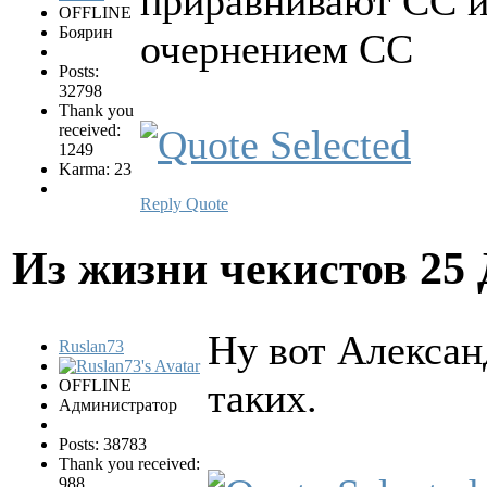
приравнивают СС и
OFFLINE
Боярин
очернением СС
Posts:
32798
Thank you
received:
1249
Karma: 23
Reply
Quote
Из жизни чекистов
25 
Ну вот Алексан
Ruslan73
таких.
OFFLINE
Администратор
Posts: 38783
Thank you received:
988