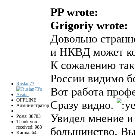
PP wrote:
Grigoriy wrote:
Довольно странн
и НКВД может ко
К сожалению так
России видимо б
Ruslan73
Вот работа профе
OFFLINE
Сразу видно.
Администратор
Увидел мнение и 
Posts: 38783
Thank you
received: 988
большинство. Вы
Karma: 64