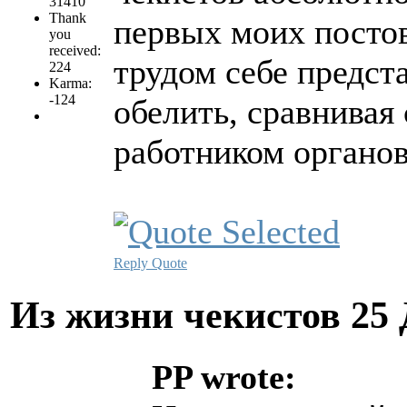
31410
Thank
первых моих постов 
you
received:
трудом себе предст
224
Karma:
-124
обелить, сравнивая
работником органов
Reply
Quote
Из жизни чекистов
25 
PP wrote: