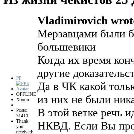
Vladimirovich wrot
Мерзавцами были б
большевики
Когда их время кон
другие доказательс
PP
Да в ЧК какой толь
OFFLINE
из них не были ни
Холоп
В этой ветке речь 
Posts:
31410
Thank
НКВД. Если Вы про
you
received: