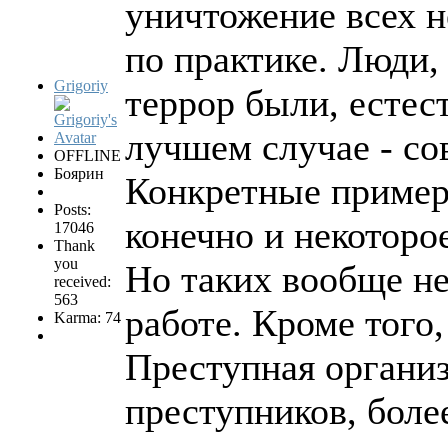
уничтожение всех н
по практике. Люди
Grigoriy
террор были, естест
лучшем случае - с
OFFLINE
Боярин
Конкретные пример
Posts:
конечно и некоторо
17046
Thank
you
Но таких вообще не
received:
563
работе. Кроме того,
Karma: 74
Преступная организ
преступников, боле