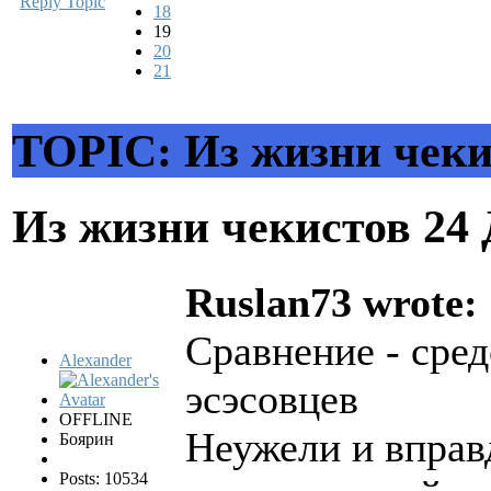
Reply Topic
18
19
20
21
TOPIC: Из жизни чеки
Из жизни чекистов
24 
Ruslan73 wrote:
Сравнение - сред
Alexander
эсэсовцев
OFFLINE
Неужели и вправд
Боярин
Posts: 10534