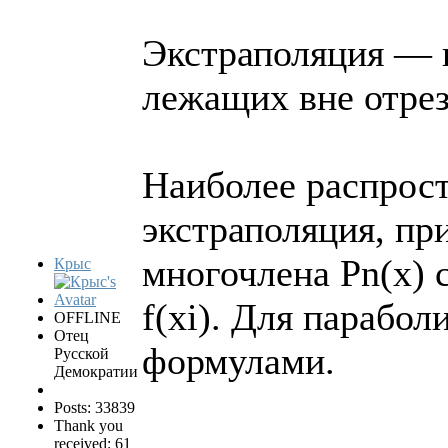
Экстраполяция — п
лежащих вне отрезка
Наиболее распрост
экстраполяция, при
многочлена Рn(х) 
Крыс
f(xi). Для парабо
OFFLINE
Отец
формулами.
Русской
Демократии
Posts: 33839
Thank you
received: 61