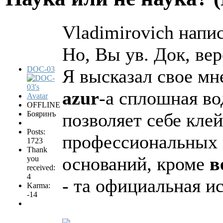
Vladimirovich напис
Но, Вы ув. Док, ве
DOC-03
Я высказал свое мн
azur
-а сплошная во
OFFLINE
Бояринъ
позволяет себе кле
Posts:
профессиональных и
1723
Thank
оснований, кроме
в
you
received:
4
- та официальная ис
Karma:
-14