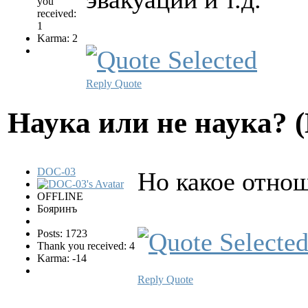
you
received:
1
Karma: 2
Reply
Quote
Hаука или не наука? 
DOC-03
Но какое отнош
OFFLINE
Бояринъ
Posts: 1723
Thank you received: 4
Karma: -14
Reply
Quote