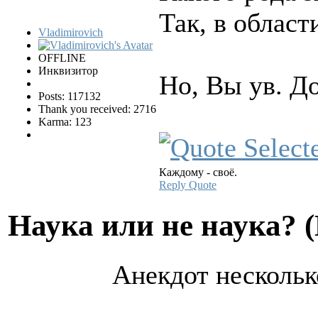
Так, в област
Vladimirovich
OFFLINE
Инквизитор
Но, Вы ув. До
Posts: 117132
Thank you received: 2716
Karma: 123
Каждому - своё.
Reply
Quote
Hаука или не наука? 
Анекдот несколь