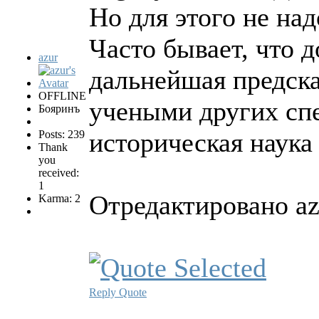
Но для этого не на
Часто бывает, что 
azur
дальнейшая предска
OFFLINE
учеными других спе
Бояринъ
историческая наука 
Posts: 239
Thank
you
received:
1
Отредактировано az
Karma: 2
Reply
Quote