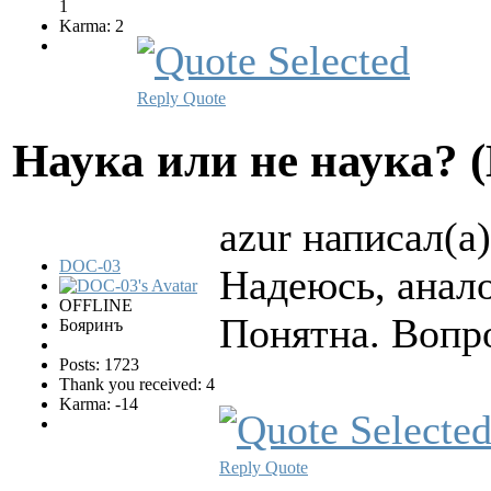
1
Karma: 2
Reply
Quote
Hаука или не наука? 
azur написал(а)
DOC-03
Надеюсь, анал
OFFLINE
Понятна. Вопр
Бояринъ
Posts: 1723
Thank you received: 4
Karma: -14
Reply
Quote