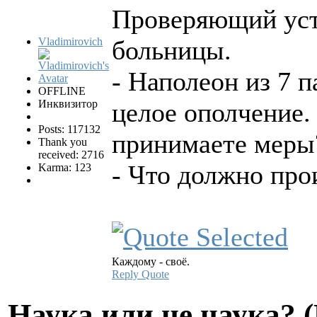
Проверяющий уст
Vladimirovich
больницы.
- Наполеон из 7 п
OFFLINE
Инквизитор
целое ополчение.
Posts: 117132
принимаете меры
Thank you
received: 2716
- Что должно про
Karma: 123
Каждому - своё.
Reply
Quote
Hаука или не наука? 