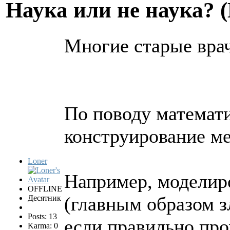
Hаука или не наука? 
Многие старые врач
По поводу математи
конструирование мед
Loner
Например, моделиро
OFFLINE
(главным образом 
Десятник
Posts: 13
если правильно про
Karma: 0