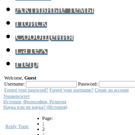
Активные темы
Поиск
Сообщения
LaTeX
Help
Welcome,
Guest
Username:
Password:
Forgot your password?
Forgot your username?
Create an account
Университет
История, Философия, Религия
Hаука или не наука? (История)
Page:
1
Reply Topic
2
3