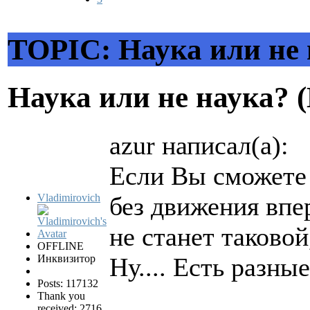
TOPIC: Hаука или не 
Hаука или не наука? 
azur написал(а):
Если Вы сможете у
Vladimirovich
без движения впер
не станет таковой
OFFLINE
Инквизитор
Ну.... Есть разны
Posts: 117132
Thank you
received: 2716