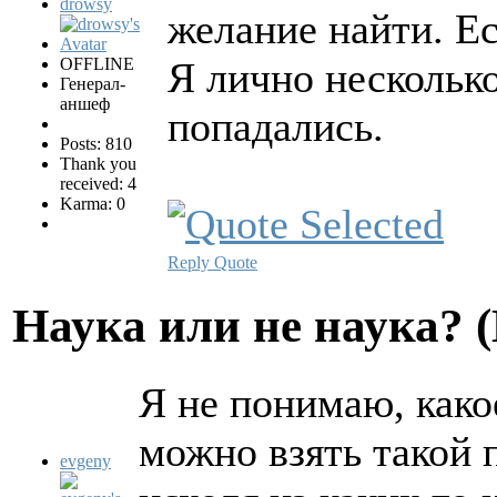
drowsy
желание найти. Ес
OFFLINE
Я лично несколько
Генерал-
аншеф
попадались.
Posts: 810
Thank you
received: 4
Karma: 0
Reply
Quote
Hаука или не наука? 
Я не понимаю, како
можно взять такой 
evgeny