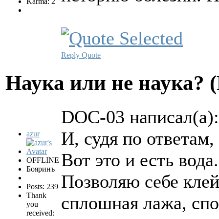
Karma: 2
Reply
Quote
Hаука или не наука? 
DOC-03 написал(а):
И, судя по ответам
azur
Вот это и есть вода.
OFFLINE
Бояринъ
Позволяю себе клей
Posts: 239
Thank
сплошная лажа, спо
you
received: