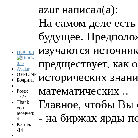
azur написал(а):
На самом деле есть
будущее. Предполож
изучаются источник
DOC-03
предществует, как о
исторических знани
OFFLINE
Бояринъ
математических ..
Posts:
1723
Главное, чтобы Вы 
Thank
you
received:
- на биржах ярды п
4
Karma:
-14