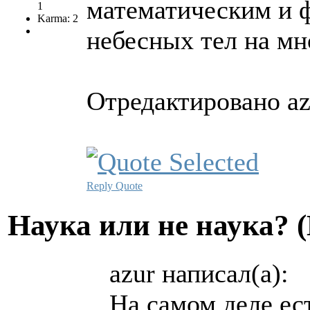
математическим и 
1
Karma: 2
небесных тел на мно
Отредактировано az
Reply
Quote
Hаука или не наука? 
azur написал(а):
На самом деле ес