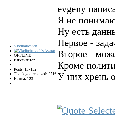
evgeny написа
Я не понимаю
Ну есть данн
Первое - зада
Vladimirovich
Второе - мож
OFFLINE
Инквизитор
Кроме полити
Posts: 117132
У них хрень 
Thank you received: 2716
Karma: 123