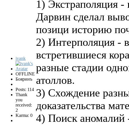
1) Экстраполяция 
Дарвин сделал выво
позици историю по
2) Интерполяция - 
встретившиеся кор
ivank
разные стадии одно
OFFLINE
атоллов.
Бояринъ
3) Схождение разны
Posts: 114
Thank
you
доказательства мат
received:
2
4) Поиск аномалий 
Karma: 0