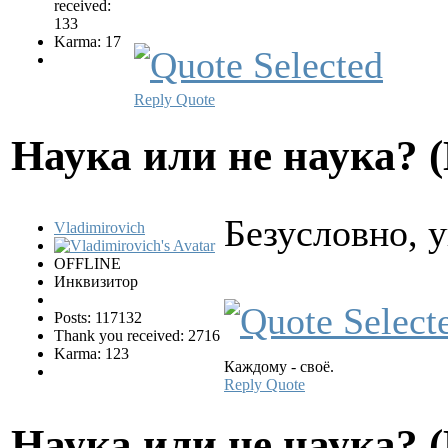
received:
133
Karma: 17
Reply
Quote
Hаука или не наука? 
Безусловно, 
Vladimirovich
OFFLINE
Инквизитор
Posts: 117132
Thank you received: 2716
Karma: 123
Каждому - своё.
Reply
Quote
Hаука или не наука? 