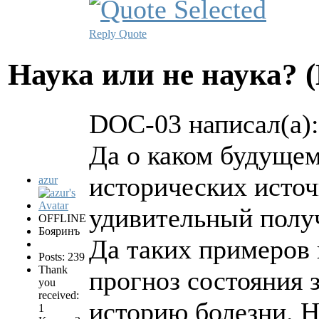
Reply
Quote
Hаука или не наука? 
DOC-03 написал(а):
Да о каком будущем
исторических источ
azur
удивительный получ
OFFLINE
Бояринъ
Да таких примеров 
Posts: 239
Thank
прогноз состояния з
you
received:
историю болезни. Н
1