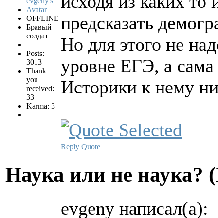
исходя из каких то 
предсказать демогр
OFFLINE
Бравый
солдат
Но для этого не на
Posts:
уровне ЕГЭ, а сама
3013
Thank
you
Историки к нему ни
received:
33
Karma: 3
Reply
Quote
Hаука или не наука? 
evgeny написал(а):