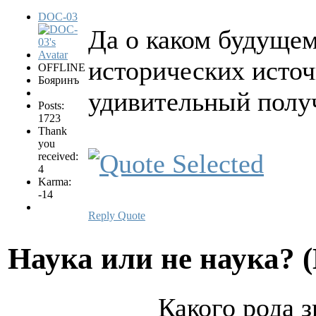
DOC-03
Да о каком будущем
исторических источ
OFFLINE
Бояринъ
удивительный получ
Posts:
1723
Thank
you
received:
4
Karma:
-14
Reply
Quote
Hаука или не наука? 
Какого рода з