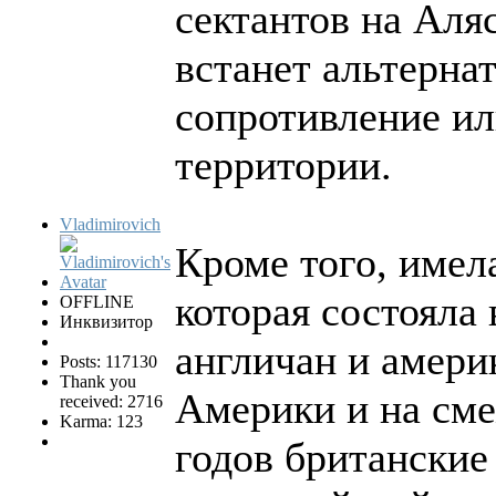
сектантов на Аля
встанет альтерна
сопротивление или
территории.
Vladimirovich
Кроме того, имел
которая состояла
OFFLINE
Инквизитор
англичан и амери
Posts: 117130
Thank you
Америки и на сме
received: 2716
Karma: 123
годов британские