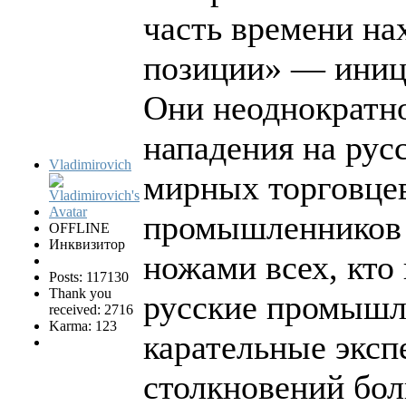
часть времени на
позиции» — иниц
Они неоднократн
нападения на рус
Vladimirovich
мирных торговцев
промышленников 
OFFLINE
Инквизитор
ножами всех, кто 
Posts: 117130
Thank you
русские промышл
received: 2716
Karma: 123
карательные эксп
столкновений бо