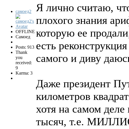
Я лично считаю, чт
самоед2
плохого знания ари
которую ее продали
OFFLINE
Самоед
есть реконструкция
Posts: 913
Thank
самого и диву даюсь
you
received:
9
Karma: 3
Даже президент Пут
километров квадрат
хотя на самом деле 
тысяч, т.е. МИЛЛИ