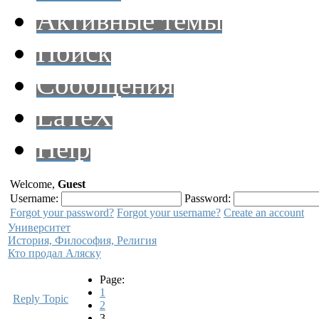
Активные темы
Поиск
Сообщения
LaTeX
Help
Welcome,
Guest
Username:
Password:
Forgot your password?
Forgot your username?
Create an account
Университет
История, Философия, Религия
Кто продал Аляску
Page:
1
Reply Topic
2
3