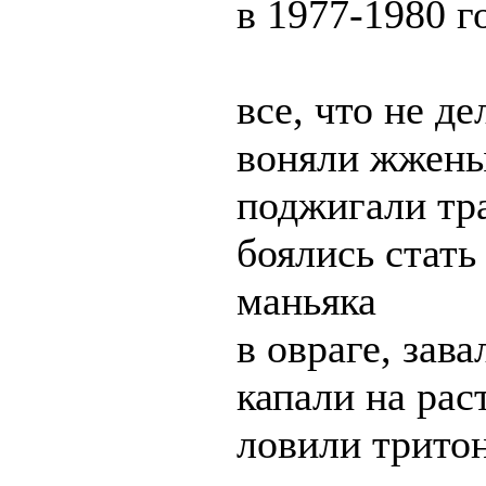
в 1977-1980 г
все, что не д
воняли жжены
поджигали тр
боялись стать
маньяка
в овраге, за
капали на ра
ловили трито