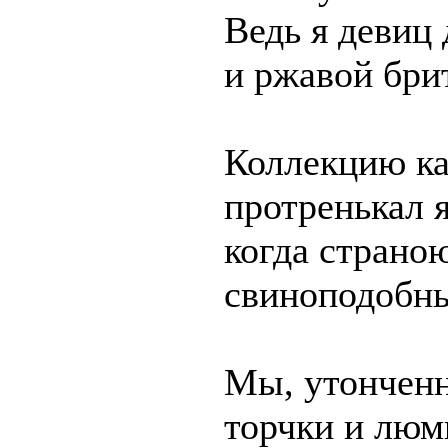
Ведь я девиц
и ржавой бри
Коллекцию ка
протренькал я
когда страно
свиноподобны
Мы, утонченн
торчки и люм