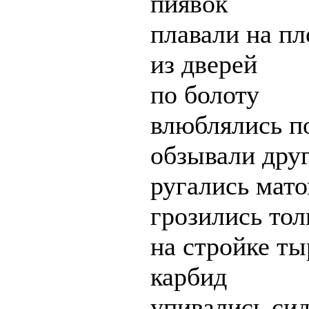
пиявок
плавали на пл
из дверей
по болоту
влюблялись по
обзывали друг
ругались мат
грозились тол
на стройке т
карбид
упивались си