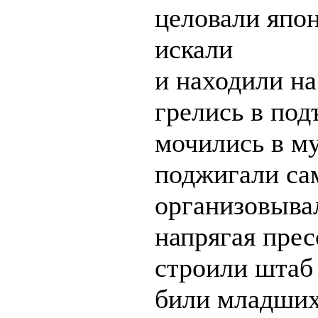
целовали япо
искали
и находили на
грелись в под
мочились в м
поджигали са
организовыва
напрягая прес
строили штаб
били младши