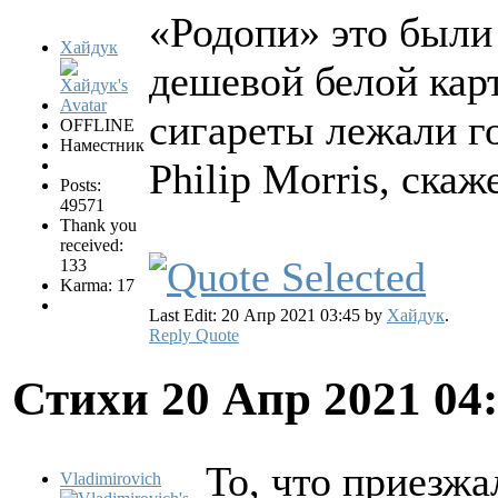
«Родопи» это были 
Хайдук
дешевой белой кар
сигареты лежали го
OFFLINE
Наместник
Philip Morris, ска
Posts:
49571
Thank you
received:
133
Karma: 17
Last Edit: 20 Апр 2021 03:45 by
Хайдук
.
Reply
Quote
Стихи
20 Апр 2021 04
То, что приезж
Vladimirovich