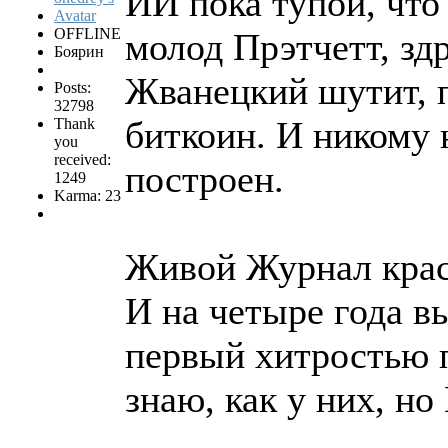
ИИ пока тупой, что
OFFLINE
молод Прэтчетт, зд
Боярин
Жванецкий шутит, 
Posts:
32798
биткоин. И никому 
Thank
you
received:
построен.
1249
Karma: 23
Живой Журнал краси
И на четыре года в
первый хитростью п
знаю, как у них, но