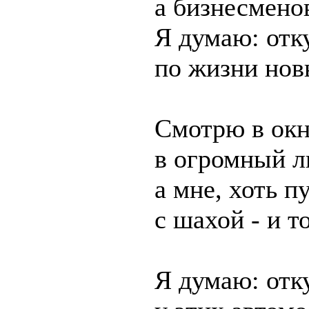
а бизнесмено
Я думаю: отк
по жизни нов
Смотрю в окн
в огромный л
а мне, хоть п
с шахой - и т
Я думаю: отк