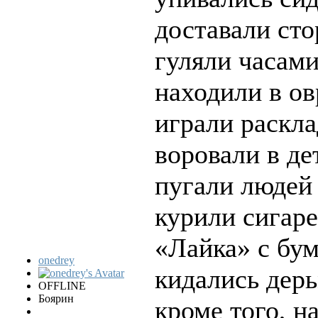
доставали сто
гуляли часами
находили в ов
играли раскл
воровали в д
пугали люде
курили сигар
«Лайка» с бу
onedrey
кидались дер
OFFLINE
Боярин
кроме того, н