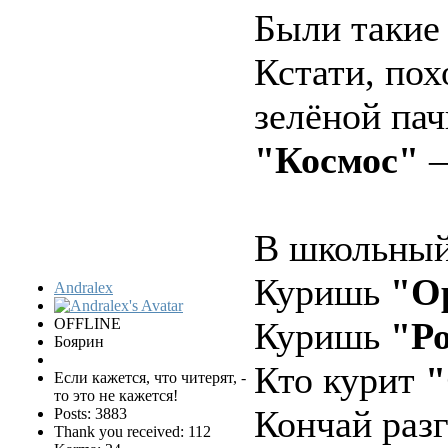
Были такие 
Кстати, по
зелёной пач
"Космос"
—
В школьный
Куришь
"О
Andralex
OFFLINE
Куришь
"Р
Боярин
Кто курит
"
Если кажется, что читерят, -
то это не кажется!
Кончай раз
Posts: 3883
Thank you received: 112