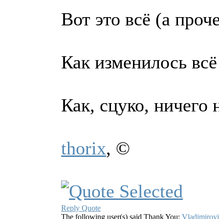
Вот это всё (а проч
Как изменилось всё 
Как, сцуко, ничего 
thorix
, ©
Reply
Quote
The following user(s) said Thank You:
Vladimirov