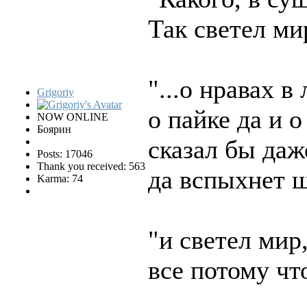
Так светел ми
"...о нравах в
Grigoriy
о пайке да и о
NOW ONLINE
Боярин
сказал бы даж
Posts: 17046
Thank you received: 563
да вспыхнет ш
Karma: 74
"и светел мир
все потому чт