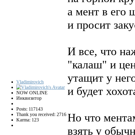
а мент в его 
и просит заку
И все, что на
"калаш" и цен
утащит у нег
Vladimirovich
и будет хохот
NOW ONLINE
Инквизитор
Posts: 117143
Но что мента
Thank you received: 2716
Karma: 123
взять у обыч