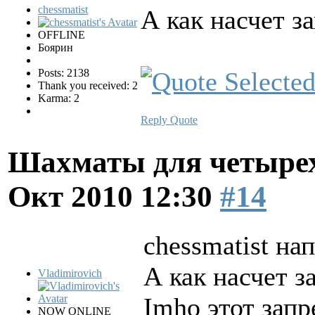
chessmatist
А как насчет з
OFFLINE
Боярин
Posts: 2138
Thank you received: 2
Karma: 2
Reply
Quote
Шахматы для четырех
Окт 2010 12:30
#14
chessmatist нап
А как насчет з
Vladimirovich
Imho этот запр
NOW ONLINE