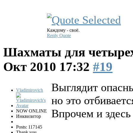
Каждому - своё.
Reply
Quote
Шахматы для четырех
Окт 2010 17:32
#19
Выглядит опасным
Vladimirovich
но это отбиваетс
Впрочем и здесь
NOW ONLINE
Инквизитор
Posts: 117145
Thank you