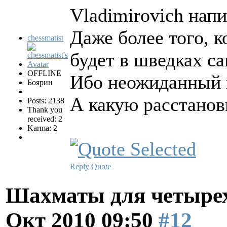
Vladimirovich напи
Даже более того, к
chessmatist
будет в шведках с
OFFLINE
Ибо неожиданный м
Боярин
А какую расстанов
Posts: 2138
Thank you
received: 2
Karma: 2
Reply
Quote
Шахматы для четырех
Окт 2010 09:50
#12