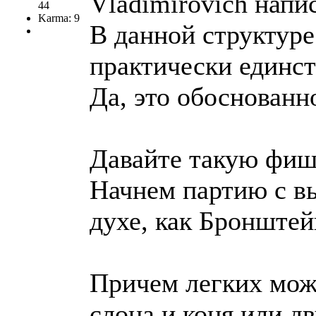
Vladimirovich напис
44
Karma: 9
В данной структуре
практически единс
Да, это обоснованн
Давайте такую фиш
Начнем партию с вы
духе, как Бронштей
Причем легких можн
слона и коня или дв