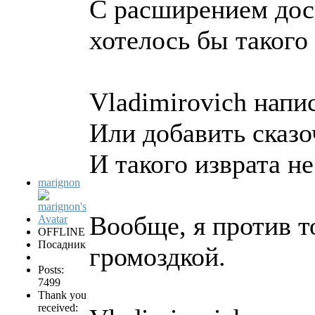
C расширением доск
хотелось бы такого 
Vladimirovich напис
Или добавить сказо
И такого изврата н
marignon
Вообще, я против т
OFFLINE
Посадник
громоздкой.
Posts:
7499
Thank you
received: