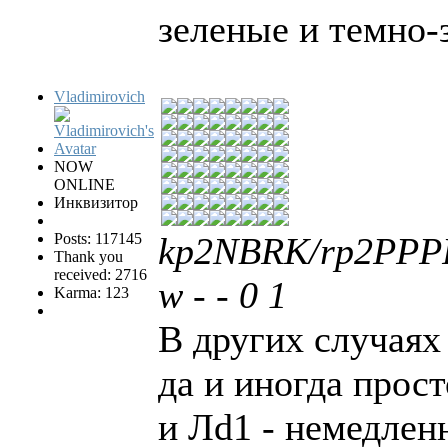
зеленые и темно-
Vladimirovich
NOW
ONLINE
Инквизитор
Posts: 117145
kp2NBRK/rp2PPPP
Thank you
received: 2716
w - - 0 1
Karma: 123
В других случаях
да и иногда прос
и Лd1 - немедлен