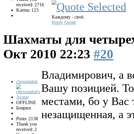
received: 2716
Karma: 123
Каждому - своё.
Reply
Quote
Шахматы для четырех
Окт 2010 22:23
#20
Владимирович, а в
chessmatist
Вашу позицией. То
местами, бо у Вас
OFFLINE
Боярин
незащищенная, а эт
Posts: 2138
Thank you
received: 2