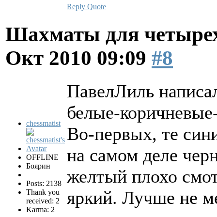
Reply
Quote
Шахматы для четырех
Окт 2010 09:09
#8
ПавелЛиль написал
белые-коричневые
chessmatist
Во-первых, те син
на самом деле чер
OFFLINE
Боярин
желтый плохо смот
Posts: 2138
яркий. Лучше не м
Thank you
received: 2
Karma: 2