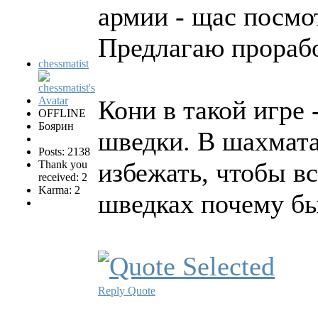
армии - щас посмо
Предлагаю прорабо
chessmatist
Кони в такой игре 
OFFLINE
Боярин
шведки. В шахмата
Posts: 2138
избежать, чтобы в
Thank you
received: 2
Karma: 2
шведках почему бы
Reply
Quote