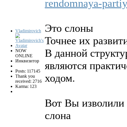
rendomnaya-parti
Это слоны
Vladimirovich
Точнее их развити
В данной структу
NOW
ONLINE
Инквизитор
являются практи
Posts: 117145
ходом.
Thank you
received: 2716
Karma: 123
Вот Вы изволили 
слона