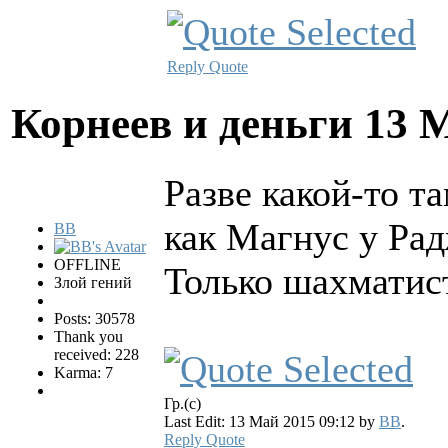
Reply
Quote
Корнеев и деньги
13 
Разве какой-то 
как Магнус у Ра
BB
OFFLINE
Только шахматис
Злой гений
Posts: 30578
Thank you
received: 228
Karma: 7
Гр.(с)
Last Edit: 13 Май 2015 09:12 by
BB
.
Reply
Quote