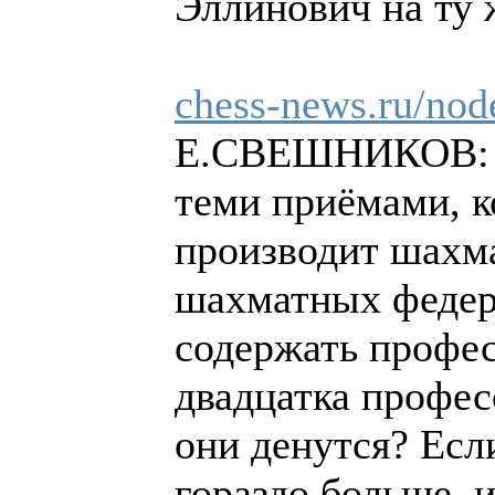
Эллинович на ту ж
chess-news.ru/nod
Е.СВЕШНИКОВ: Де
теми приёмами, к
производит шахма
шахматных федер
содержать профес
двадцатка профес
они денутся? Есл
гораздо больше, 