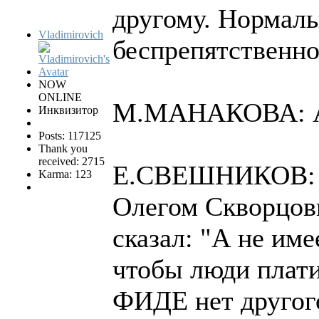
другому. Нормаль
Vladimirovich
беспрепятственно
NOW
ONLINE
М.МАНАКОВА: Ах
Инквизитор
Posts: 117125
Thank you
received: 2715
Е.СВЕШНИКОВ: Ко
Karma: 123
Олегом Скворцовы
сказал: "А не им
чтобы люди плати
ФИДЕ нет другог