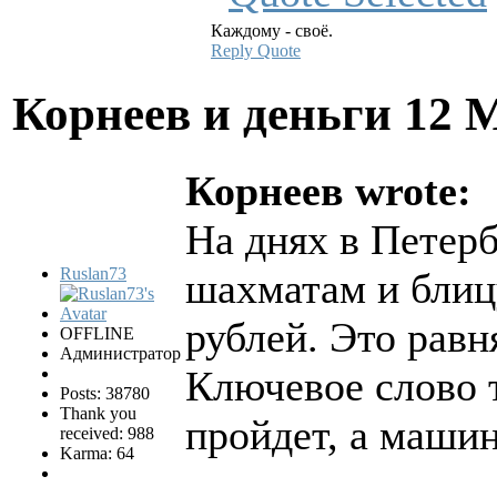
Каждому - своё.
Reply
Quote
Корнеев и деньги
12 
Корнеев wrote:
На днях в Петер
Ruslan73
шахматам и блиц
рублей. Это равн
OFFLINE
Администратор
Ключевое слово т
Posts: 38780
Thank you
пройдет, а машин
received: 988
Karma: 64