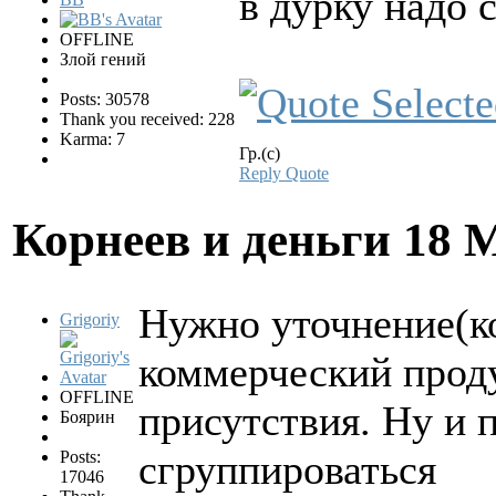
в дурку надо с
OFFLINE
Злой гений
Posts: 30578
Thank you received: 228
Karma: 7
Гр.(с)
Reply
Quote
Корнеев и деньги
18 
Нужно уточнение(ко
Grigoriy
коммерческий проду
OFFLINE
присутствия. Ну и 
Боярин
сгруппироваться
Posts:
17046