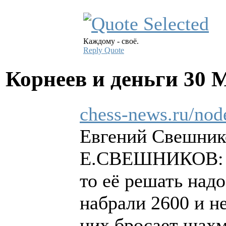
Каждому - своё.
Reply
Quote
Корнеев и деньги
30 
chess-news.ru/nod
Евгений Свешнико
Е.СВЕШНИКОВ: Я 
то её решать над
набрали 2600 и н
них бросает шахм