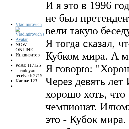
И я это в 1996 г
не был претенден
Vladimirovich
вели такую бесед
Я тогда сказал, ч
NOW
ONLINE
Кубком мира. А м
Инквизитор
Я говорю: "Хорош
Posts: 117125
Thank you
received: 2715
Через девять лет
Karma: 123
хорошо хоть, что 
чемпионат. Илюмж
это - Кубок мира.