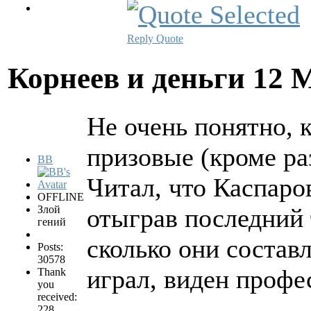
Reply
Quote
Корнеев и деньги
12 
Не очень понятно, 
призовые (кроме ра
BB
Читал, что Каспаро
OFFLINE
Злой
отыграв последний 
гений
сколько они состав
Posts:
30578
играл, виден профе
Thank
you
received:
228