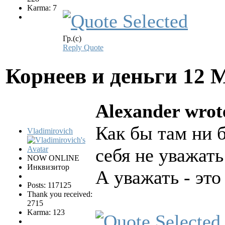
Karma: 7
Гр.(с)
Reply
Quote
Корнеев и деньги
12 
Alexander wrot
Как бы там ни б
Vladimirovich
себя не уважать
NOW ONLINE
Инквизитор
А уважать - это
Posts: 117125
Thank you received:
2715
Karma: 123