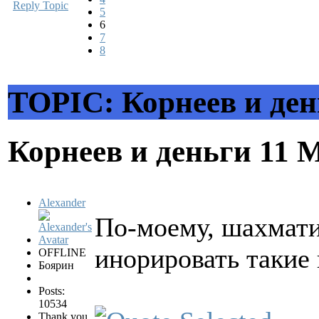
Reply Topic
5
6
7
8
TOPIC: Корнеев и ден
Корнеев и деньги
11 
Alexander
По-моему, шахмати
инорировать такие 
OFFLINE
Боярин
Posts:
10534
Thank you