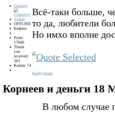
Grigoriy
Всё-таки больше, ч
то да, любители бо
OFFLINE
Боярин
Но имхо вполне дос
Posts:
17046
Thank
you
received:
563
Karma: 74
Reply
Quote
Корнеев и деньги
18 
В любом случае 