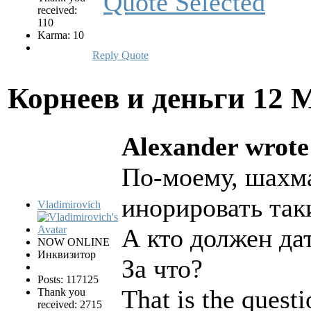
received:
110
Karma: 10
Reply
Quote
Корнеев и деньги
12 
Alexander wrote
По-моему, шахм
инорировать так
Vladimirovich
А кто должен да
NOW ONLINE
Инквизитор
За что?
Posts: 117125
That is the questi
Thank you
received: 2715