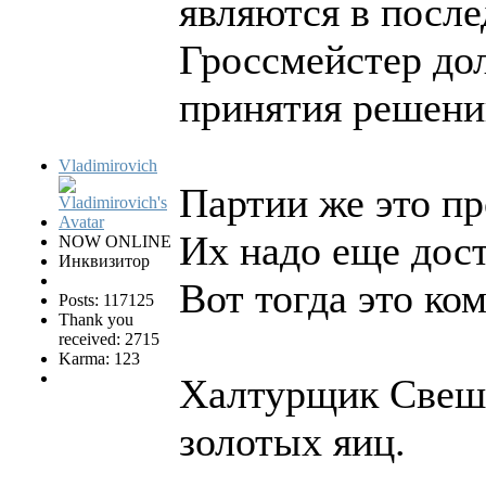
являются в посл
Гроссмейстер дол
принятия решени
Vladimirovich
Партии же это пр
Их надо еще дост
NOW ONLINE
Инквизитор
Вот тогда это ко
Posts: 117125
Thank you
received: 2715
Karma: 123
Халтурщик Свешн
золотых яиц.