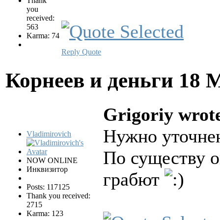
Thank
you
received:
563
Karma: 74
Reply
Quote
Корнеев и деньги
18 
Grigoriy wrot
Нужно уточнен
Vladimirovich
По существу о
NOW ONLINE
Инквизитор
грабют
Posts: 117125
Thank you received:
2715
Karma: 123