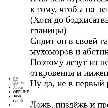
к тому, чтобы на не
(Хотя до бодхисатв
границы)
Сидит он в своей та
мухоморов и абсти
Поэтому лезут из н
откровения и нижеп
BB
Ну да, не в первый 
OFFLINE
Злой
гений
Ложь, пиздёжь и пр