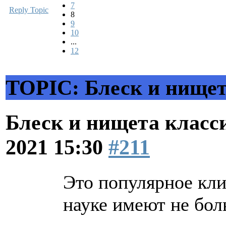
7
Reply Topic
8
9
10
...
12
TOPIC: Блеск и нищет
Блеск и нищета клас
2021 15:30
#211
Это популярное кли
науке имеют не бо