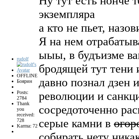
Ну тут есть нонче 
экземпляра
а кто не пьет, назови
Я на нем отрабатыв
ыыы, в будъизме ва
rudolf
бродящей тут тени 
OFFLINE
давно познал дзен и
Боярин
революции и санкци
Posts:
2784
Thank
сосредоточенно ра
you
received:
серые камни в
огор
728
Karma: 72
собирать нету никак