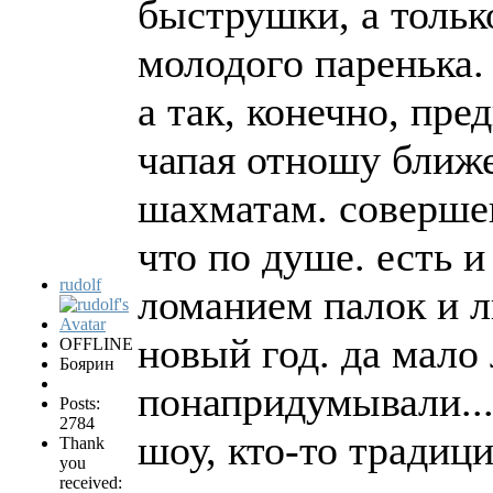
быструшки, а тольк
молодого паренька.
а так, конечно, пре
чапая отношу ближе
шахматам. совершен
что по душе. есть 
rudolf
ломанием палок и л
новый год. да мало
OFFLINE
Боярин
понапридумывали...
Posts:
2784
шоу, кто-то традиц
Thank
you
received: