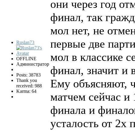
они через год от
финал, так гражд
мол нет, не отме
первые две парти
Ruslan73
мол в классике с
OFFLINE
Администратор
финал, значит и 
Posts: 38783
Ему объясняют, 
Thank you
received: 988
Karma: 64
матчем сейчас и 
финала и финалом
усталость от 2х 