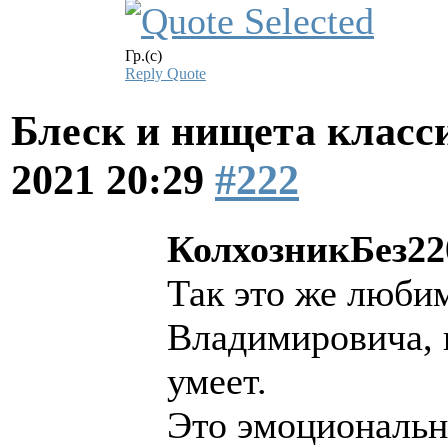
Гр.(с)
Reply
Quote
Блеск и нищета клас
2021 20:29
#222
КолхозникБез22
Так это же люби
Владимировича, 
умеет.
Это эмоциональн