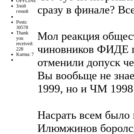
OFFLINE
Злой
сразу в финале? Все
гений
Posts:
30578
Мол реакция общест
Thank
you
received:
чиновников ФИДЕ п
228
Karma: 7
отменили допуск че
Вы вообьще не зна
1999, но и ЧМ 199
Насрать всем было 
Илюмжинов боролся