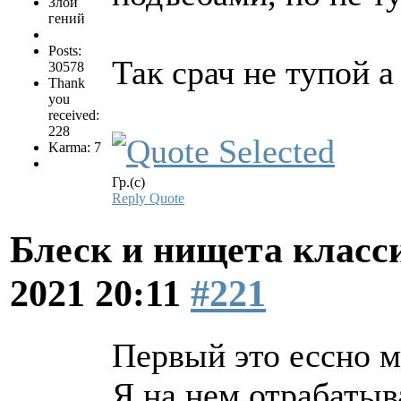
Злой
гений
Posts:
Так срач не тупой 
30578
Thank
you
received:
228
Karma: 7
Гр.(с)
Reply
Quote
Блеск и нищета клас
2021 20:11
#221
Первый это ессно 
Я на нем отрабатыв