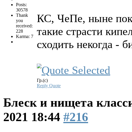
Posts:
30578
КС, ЧеПе, ныне по
Thank
you
received:
такие страсти кипел
228
Karma: 7
сходить некогда - 
Гр.(с)
Reply
Quote
Блеск и нищета клас
2021 18:44
#216