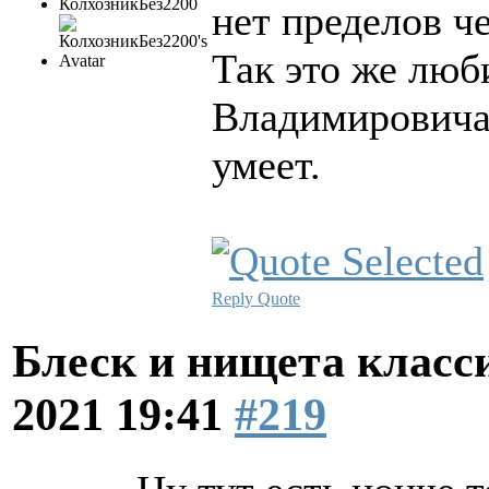
КолхозникБез2200
нет пределов ч
Так это же люб
Владимировича,
умеет.
Reply
Quote
Блеск и нищета клас
2021 19:41
#219