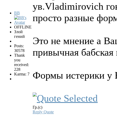
ув.Vladimirovich го
BB
просто разные форм
OFFLINE
Злой
гений
Это не мнение а В
Posts:
привычная бабская 
30578
Thank
you
received:
228
Формы истерики у В
Karma: 7
Гр.(с)
Reply
Quote