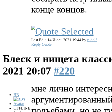
конце концов.
Last Edit: 14 Июль 2021 19:44 by
rudolf
.
Reply
Quote
Блеск и нищета клас
2021 20:07
#220
мне лично интерес
BB
аргументированный 
подъебами, но не ту
OFFLINE