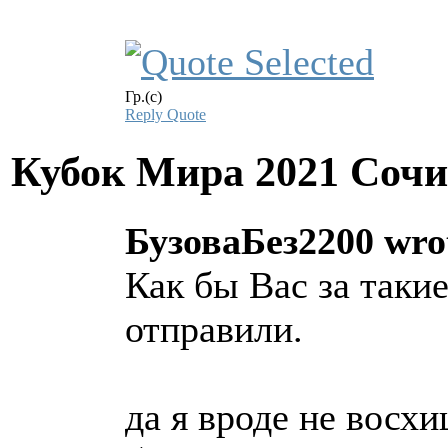
Гр.(с)
Reply
Quote
Кубок Мира 2021 Соч
БузоваБез2200 wro
Как бы Вас за такие
отправили.
да я вроде не восх