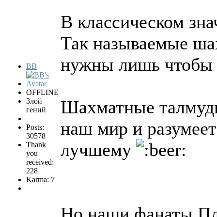
В классическом зна
Так называемые ша
нужны лишь чтобы 
BB
OFFLINE
Злой
Шахматные талмуды
гений
наш мир и разумеет
Posts:
30578
лучшему
Thank
you
received:
228
Karma: 7
Но наши фанаты Пл