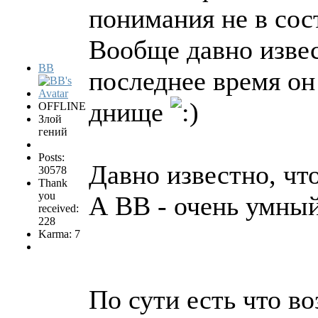
понимания не в со
Вообще давно извес
BB
последнее время он
днище
OFFLINE
Злой
гений
Posts:
Давно известно, чт
30578
Thank
you
А ВВ - очень умны
received:
228
Karma: 7
По сути есть что во