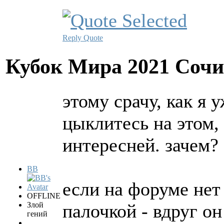
Reply
Quote
Кубок Мира 2021 Соч
этому срачу, как я 
цыклитесь на этом,
интересней. зачем?
BB
если на форуме нет 
OFFLINE
Злой
палочкой - вдруг он
гений