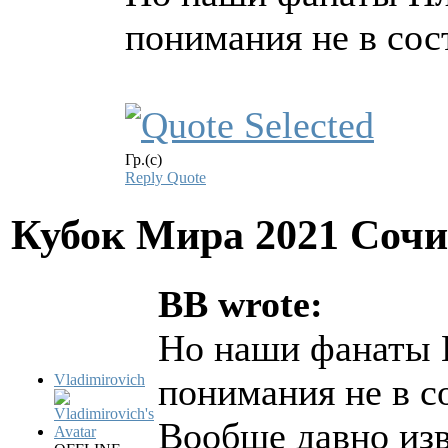
понимания не в со
Гр.(с)
Reply
Quote
Кубок Мира 2021 Соч
BB wrote:
Но наши фанаты 
Vladimirovich
понимания не в 
Вообще давно изв