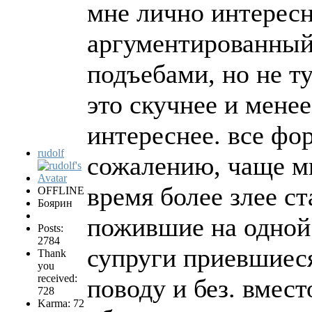
мне лично интерес
аргументированный 
подъебами, но не т
это скучнее и мене
интереснее. все фо
rudolf
сожалению, чаще ми
время более злее ст
OFFLINE
Боярин
пожившие на одной 
Posts:
2784
супруги приевшиеся
Thank
you
received:
поводу и без. вмест
728
Karma: 72