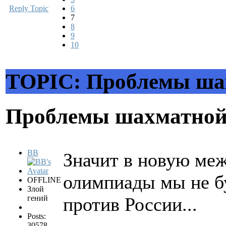
Reply Topic
6
7
8
9
10
TOPIC: Проблемы ша
Проблемы шахматной
BB
Значит в новую ме
олимпиады мы не бу
OFFLINE
Злой
гений
против России...
Posts:
30578