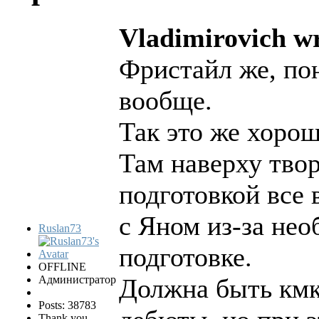
Vladimirovich wr
Фристайл же, по
вообще.
Так это же хорош
Там наверху тво
подготовкой все 
с Яном из-за нео
Ruslan73
подготовке.
OFFLINE
Администратор
Должна быть кмк 
Posts: 38783
Thank you