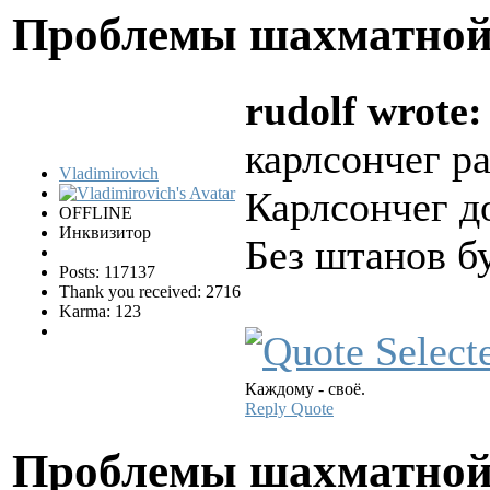
Проблемы шахматной
rudolf wrote:
карлсончег ра
Vladimirovich
Карлсончег до
OFFLINE
Инквизитор
Без штанов б
Posts: 117137
Thank you received: 2716
Karma: 123
Каждому - своё.
Reply
Quote
Проблемы шахматной