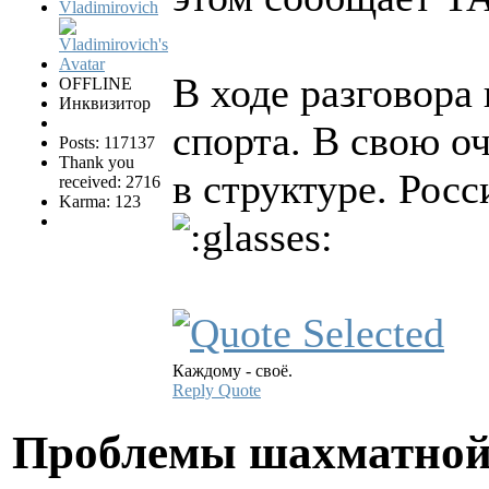
Vladimirovich
В ходе разговора
OFFLINE
Инквизитор
спорта. В свою о
Posts: 117137
Thank you
в структуре. Рос
received: 2716
Karma: 123
Каждому - своё.
Reply
Quote
Проблемы шахматной