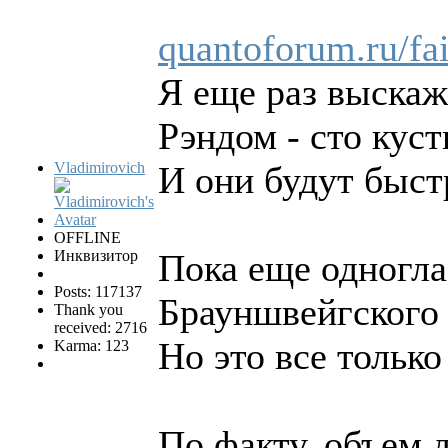
quantoforum.ru/fa
Я еще раз выскаж
Рэндом - сто куст
Vladimirovich
И они будут быст
OFFLINE
Инквизитор
Пока еще одногла
Posts: 117137
Брауншвейгского 
Thank you
received: 2716
Но это все тольк
Karma: 123
По факту, объем 