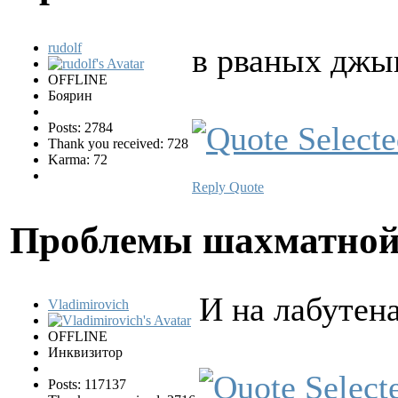
rudolf
в рваных джы
OFFLINE
Боярин
Posts: 2784
Thank you received: 728
Karma: 72
Reply
Quote
Проблемы шахматной
И на лабутена
Vladimirovich
OFFLINE
Инквизитор
Posts: 117137