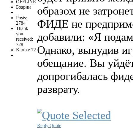
OFFLINE
Боярин
образом не затроне
Posts:
ФИДЕ не предпримет
2784
Thank
добавили: «Я подам
you
received:
728
Однако, вынудив иг
Karma: 72
обещание. Вы уйдёт
допрогибалась фиде
разврату.
Reply
Quote