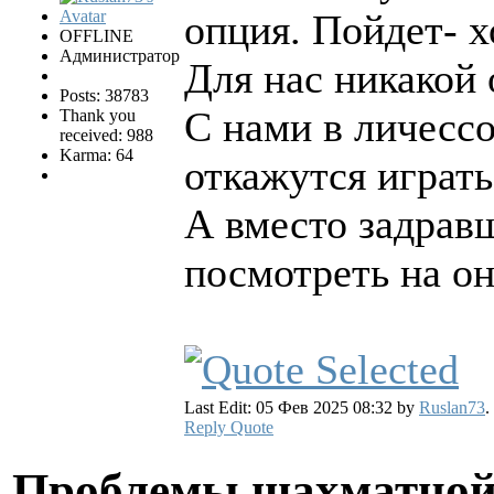
опция. Пойдет- х
OFFLINE
Администратор
Для нас никакой 
Posts: 38783
С нами в личессо
Thank you
received: 988
Karma: 64
откажутся играть
А вместо задравш
посмотреть на о
Last Edit: 05 Фев 2025 08:32 by
Ruslan73
.
Reply
Quote
Проблемы шахматной