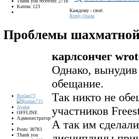
Thank you received: 2716
Karma: 123
Каждому - своё.
Reply
Quote
Проблемы шахматной
карлсончег wrot
Однако, вынудив
обещание.
Так никто не обе
Ruslan73
участников Frees
OFFLINE
Администратор
А так им сделали
Posts: 38783
дисциплины при
Thank you