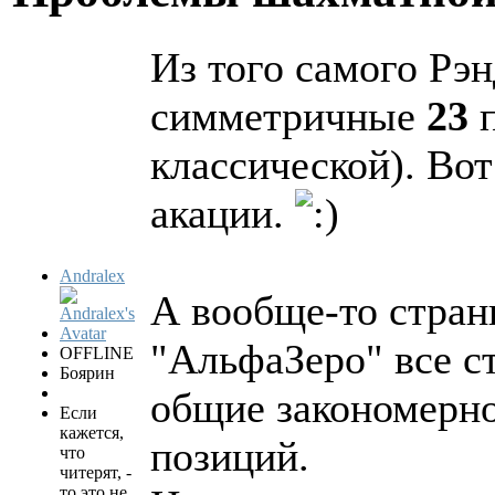
Из того самого Рэ
симметричные
23
п
классической). Во
акации.
Andralex
А вообще-то стран
"АльфаЗеро" все с
OFFLINE
Боярин
общие закономерно
Если
кажется,
позиций.
что
читерят, -
то это не