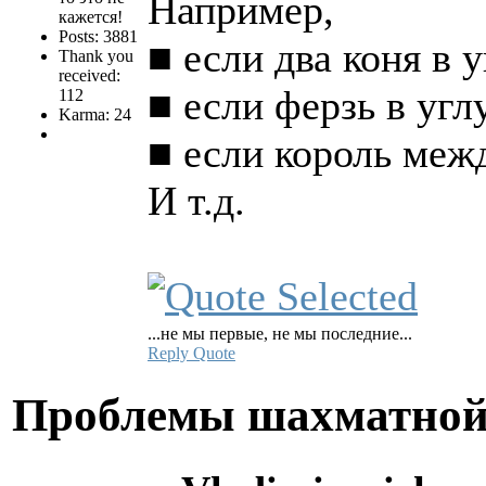
Например,
кажется!
Posts: 3881
■ если два коня в 
Thank you
received:
■ если ферзь в угл
112
Karma: 24
■ если король меж
И т.д.
...не мы первые, не мы последние...
Reply
Quote
Проблемы шахматной