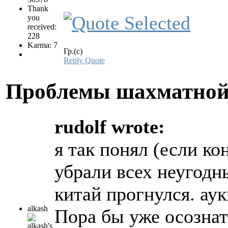
Thank
you
received:
228
Karma: 7
Гр.(с)
Reply
Quote
Проблемы шахматной
rudolf wrote:
я так понял (если к
убрали всех неугодны
китай прогнулся. ау
alkash
Пора бы уже осознат