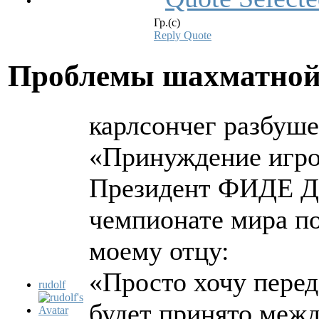
Гр.(с)
Reply
Quote
Проблемы шахматной
карлсончег разбушев
«Принуждение игро
Президент ФИДЕ Дв
чемпионате мира по
моему отцу:
«Просто хочу перед
rudolf
будет принято межд