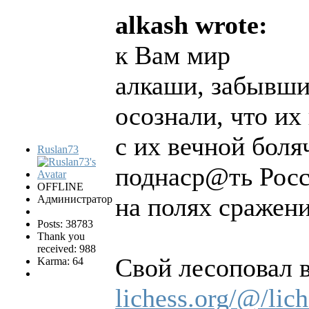
alkash wrote:
к Вам мир
алкаши, забывшие
осознали, что их
с их вечной боля
Ruslan73
поднаср@ть Росс
OFFLINE
на полях сражени
Администратор
Posts: 38783
Thank you
received: 988
Свой лесоповал в
Karma: 64
lichess.org/@/lic