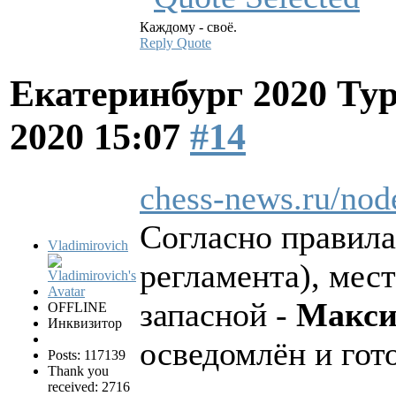
Каждому - своё.
Reply
Quote
Екатеринбург 2020 Ту
2020 15:07
#14
chess-news.ru/nod
Согласно правилам
Vladimirovich
регламента), мес
запасной -
Макси
OFFLINE
Инквизитор
осведомлён и гот
Posts: 117139
Thank you
received: 2716