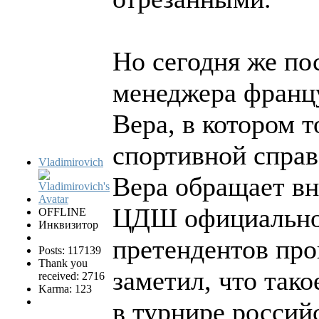
Но сегодня же по
менеджера францу
Вера, в котором т
спортивной справ
Vladimirovich
Вера обращает вн
ЦДШ официально 
OFFLINE
Инквизитор
претендентов про
Posts: 117139
Thank you
заметил, что так
received: 2716
Karma: 123
в турнире российс