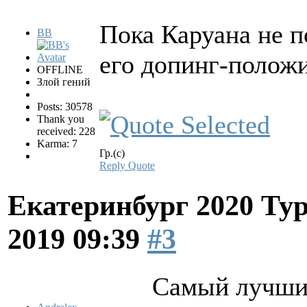
Пока Каруана не п
BB
его допинг-положи
OFFLINE
Злой гений
Posts: 30578
Thank you
received: 228
Karma: 7
Гр.(с)
Reply
Quote
Екатеринбург 2020 Ту
2019 09:39
#3
Самый лучший