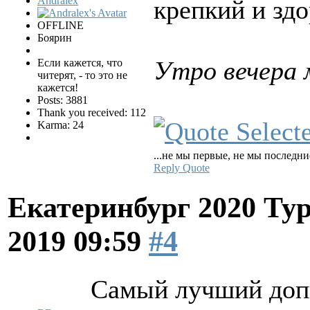
Andralex
крепкий и зд
OFFLINE
Боярин
Утро вечера 
Если кажется, что
читерят, - то это не
кажется!
Posts: 3881
Thank you received: 112
Karma: 24
...не мы первые, не мы последние
Reply
Quote
Екатеринбург 2020 Ту
2019 09:59
#4
Самый лучший допи