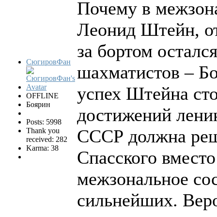
Почему в межзон
Леонид Штейн, о
за бортом осталс
СюгировФан
шахматистов – Б
успех Штейна ст
OFFLINE
Боярин
достижений лени
Posts: 5998
СССР должна реш
Thank you
received: 282
Karma: 38
Спасского вместо
межзональное сос
сильнейших. Веро