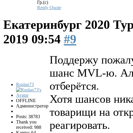
Гр.(с)
Reply
Quote
Екатеринбург 2020 Ту
2019 09:54
#9
Поддержу пожалу
шанс MVL-ю. Але
отберётся.
Ruslan73
Хотя шансов ник
OFFLINE
Администратор
товарищи на отк
Posts: 38783
реагировать.
Thank you
received: 988
Karma: 64