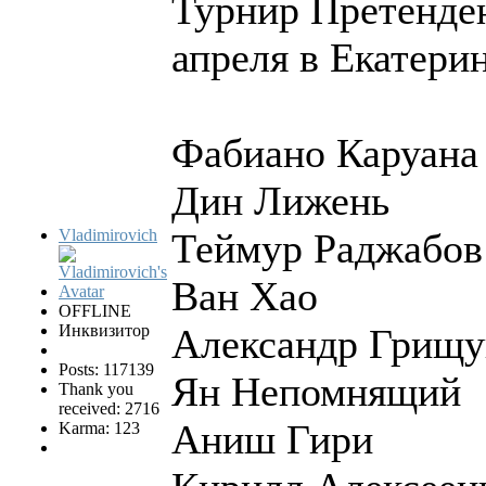
Турнир Претенден
апреля в Екатери
Фабиано Каруана
Дин Лижень
Vladimirovich
Теймур Раджабов
Ван Хао
OFFLINE
Инквизитор
Александр Грищу
Posts: 117139
Ян Непомнящий
Thank you
received: 2716
Аниш Гири
Karma: 123