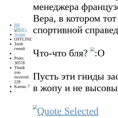
менеджера француз
Вера, в котором тот
BB
спортивной справед
OFFLINE
Злой
гений
Что-что бля?
Posts:
30578
Thank
you
Пусть эти гниды за
received:
228
в жопу и не высовы
Karma: 7