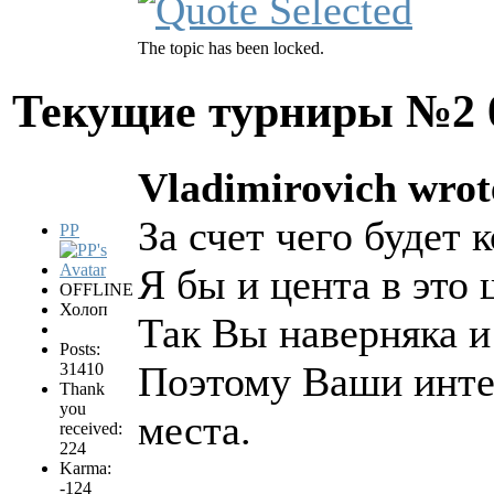
The topic has been locked.
Текущие турниры №2
Vladimirovich wrot
За счет чего будет
PP
Я бы и цента в это
OFFLINE
Холоп
Так Вы наверняка и
Posts:
Поэтому Ваши инте
31410
Thank
you
места.
received:
224
Karma:
-124