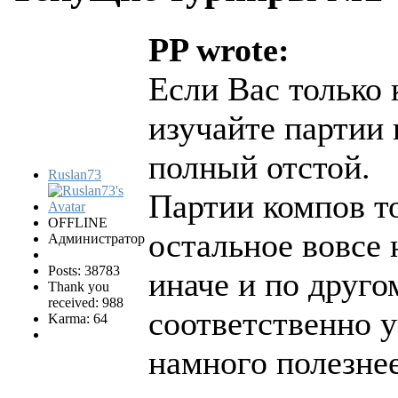
PP wrote:
Если Вас только 
изучайте партии 
полный отстой.
Ruslan73
Партии компов то
OFFLINE
остальное вовсе 
Администратор
Posts: 38783
иначе и по друго
Thank you
received: 988
соответственно 
Karma: 64
намного полезнее