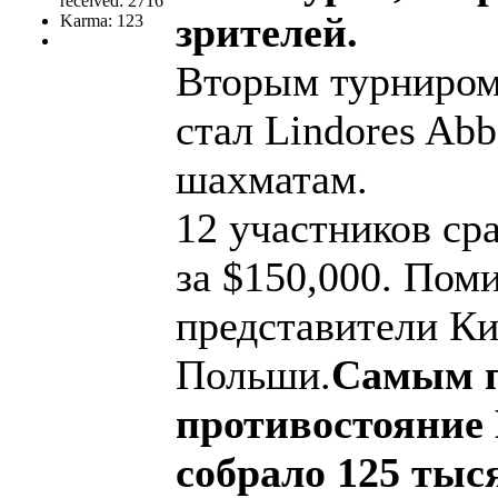
received: 2716
зрителей.
Karma: 123
Вторым турниром 
стал Lindores Ab
шахматам.
12 участников ср
за $150,000. Пом
представители К
Польши.
Самым п
противостояние
собрало 125 тыс