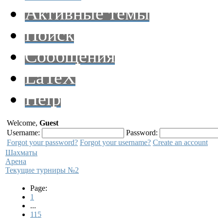
Активные темы
Поиск
Сообщения
LaTeX
Help
Welcome,
Guest
Username:
Password:
Forgot your password?
Forgot your username?
Create an account
Шахматы
Арена
Текущие турниры №2
Page:
1
...
115