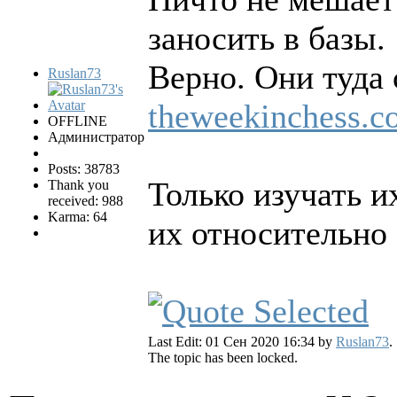
заносить в базы.
Верно. Они туда 
Ruslan73
theweekinchess.c
OFFLINE
Администратор
Posts: 38783
Только изучать и
Thank you
received: 988
Karma: 64
их относительно 
Last Edit: 01 Сен 2020 16:34 by
Ruslan73
.
The topic has been locked.