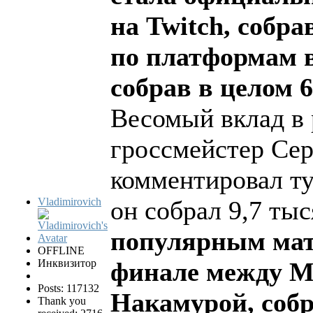
на Twitch, собра
по платформам в
собрав в целом 
Весомый вклад в 
гроссмейстер Се
комментировал ту
Vladimirovich
он собрал 9,7 тыс
популярным матч
OFFLINE
Инквизитор
финале между М
Posts: 117132
Накамурой, собр
Thank you