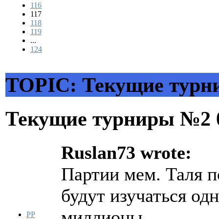
116
117
118
119
...
124
TOPIC: Текущие тур
Текущие турниры №2
Ruslan73 wrote:
Партии мем. Таля п
будут изучаться од
миллионы.
PP