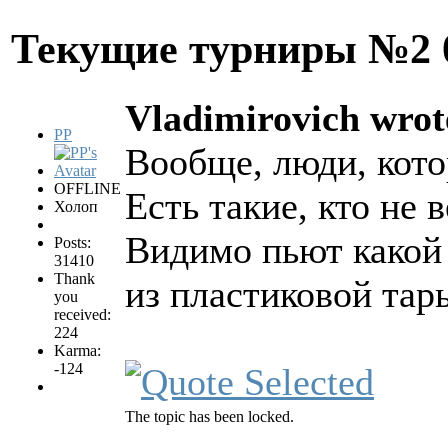
Текущие турниры №2
Vladimirovich wrot
PP
Вообще, люди, кот
OFFLINE
Есть такие, кто не 
Холоп
Видимо пьют какой
Posts:
31410
Thank
из пластиковой тар
you
received:
224
Karma:
-124
The topic has been locked.