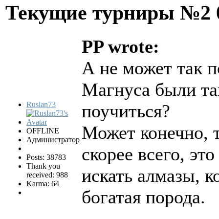
Текущие турниры №2
PP wrote:
А не может так п
Магнуса были та
Ruslan73
поучиться?
Может конечно, т
OFFLINE
Администратор
скорее всего, эт
Posts: 38783
Thank you
искать алмазы, к
received: 988
Karma: 64
богатая порода.