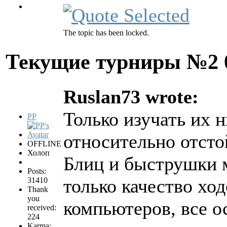
The topic has been locked.
Текущие турниры №2
Ruslan73 wrote:
Только изучать их н
PP
относительно отсто
OFFLINE
Холоп
Блиц и быструшки м
Posts:
только качество ход
31410
Thank
you
компьютеров, все о
received:
224
Karma: