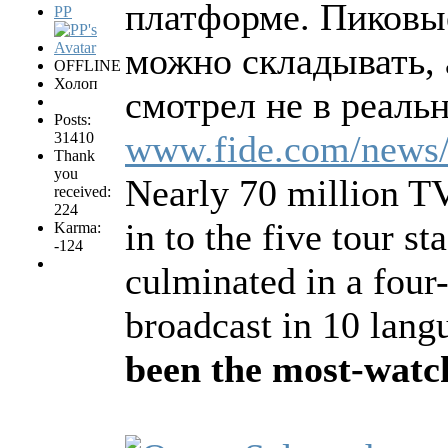
платформе. Пиковы
PP
можно складывать, а
OFFLINE
Холоп
смотрел не в реальн
Posts:
www.fide.com/news
31410
Thank
you
Nearly 70 million T
received:
224
in to the five tour st
Karma:
-124
culminated in a four-
broadcast in 10 lan
been the most-wat