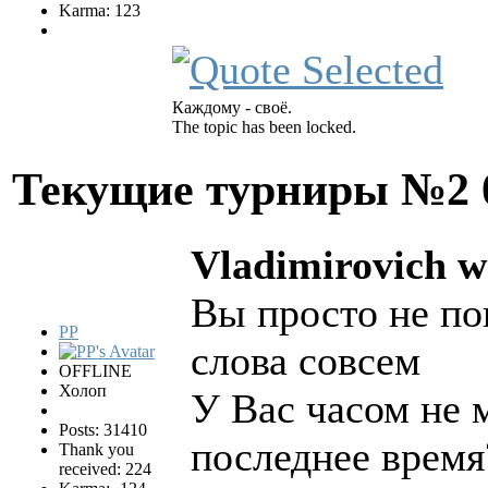
Karma: 123
Каждому - своё.
The topic has been locked.
Текущие турниры №2
Vladimirovich w
Вы просто не по
PP
слова совсем
OFFLINE
Холоп
У Вас часом не 
Posts: 31410
последнее время
Thank you
received: 224