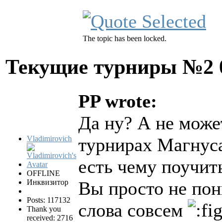
The topic has been locked.
Текущие турниры №2
PP wrote:
Да ну? А не может
Vladimirovich
турнирах Магнуса
есть чему поучит
OFFLINE
Инквизитор
Вы просто не пон
Posts: 117132
слова совсем
Thank you
received: 2716