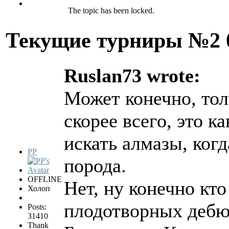
The topic has been locked.
Текущие турниры №2
Ruslan73 wrote:
Может конечно, тол
скорее всего, это к
искать алмазы, когд
PP
порода.
OFFLINE
Нет, ну конечно кт
Холоп
плодотворных дебю
Posts:
31410
Thank