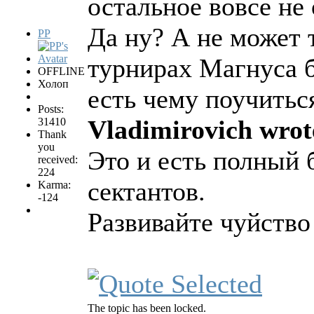
остальное вовсе не
Да ну? А не может т
PP
турнирах Магнуса б
OFFLINE
Холоп
есть чему поучитьс
Posts:
Vladimirovich wrot
31410
Thank
you
Это и есть полный 
received:
224
сектантов.
Karma:
-124
Развивайте чуйств
The topic has been locked.