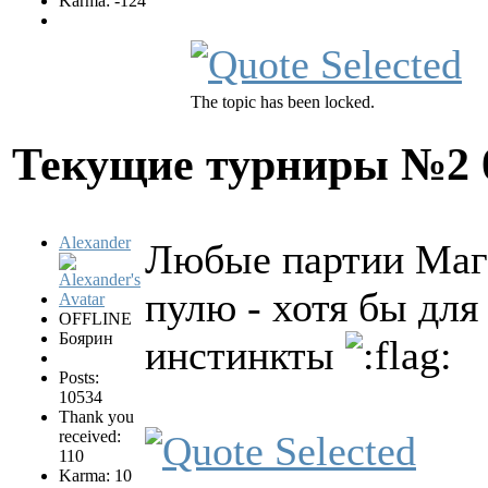
Karma: -124
The topic has been locked.
Текущие турниры №2
Alexander
Любые партии Магн
пулю - хотя бы для
OFFLINE
Боярин
инстинкты
Posts:
10534
Thank you
received:
110
Karma: 10