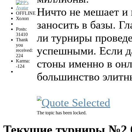
Ничто не мешает и 
OFFLINE
Холоп
заносить в базы. Г
Posts:
ли турниры провед
31410
Thank
you
успешными. Если да
received:
224
стоны именно в онл
Karma:
-124
большинство элитн
The topic has been locked.
Текущие турниры №2