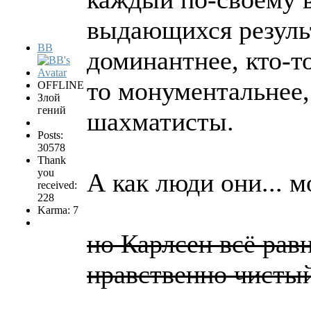
выдающихся результ
BB
доминантнее, кто-т
то монументальнее,
OFFLINE
Злой
гений
шахматисты.
Posts:
30578
Thank
you
А как люди они... м
received:
228
Karma: 7
но Карлсен всё рав
нравственно чисты