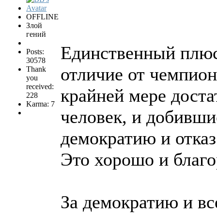
OFFLINE
Злой
гений
Единственный плюс 
Posts:
30578
отличие от чемпио
Thank
you
received:
крайней мере дост
228
Karma: 7
человек, и добивши
демократию и отказ
Это хорошо и благо
За демократию и вс