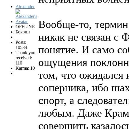
Alexander
Вообще-то, термин
OFFLINE
Боярин
никак не связан с 
Posts:
понятие. И само с
10534
Thank you
received:
ощущения поклонни
110
Karma: 10
том, что ожидался
соперника, ибо ша
спорт, а следовате
любым. Даже Крам
совершить казалос