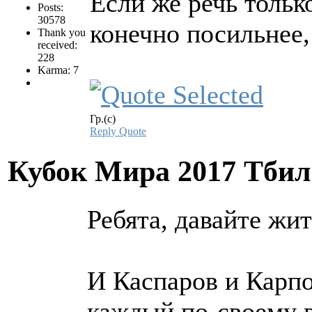
Если же речь тольк
Posts:
30578
конечно посильнее, 
Thank you
received:
228
Karma: 7
Гр.(с)
Reply
Quote
Кубок Мира 2017 Тби
Ребята, давайте жи
И Каспаров и Карпо
каждый по-своему 