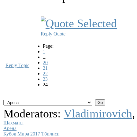
Reply
Quote
Page:
1
...
20
Reply Topic
21
22
23
24
Moderators:
Vladimirovich
Шахматы
Арена
Кубок Мира 2017 Тбилиси