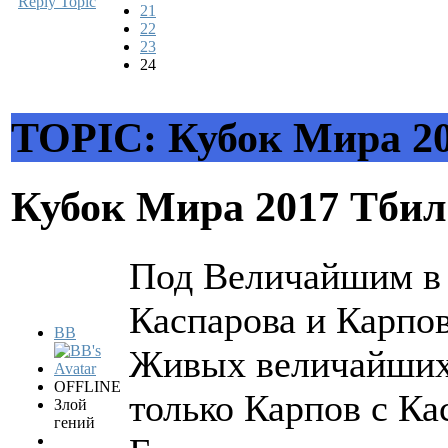
Reply Topic
21
22
23
24
TOPIC: Кубок Мира 2
Кубок Мира 2017 Тби
Под Величайшим в 
Каспарова и Карпов
BB
Живых величайших 
OFFLINE
только Карпов с К
Злой
гений