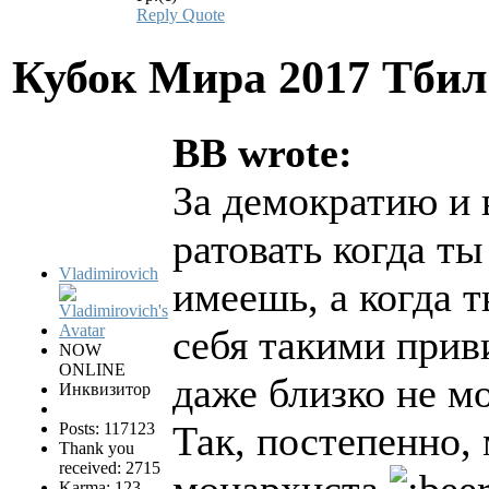
Reply
Quote
Кубок Мира 2017 Тби
BB wrote:
За демократию и 
ратовать когда ты
Vladimirovich
имеешь, а когда 
себя такими прив
NOW
ONLINE
даже близко не м
Инквизитор
Так, постепенно,
Posts: 117123
Thank you
received: 2715
Karma: 123