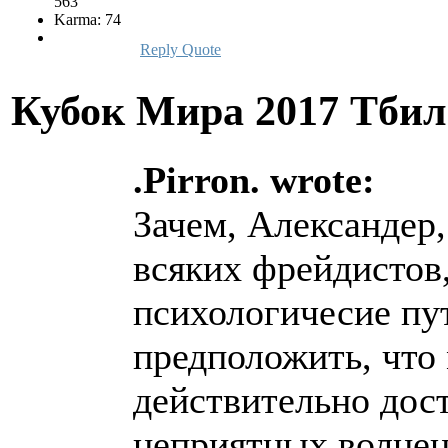
563
Karma: 74
Reply
Quote
Кубок Мира 2017 Тби
.Pirron. wrote:
Зачем, Александер
всяких фрейдистов,
психологичесие пу
предположить, что
действительно дос
неприятных волнен