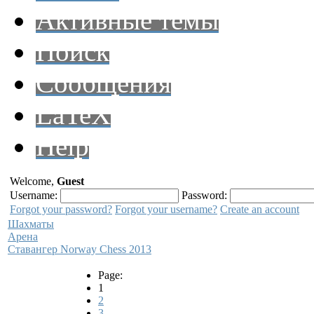
Активные темы
Поиск
Сообщения
LaTeX
Help
Welcome,
Guest
Username:
Password:
Forgot your password?
Forgot your username?
Create an account
Шахматы
Арена
Ставангер Norway Chess 2013
Page:
1
2
3