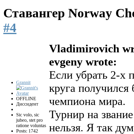
Ставангер Norway Ch
#4
Vladimirovich wr
evgeny wrote:
Если убрать 2-х 
Grannit
круга получился 
чемпиона мира.
OFFLINE
Диссидент
Турнир на звани
Sic volo, sic
jubeo, stet pro
нельзя. Я так ду
ratione voluntas
Posts: 1742