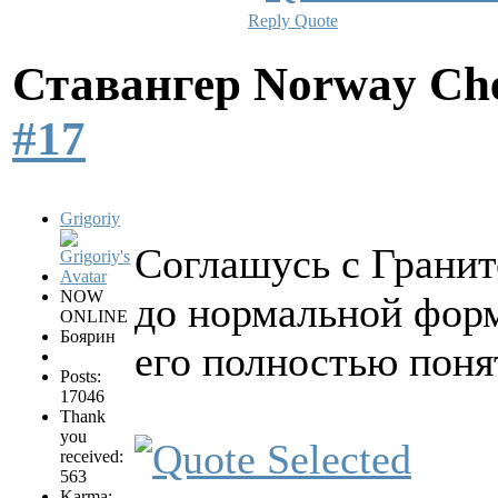
Reply
Quote
Ставангер Norway Ch
#17
Grigoriy
Соглашусь с Гранит
NOW
до нормальной форм
ONLINE
Боярин
его полностью пон
Posts:
17046
Thank
you
received:
563
Karma: