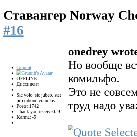
Ставангер Norway Ch
#16
onedrey wrot
Но вообще вст
Grannit
комильфо.
OFFLINE
Диссидент
Это не совсем
Sic volo, sic jubeo, stet
pro ratione voluntas
труд надо ув
Posts: 1742
Thank you received: 9
Karma: -5