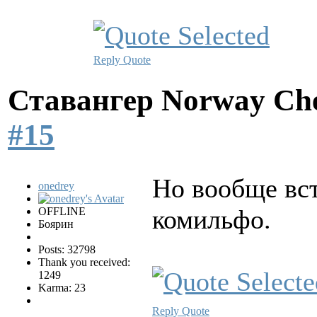
Reply
Quote
Ставангер Norway Ch
#15
Но вообще вст
onedrey
комильфо.
OFFLINE
Боярин
Posts: 32798
Thank you received:
1249
Karma: 23
Reply
Quote