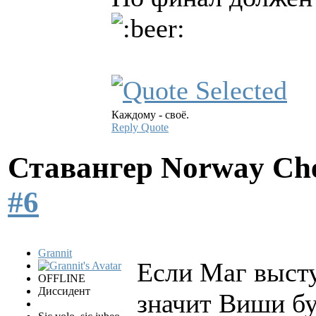
Каждому - своё.
Reply
Quote
Ставангер Norway Ch
#6
Grannit
Если Маг высту
OFFLINE
Диссидент
значит Виши бу