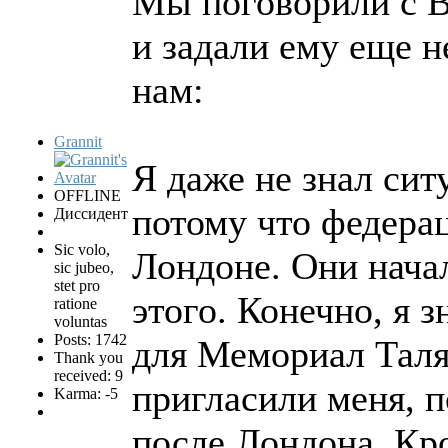
Мы поговорили с 
и задали ему еще н
нам:
Grannit
Я даже не знал сит
OFFLINE
потому что федерац
Диссидент
Sic volo,
Лондоне. Они начал
sic jubeo,
stet pro
этого. Конечно, я 
ratione
voluntas
Posts: 1742
для Мемориал Таля 
Thank you
received: 9
пригласили меня, 
Karma: -5
после Лондона. Кро