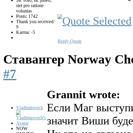
Sic volo, sic jubeo,
stet pro ratione
voluntas
Posts: 1742
Thank you received:
9
Karma: -5
Reply
Quote
Ставангер Norway Ch
#7
Grannit wrote:
Если Маг выступи
Vladimirovich
значит Виши буде
NOW