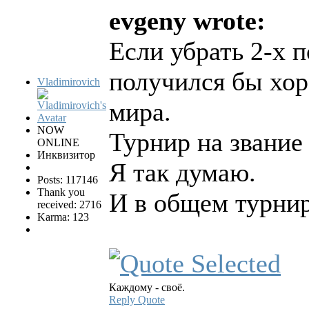
evgeny wrote:
Если убрать 2-х п
получился бы хор
Vladimirovich
мира.
NOW
Турнир на звание
ONLINE
Инквизитор
Я так думаю.
Posts: 117146
Thank you
И в общем турнир
received: 2716
Karma: 123
Каждому - своё.
Reply
Quote