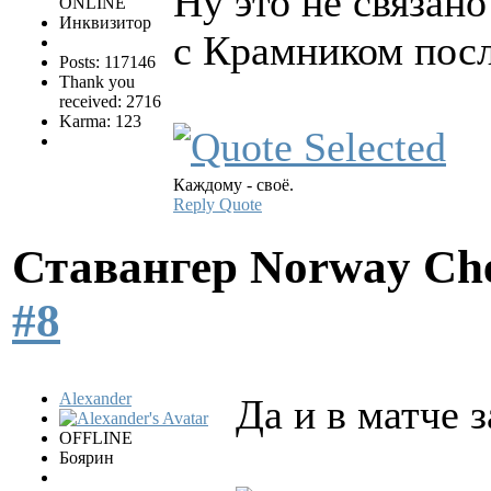
Ну это не связан
ONLINE
Инквизитор
с Крамником посл
Posts: 117146
Thank you
received: 2716
Karma: 123
Каждому - своё.
Reply
Quote
Ставангер Norway Ch
#8
Alexander
Да и в матче 
OFFLINE
Боярин