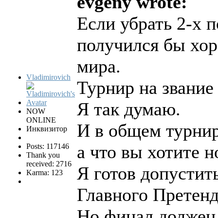
evgeny wrote:
Если убрать 2-х п
получился бы хор
мира.
Vladimirovich
Турнир на звание
Я так думаю.
NOW
ONLINE
И в общем турнир
Инквизитор
а что вы хотите н
Posts: 117146
Thank you
received: 2716
Я готов допустит
Karma: 123
Главного Претен
Но финал должен