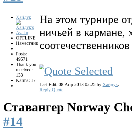
На этом турнире от
Хайдук
ничьей в кармане, 
OFFLINE
соотечественнико
Наместник
Posts:
49571
Thank you
received:
133
Karma: 17
Last Edit: 08 Апр 2013 02:25 by
Хайдук
.
Reply
Quote
Ставангер Norway Ch
#14