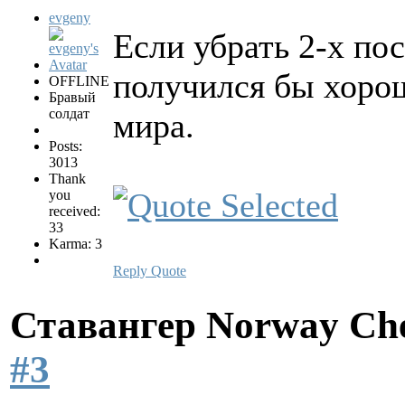
evgeny
Если убрать 2-х пос
получился бы хоро
OFFLINE
Бравый
солдат
мира.
Posts:
3013
Thank
you
received:
33
Karma: 3
Reply
Quote
Ставангер Norway Ch
#3