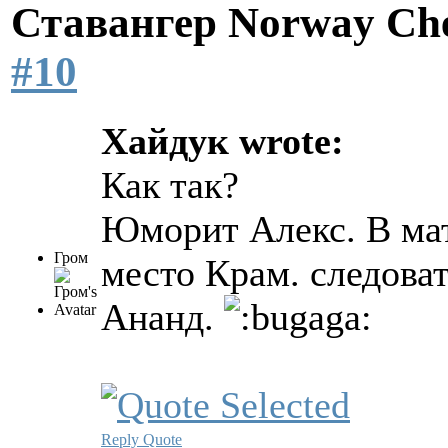
Ставангер Norway Ch
#10
Хайдук wrote:
Как так?
Юморит Алекс. В мат
Гром
место Крам. следова
Ананд.
Reply
Quote