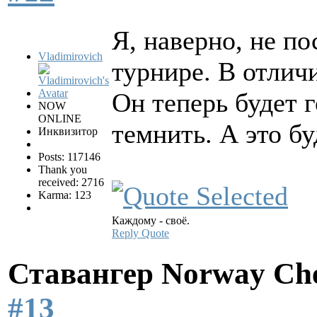
Я, наверно, не п
Vladimirovich
турнире. В отлич
Он теперь будет 
NOW
ONLINE
темнить. А это бу
Инквизитор
Posts: 117146
Thank you
received: 2716
Karma: 123
Каждому - своё.
Reply
Quote
Ставангер Norway Ch
#13