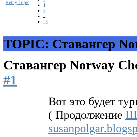
Reply Topic
4
5
...
13
TOPIC: Ставангер Nor
Ставангер Norway Ch
#1
Вот это будет тур
( Продолжение
Ш
susanpolgar.blogs