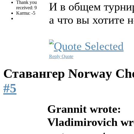
Thank you
И в общем турнир
received: 9
Karma: -5
а что вы хотите 
Reply
Quote
Ставангер Norway Ch
#5
Grannit wrote:
Vladimirovich wr