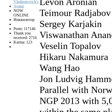
Levon Aronian
Teimour Radjabov
NOW
ONLINE
Инквизитор
Sergey Karjakin
Posts: 117146
Viswanathan Anan
Thank you
received: 2716
Karma: 123
Veselin Topalov
Hikaru Nakamura
Wang Hao
Jon Ludvig Hamm
Parallel with Nor
NGP 2013 with 5,0
within the same pl