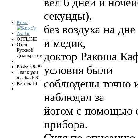
вел 6 дней и ночей
секунды),
Крыс
без воздуха на дне
OFFLINE
и медик,
Отец
Русской
доктор Ракоша Каф
Демократии
условия были
Posts: 33839
Thank you
received: 61
соблюдены точно и
Karma: 14
наблюдал за
йогом с помощью 
прибора.
Судя по описанию,