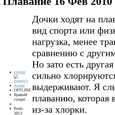
Плавание
16 Фев 2010
Дочки ходят на пла
вид спорта или физ
нагрузка, менее тр
сравнению с другим
Но зато есть друга
evgeny
сильно хлорируются
выдерживают. Я сл
OFFLINE
Бравый
плаванию, которая 
солдат
из-за хлорки.
Posts:
3013