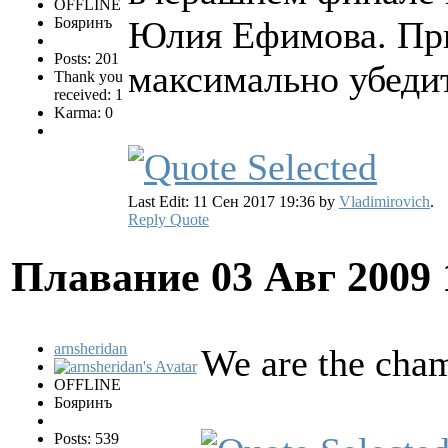
OFFLINE
Бояринъ
Юлия Ефимова. При
Posts: 201
максимально убеди
Thank you
received: 1
Karma: 0
Last Edit: 11 Сен 2017 19:36 by
Vladimirovich
.
Reply
Quote
Плавание
03 Авг 2009
arnsheridan
We are the cha
OFFLINE
Бояринъ
Posts: 539