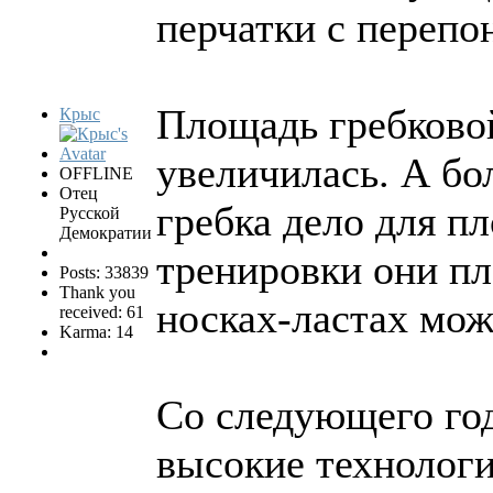
перчатки с перепо
Площадь гребково
Крыс
увеличилась. А б
OFFLINE
Отец
гребка дело для п
Русской
Демократии
тренировки они пл
Posts: 33839
Thank you
носках-ластах мож
received: 61
Karma: 14
Со следующего год
высокие технологи