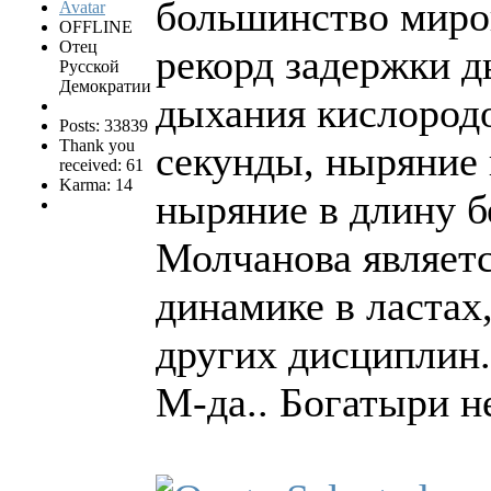
большинство миров
OFFLINE
Отец
рекорд задержки д
Русской
Демократии
дыхания кислородо
Posts: 33839
Thank you
секунды, ныряние в
received: 61
Karma: 14
ныряние в длину бе
Молчанова являетс
динамике в ластах
других дисциплин.
М-да.. Богатыри н