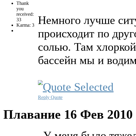
Thank
you
received:
Немного лучше ситу
33
Karma: 3
происходит по друг
солью. Там хлоркой
бассейн мы и водим
Reply
Quote
Плавание
16 Фев 2010
У меня было тяжел