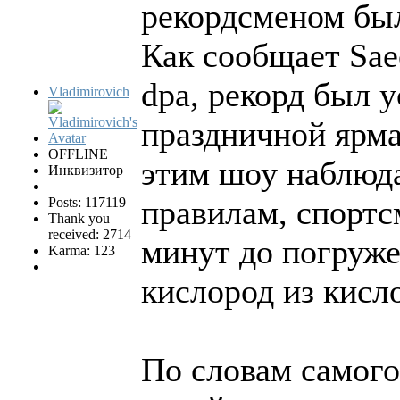
рекордсменом был
Как сообщает Saec
dpa, рекорд был у
Vladimirovich
праздничной ярма
OFFLINE
этим шоу наблюд
Инквизитор
правилам, спортс
Posts: 117119
Thank you
received: 2714
минут до погруж
Karma: 123
кислород из кисл
По словам самого