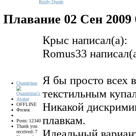
Reply
Quote
Плавание
02 Сен 2009
Крыс написал(а):
Romus33 написал(а
Я бы просто всех 
Quantrinas
текстильным купа
Никакой дискрими
OFFLINE
Физик
плавкам.
Posts: 12340
Thank you
Идеальный вариант
received: 7