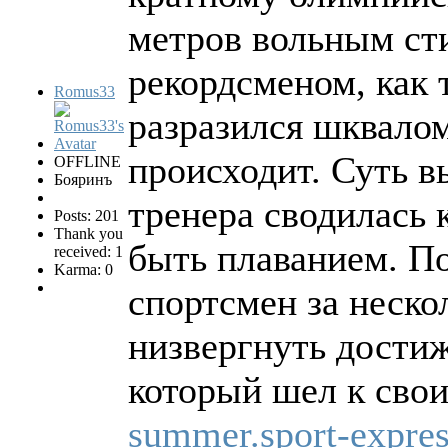
метров вольным ст
рекордсменом, как 
Romus33
разразился шквалом
происходит. Суть 
OFFLINE
Бояринъ
тренера сводилась 
Posts: 201
Thank you
быть плаванием. По
received: 1
Karma: 0
спортсмен за неско
низвергнуть достиж
который шел к свои
summer.sport-expres