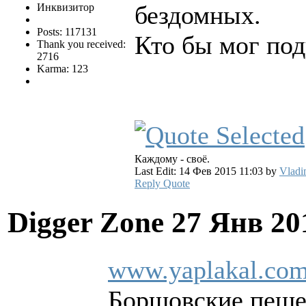
бездомных.
Инквизитор
Posts: 117131
Кто бы мог под
Thank you received:
2716
Karma: 123
Каждому - своё.
Last Edit: 14 Фев 2015 11:03 by
Vladi
Reply
Quote
Digger Zone
27 Янв 20
www.yaplakal.com
Борщовские пещер