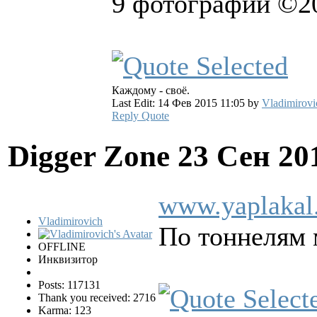
9 фотографий ©2
Каждому - своё.
Last Edit: 14 Фев 2015 11:05 by
Vladimirovi
Reply
Quote
Digger Zone
23 Сен 20
www.yaplakal
Vladimirovich
По тоннелям 
OFFLINE
Инквизитор
Posts: 117131
Thank you received: 2716
Karma: 123