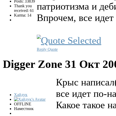
Posts: 33839
патриотизма и деби
Thank you
received: 61
Впрочем, все идет
Karma: 14
Reply
Quote
Digger Zone
31 Окт 20
Крыс написал(
все идет по-н
Хайдук
Какое такое н
OFFLINE
Наместник