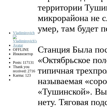
территории Тушин
микрорайона не с
умер, там будет 
Vladimirovich
Станция Была пос
OFFLINE
Инквизитор
«Октябрьское пол
Posts: 117131
Thank you
типичная трехпро
received: 2716
Karma: 123
называемая «соро
«Тушинской». Вы
нету. Тяговая по