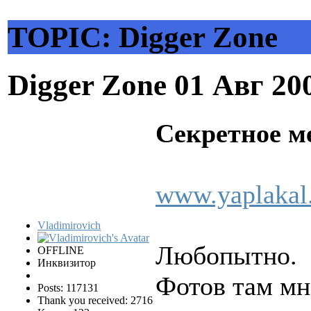
TOPIC: Digger Zone
Digger Zone
01 Авг 20
Секретное м
www.yaplakal
Vladimirovich
Любопытно.
OFFLINE
Инквизитор
Фотов там мн
Posts: 117131
Thank you received: 2716