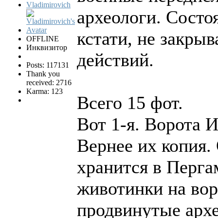
Vladimirovich
археологи. Состоя
кстати, не закры
OFFLINE
Инквизитор
действий.
Posts: 117131
Thank you
received: 2716
Karma: 123
Всего 15 фот.
Вот 1-я. Ворота 
Вернее их копия. 
хранится в Перга
животинки на во
продвинутые арх