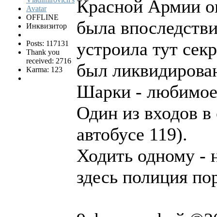
Красной Армии он
OFFLINE
была впоследстви
Инквизитор
устроила тут сек
Posts: 117131
Thank you
received: 2716
был ликвидирован
Karma: 123
Шарки - любимое 
Один из входов в
автобусе 119).
Ходить одному - 
здесь полиция по