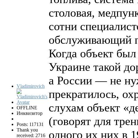
столовая, медпун
сотни специалист
обслуживающий п
Когда объект был
Украине такой до
а России — не ну
Vladimirovich
прекратилось, ох
слухам объект «
OFFLINE
Инквизитор
(говорят для тре
Posts: 117131
Thank you
одного их них в 
received: 2716