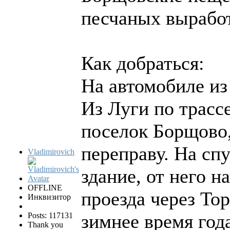
песчаных вырабо
Как добраться:
На автомобиле из
Из Луги по трасс
поселок Борщово,
переправу. На сп
Vladimirovich
здание, от него н
OFFLINE
проезда через То
Инквизитор
зимнее время год
Posts: 117131
Thank you