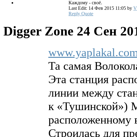
Каждому - своё.
Last Edit: 14 Фев 2015 11:05 by
V
Reply
Quote
Digger Zone
24 Сен 20
www.yaplakal.com
Та самая Волокола
Эта станция расп
линии между ста
к «Тушинской») М
расположенному 
Строилась для пр