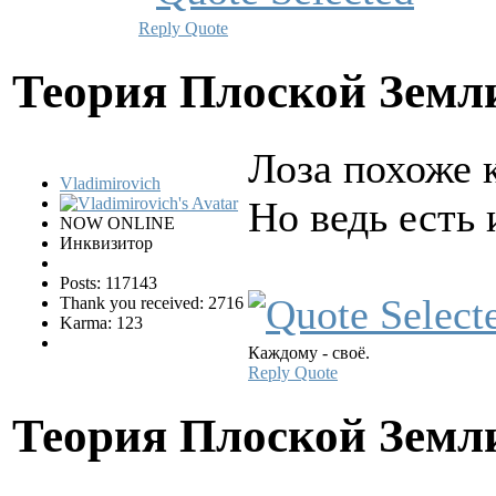
Reply
Quote
Теория Плоской Зем
Лоза похоже 
Vladimirovich
Но ведь есть
NOW ONLINE
Инквизитор
Posts: 117143
Thank you received: 2716
Karma: 123
Каждому - своё.
Reply
Quote
Теория Плоской Зем