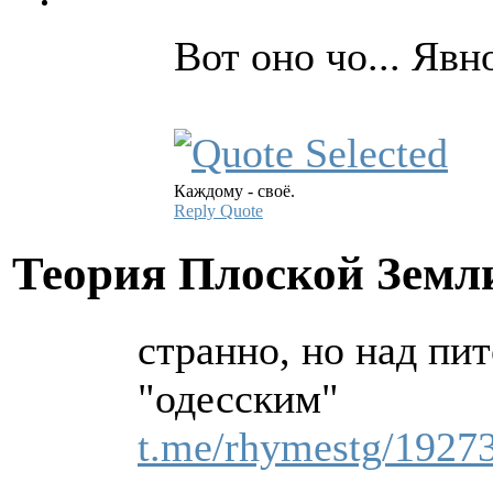
Вот оно чо... Явн
Каждому - своё.
Reply
Quote
Теория Плоской Зем
странно, но над пи
"одесским"
t.me/rhymestg/1927