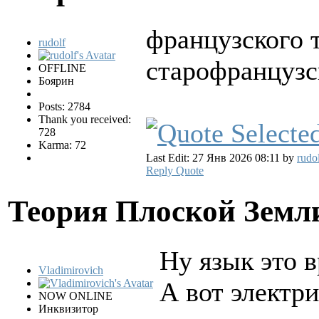
французского т
rudolf
старофранцузс
OFFLINE
Боярин
Posts: 2784
Thank you received:
728
Karma: 72
Last Edit: 27 Янв 2026 08:11 by
rudo
Reply
Quote
Теория Плоской Зем
Ну язык это в
Vladimirovich
А вот электр
NOW ONLINE
Инквизитор