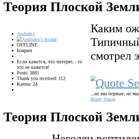
Теория Плоской Зем
Каким ож
Andralex
Типичны
OFFLINE
Боярин
смотрел э
Если кажется, что читерят, - то
это не кажется!
Posts: 3881
Thank you received: 112
Karma: 24
...не мы первые, не мы
Reply
Quote
Теория Плоской Зем
Негодяи рептило