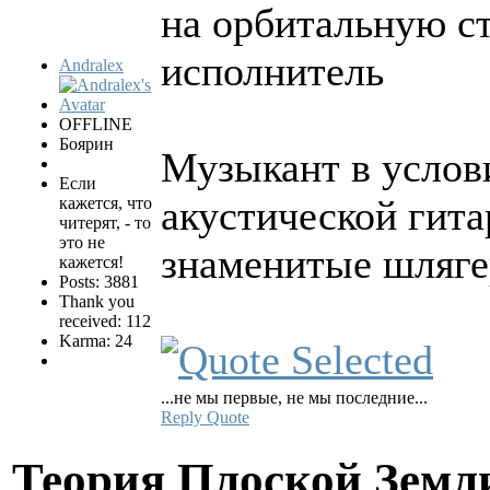
на орбитальную с
исполнитель
Andralex
OFFLINE
Боярин
Музыкант в услов
Если
акустической гита
кажется, что
читерят, - то
это не
знаменитые шлягер
кажется!
Posts: 3881
Thank you
received: 112
Karma: 24
...не мы первые, не мы последние...
Reply
Quote
Теория Плоской Зем