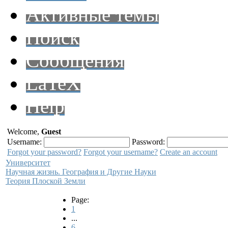
Активные темы
Поиск
Сообщения
LaTeX
Help
Welcome,
Guest
Username:
Password:
Forgot your password?
Forgot your username?
Create an account
Университет
Научная жизнь. География и Другие Науки
Теория Плоской Земли
Page:
1
...
6