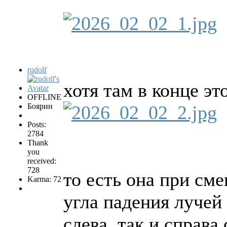
rudolf
хотя там в конце эт
OFFLINE
Боярин
Posts:
2784
Thank
you
received:
728
то есть она при см
Karma: 72
угла падения лучей
слева, так и справа