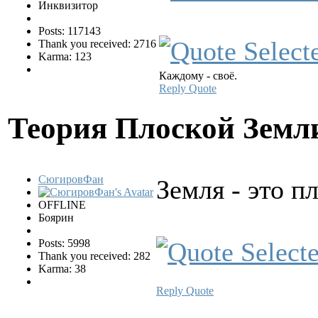
Инквизитор
Posts: 117143
Thank you received: 2716
Karma: 123
Каждому - своё.
Reply
Quote
Теория Плоской Зем
СюгировФан
Земля - это п
OFFLINE
Боярин
Posts: 5998
Thank you received: 282
Karma: 38
Reply
Quote