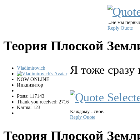
...не мы первы
Reply
Quote
Теория Плоской Зем
Я тоже сразу
Vladimirovich
NOW ONLINE
Инквизитор
Posts: 117143
Thank you received: 2716
Karma: 123
Каждому - своё.
Reply
Quote
Теория Плоской Зем