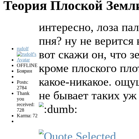
Теория Плоской Зем
интересно, лоза па
пня? ну не верится 
rudolf
вот скажи он, что з
кроме плоского пло
OFFLINE
Боярин
какое-никакое. ощущ
Posts:
2784
не бывает таких у
Thank
you
received:
728
Karma: 72