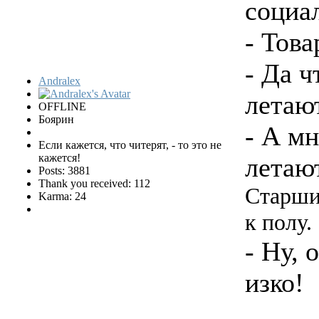
социа
- Тов
- Да ч
Andralex
летаю
OFFLINE
Боярин
- А м
Если кажется, что читерят, - то это не
кажется!
летаю
Posts: 3881
Thank you received: 112
Старшин
Karma: 24
к полу.
- Ну, 
изко!