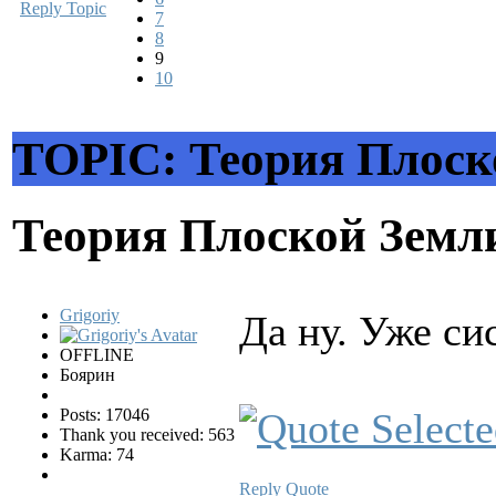
Reply Topic
7
8
9
10
TOPIC: Теория Плоск
Теория Плоской Зем
Grigoriy
Да ну. Уже си
OFFLINE
Боярин
Posts: 17046
Thank you received: 563
Karma: 74
Reply
Quote