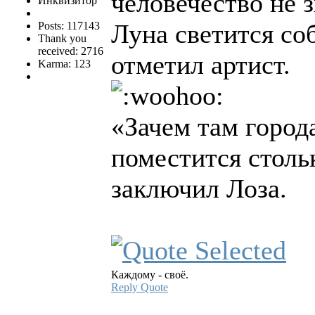
человечество не з
Инквизитор
Луна светится со
Posts: 117143
Thank you
received: 2716
отметил артист.
Karma: 123
«Зачем там города
поместится столь
заключил Лоза.
Каждому - своё.
Reply
Quote