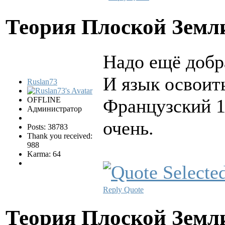
Теория Плоской Зем
Надо ещё добра
И язык освоит
Ruslan73
OFFLINE
Французский 1
Администратор
очень.
Posts: 38783
Thank you received:
988
Karma: 64
Reply
Quote
Теория Плоской Зем