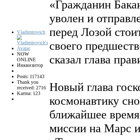
«Гражданин Бака
уволен и отправл
перед Лозой стои
Vladimirovich
своего предшеств
NOW
сказал глава прав
ONLINE
Инквизитор
Posts: 117143
Thank you
Новый глава госк
received: 2716
Karma: 123
космонавтику сно
ближайшее время 
миссии на Марс и