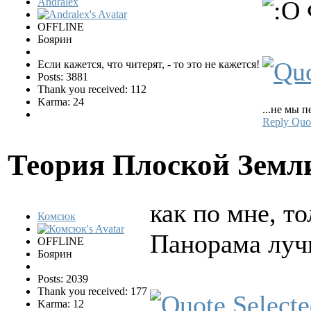
Andralex
OFFLINE
Боярин
Если кажется, что читерят, - то это не кажется!
Posts: 3881
Thank you received: 112
Karma: 24
...не мы п
Reply
Quo
Теория Плоской Зем
как по мне, то
Комсюк
Панорама луч
OFFLINE
Боярин
Posts: 2039
Thank you received: 177
Karma: 12