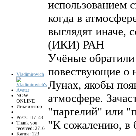
использованием с
когда в атмосфере
выглядят иначе, 
(ИКИ) РАН
Учёные обратили
повествующие о н
Vladimirovich
Лунах, якобы поя
атмосфере. Зачас
NOW
ONLINE
Инквизитор
"паргелий" или "
Posts: 117143
"К сожалению, в 
Thank you
received: 2716
Karma: 123