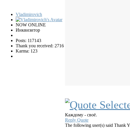
Vladimirovich
NOW ONLINE
Инквизитор
Posts: 117143
Thank you received: 2716
Karma: 123
Каждому - своё.
Reply
Quote
The following user(s) said Thank 