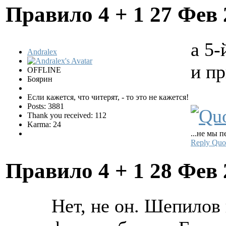
Правило 4 + 1
27 Фев 
а 5-
Andralex
и п
OFFLINE
Боярин
Если кажется, что читерят, - то это не кажется!
Posts: 3881
Thank you received: 112
Karma: 24
...не мы п
Reply
Quo
Правило 4 + 1
28 Фев 
Нет, не он. Шепилов 