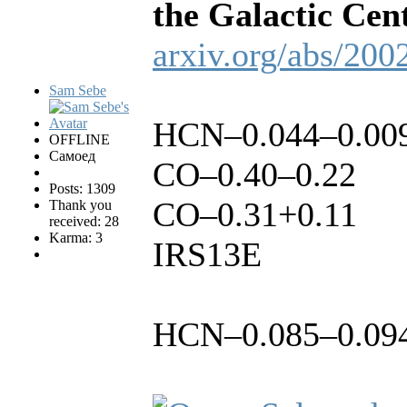
the Galactic Cen
arxiv.org/abs/200
Sam Sebe
HCN–0.044–0.00
OFFLINE
Самоед
CO–0.40–0.22
Posts: 1309
CO–0.31+0.11
Thank you
received: 28
Karma: 3
IRS13E
HCN–0.085–0.09