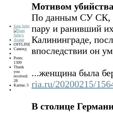
Мотивом убийства
По данным СУ СК, 
пару и ранивший их
Sam Sebe
Калининграде, посл
OFFLINE
впоследствии он ум
Самоед
Posts:
1309
Thank
...женщина была бе
you
received:
28
ria.ru/20200215/15
Karma: 3
В столице Германи