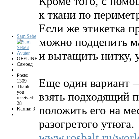
Кроме того, с помо
к ткани по периметр
Если же этикетка п
Sam Sebe
можно подцепить м
и вытащить нитку,
OFFLINE
Самоед
Posts:
Еще один вариант —
1309
Thank
you
взять подходящий п
received:
28
положить его на ме
Karma: 3
разогретого утюга.
www.rosbalt.ru/worl