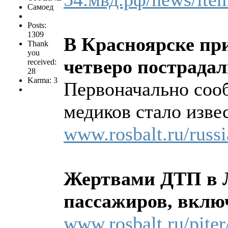
Самоед
Posts:
1309
В Красноярске при
Thank
you
четверо пострада
received:
28
Karma: 3
Первоначально сооб
медиков стало изве
www.rosbalt.ru/russ
Жертвами ДТП в Л
пассажиров, включ
www.rosbalt.ru/pite