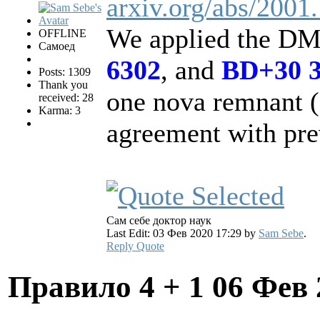
arxiv.org/abs/2001
We applied the DM
OFFLINE
Самоед
6302
, and
BD+30 
Posts: 1309
Thank you
one nova remnant (
received: 28
Karma: 3
agreement with pre
Сам себе доктор наук
Last Edit: 03 Фев 2020 17:29 by
Sam Sebe
.
Reply
Quote
Правило 4 + 1
06 Фев 