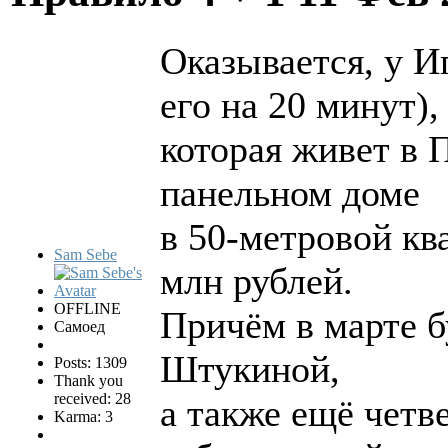
Оказывается, у И
его на 20 минут),
которая живет в 
панельном доме
в 50-метровой кв
Sam Sebe
млн рублей.
OFFLINE
Причём в марте б
Самоед
Штукиной,
Posts: 1309
Thank you
received: 28
а также ещё четв
Karma: 3