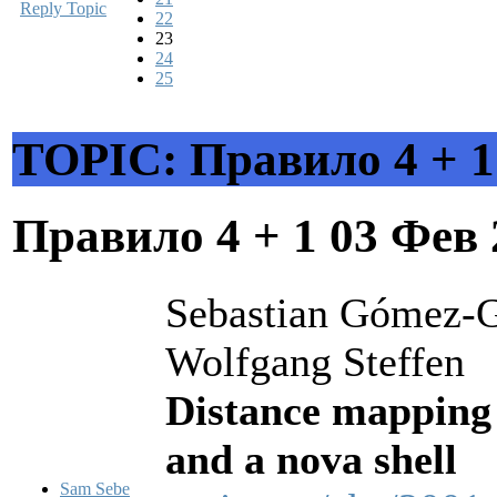
Reply Topic
22
23
24
25
TOPIC: Правило 4 + 1
Правило 4 + 1
03 Фев 
Sebastian Gómez-Go
Wolfgang Steffen
Distance mapping 
and a nova shell
Sam Sebe