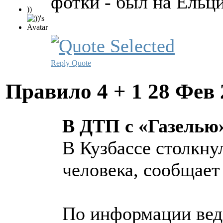
фотки - был на Ельц
))
Reply
Quote
Правило 4 + 1
28 Фев 
В ДТП с «Газелью»
В Кузбассе столкну
человека, сообщае
По информации ведо