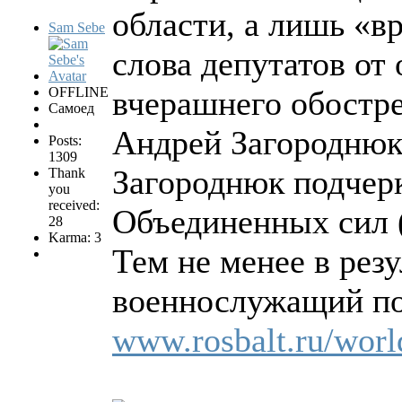
области, а лишь «вр
Sam Sebe
слова депутатов от 
OFFLINE
вчерашнего обостре
Самоед
Андрей Загороднюк
Posts:
1309
Загороднюк подчерк
Thank
you
received:
Объединенных сил 
28
Karma: 3
Тем не менее в рез
военнослужащий по
www.rosbalt.ru/worl