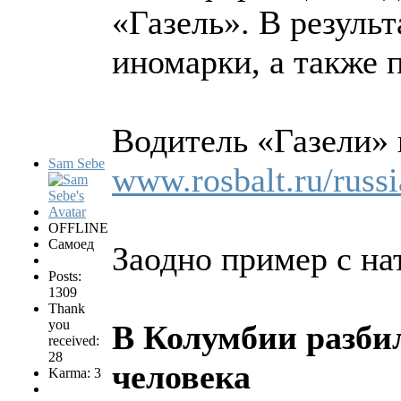
«Газель». В резуль
иномарки, а также 
Водитель «Газели» 
Sam Sebe
www.rosbalt.ru/russ
OFFLINE
Самоед
Заодно пример с на
Posts:
1309
Thank
you
В Колумбии разбил
received:
28
человека
Karma: 3