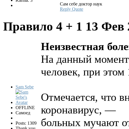
Karma: 3
Сам себе доктор наук
Reply
Quote
Правило 4 + 1
13 Фев 
Неизвестная бол
На данный момент
человек, при этом 
Sam Sebe
Отмечается, что в
коронавирус, —
OFFLINE
Самоед
больных мучают от
Posts: 1309
Thank you