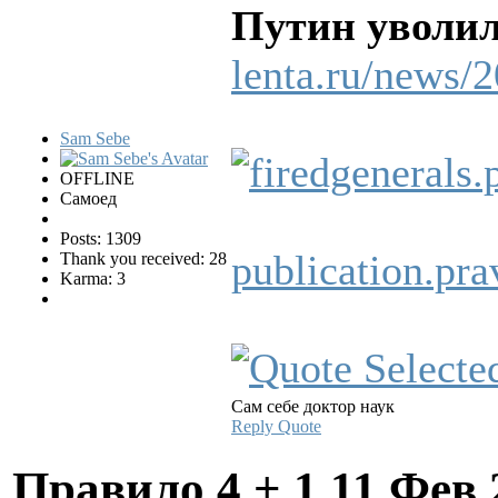
Путин уволил
lenta.ru/news/2
Sam Sebe
OFFLINE
Самоед
Posts: 1309
publication.p
Thank you received: 28
Karma: 3
Сам себе доктор наук
Reply
Quote
Правило 4 + 1
11 Фев 