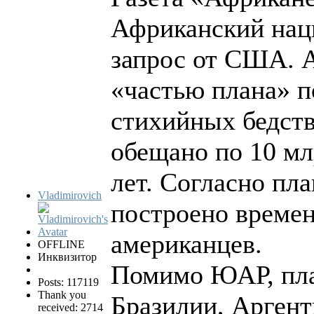
Африканский нац
запрос от США. 
«частью плана» п
стихийных бедс
обещано по 10 млр
лет. Согласно пл
Vladimirovich
построено време
американцев.
OFFLINE
Инквизитор
Помимо ЮАР, пла
Posts: 117119
Thank you
Бразилии, Аргент
received: 2714