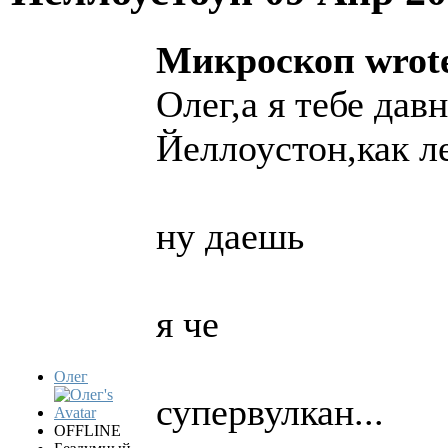
Микроскоп wrot
Олег,а я тебе дав
Йеллоустон,как 
ну даешь
я че
Олег
супервулкан...
OFFLINE