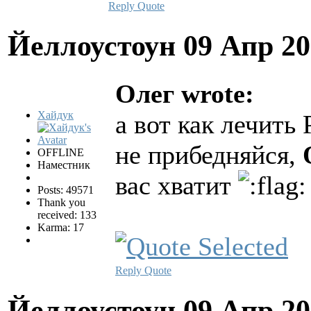
Reply
Quote
Йеллоустоун
09 Апр 20
Олег wrote:
Хайдук
а вот как лечить 
не прибедняйся,
OFFLINE
Наместник
вас хватит
Posts: 49571
Thank you
received: 133
Karma: 17
Reply
Quote
Йеллоустоун
09 Апр 20