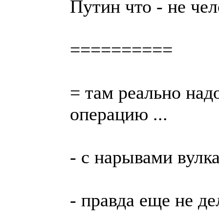
Путин что - не чел
==========
= там реально над
операцию ...
- с нарывами вулк
- правда еще не де