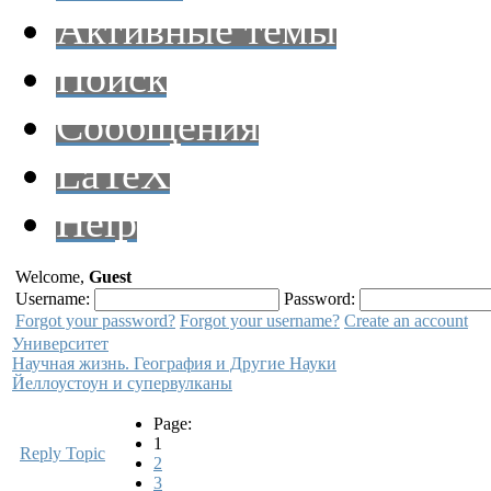
Активные темы
Поиск
Сообщения
LaTeX
Help
Welcome,
Guest
Username:
Password:
Forgot your password?
Forgot your username?
Create an account
Университет
Научная жизнь. География и Другие Науки
Йеллоустоун и супервулканы
Page:
1
Reply Topic
2
3