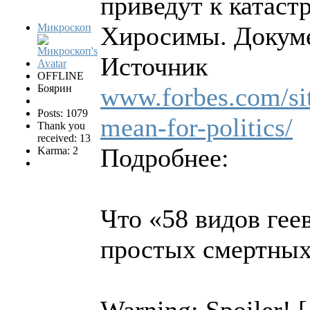
приведут к катаст
Микроскоп
Хиросимы. Докуме
Источник
OFFLINE
Боярин
www.forbes.com/sit
Posts: 1079
mean-for-politics/
Thank you
received: 13
Подробнее:
Karma: 2
Что «58 видов гее
простых смертны