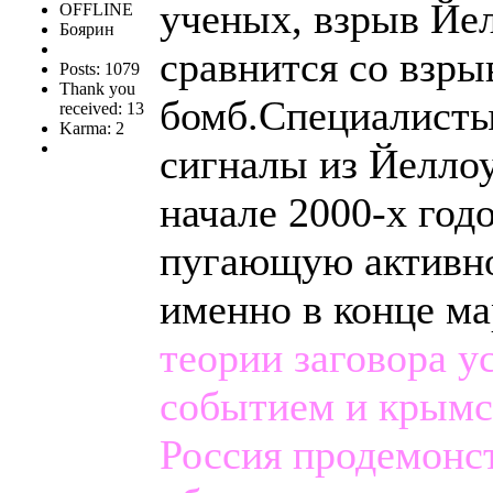
ученых, взрыв Йе
OFFLINE
Боярин
сравнится со взры
Posts: 1079
Thank you
бомб.Специалисты
received: 13
Karma: 2
сигналы из Йеллоу
начале 2000-х год
пугающую активно
именно в конце ма
теории заговора у
событием и крымс
Россия продемонст