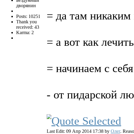
Бездумный
дворянин
= да там никаким
Posts: 10251
Thank you
received: 43
Karma: 2
= а вот как лечит
= начинаем с себя
- от пидарской лю
Last Edit: 09 Апр 2014 17:38 by
Олег
. Reas