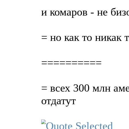
и комаров - не биз
= но как то никак 
==========
= всех 300 млн аме
отдатут