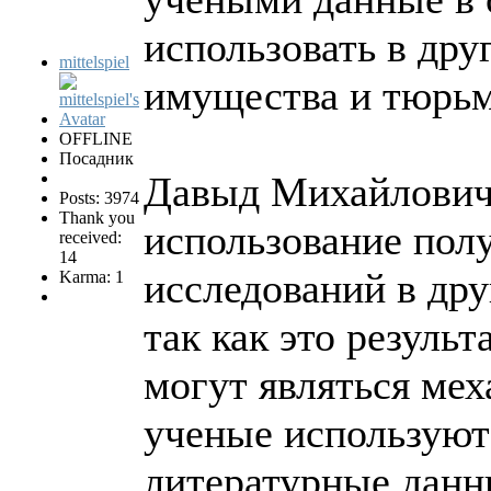
использовать в дру
mittelspiel
имущества и тюрьма
OFFLINE
Посадник
Давыд Михайлович 
Posts: 3974
Thank you
использование пол
received:
14
исследований в дру
Karma: 1
так как это резуль
могут являться мех
ученые используют
литературные данны