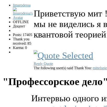
limarodessa
Приветствую мит 
мы не виделись я 
OFFLINE
Доцент
квантовой теорие
Posts: 17405
Thank you
received: 85
Karma: 0
Reply
Quote
The following user(s) said Thank You:
mittelspie
"Профессорское дело
Интервью одного и