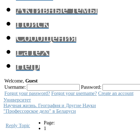
Активные темы
Поиск
Сообщения
LaTeX
Help
Welcome,
Guest
Username:
Password:
Forgot your password?
Forgot your username?
Create an account
Университет
Научная жизнь. География и Другие Науки
"Профессорское дело" в Беларуси
Page:
Reply Topic
1