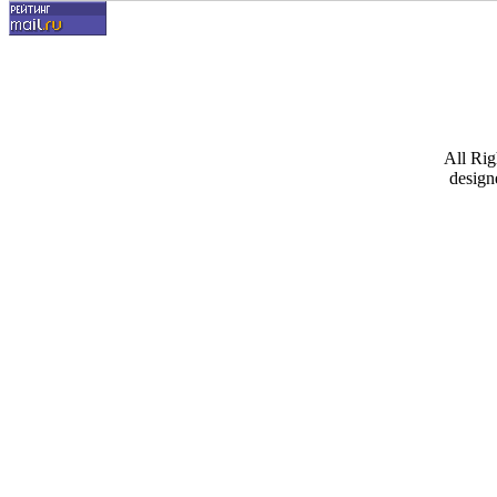
All Ri
design