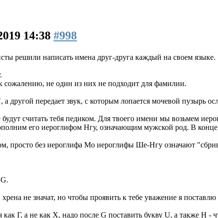
2019 14:38
#998
сты решили написать имена друг-друга каждый на своем языке.
.
 к сожалению, не один из них не подходит для фамилии.
, а другой передает звук, с которым лопается мочевой пузырь осл
 будут считать тебя педиком. Для твоего имени мы возьмем иер
ополним его иероглифом Нгу, означающим мужской род. В конце
иком, просто без иероглифа Мо иероглифы Ше-Нгу означают "сб
 G.
и хрена не значат, но чтобы проявить к тебе уважение я поставлю
 как Г, а не как Х, надо после G поставить букву U, а также H - ч