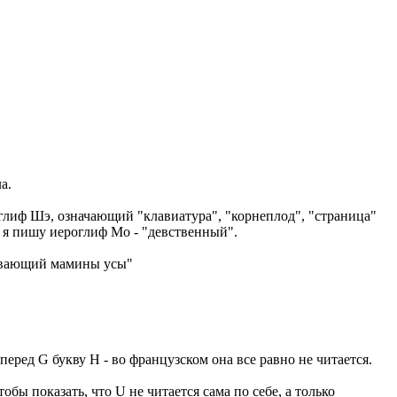
а.
оглиф Шэ, означающий "клавиатура", "корнеплод", "страница"
 я пишу иероглиф Мо - "девственный".
ривающий мамины усы"
 перед G букву H - во французском она все равно не читается.
тобы показать, что U не читается сама по себе, а только