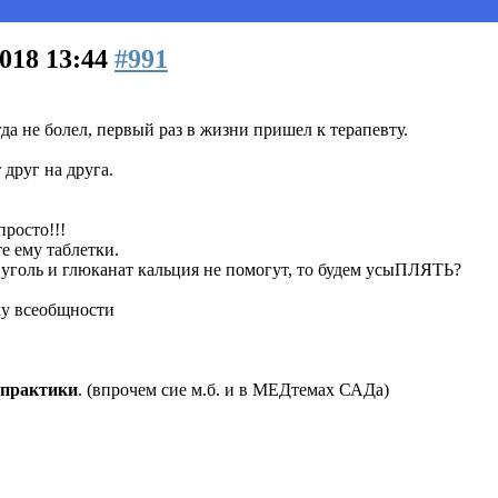
2018 13:44
#991
да не болел, первый раз в жизни пришел к терапевту.
 друг на друга.
просто!!!
е ему таблетки.
уголь и глюканат кальция не помогут, то будем усыПЛЯТЬ?
лу всеобщности
 практики
. (впрочем сие м.б. и в МЕДтемах САДа)