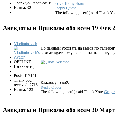
Thank you received: 193
covid19.mybb.ru/
Karma: 32
Reply
Quote
The following user(s) said Thank Y
Анекдоты и Приколы обо всём
19 Фев 
Vladimirovich
По данным Росстата на вызов по телефон
рекомендует в случае внештатной ситуаци
OFFLINE
Инквизитор
Posts: 117141
Thank you
Каждому - своё.
received: 2716
Reply
Quote
Karma: 123
The following user(s) said Thank You:
Grigor
Анекдоты и Приколы обо всём
30 Март