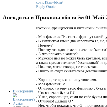
covid19.mybb.ru/
Reply
Quote
Анекдоты и Приколы обо всём
01 Май 
Русский, французский и китайский лингви
- Моя фамилия Ге - сказал француз китайцу
- В китайском языке два иероглифа Ге, но,
- Почему?
- Потому что один имеет значение "колесо"
- А что плохого в колесе?
- Мужское имя не может быть круглым, все
а также прилагательное "бесснежный" и д
- Но.. это, мягко говоря, не совем так..
- Никто не будет считать тебя девственн
- Хорошо, теперь я напишу твое имя.
- Моя фамилия Го.
- Отлично, я начну твою фамилию с буквы
Викторович
- Что означает буква G?
- У нас, европейцев, сами по себе буквы н
- Отлично! Дальше O?
- Нет, чтобы показать, что G - произносится