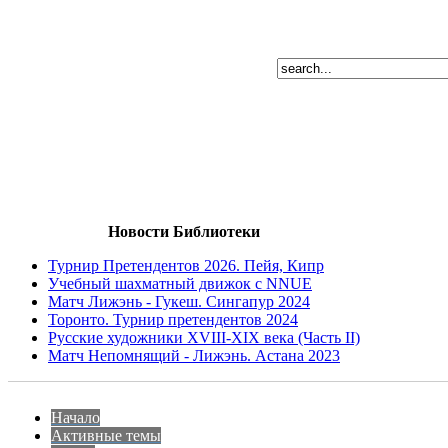
Новости Библиотеки
Турнир Претендентов 2026. Пейя, Кипр
Учебный шахматный движок с NNUE
Матч Лижэнь - Гукеш. Сингапур 2024
Торонто. Турнир претендентов 2024
Русские художники XVIII-XIX века (Часть II)
Матч Непомнящий - Лижэнь. Астана 2023
Начало
Активные темы