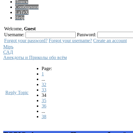
Поиск
Сообщения
LaTeX
Help
Welcome,
Guest
Username:
Password:
Forgot your password?
Forgot your username?
Create an account
Мiръ
САД
Анекдоты и Приколы обо всём
Page:
1
...
32
33
Reply Topic
34
35
36
...
38