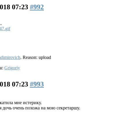
2018 07:23
#992
.
dimirovich
. Reason: upload
ou:
Grigoriy
2018 07:23
#993
катила мне истерику.
 дочь очень похожа на мою секретаршу.