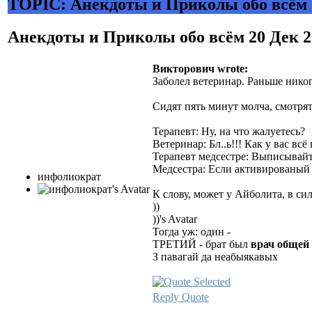
TOPIC: Анекдоты и Приколы обо всём
Анекдоты и Приколы обо всём
20 Дек 
Викторович wrote:
Заболел ветеринар. Раньше никог
Сидят пять минут молча, смотрят
Терапевт: Ну, на что жалуетесь?
Ветеринар: Бл..ь!!! Как у вас всё 
Терапевт медсестре: Выписывайт
Медсестра: Если активированый 
инфолиократ
К слову, может у Айболита, в си
))
))'s Avatar
Тогда уж: один -
ТРЕТИЙ - брат был
врач общей
З павагай да неабыякавых
Reply
Quote