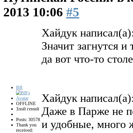
2013 10:06
#5
Хайдук написал(а)
Значит загнутся и
да вот что-то стол
BB
Хайдук написал(а)
OFFLINE
Даже в Парже не п
Злой гений
Posts: 30578
и удобные, много
Thank you
received: