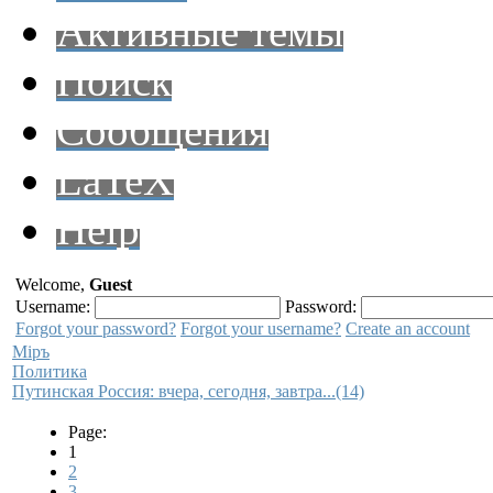
Активные темы
Поиск
Сообщения
LaTeX
Help
Welcome,
Guest
Username:
Password:
Forgot your password?
Forgot your username?
Create an account
Мiръ
Политика
Путинская Россия: вчера, сегодня, завтра...(14)
Page:
1
2
3