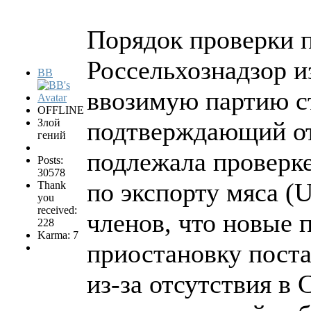
Порядок проверки 
Россельхознадзор 
BB
ввозимую партию ст
OFFLINE
Злой
подтверждающий от
гений
подлежала проверке
Posts:
30578
по экспорту мяса (
Thank
you
received:
членов, что новые 
228
Karma: 7
приостановку пост
из-за отсутствия в