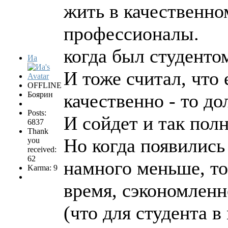
жить в качественно
профессионалы.
когда был студентом
Иа
И тоже считал, что 
OFFLINE
Боярин
качественно - то до
Posts:
И сойдет и так пол
6837
Thank
Но когда появились
you
received:
62
намного меньше, то
Karma: 9
время, сэкономленн
(что для студента в