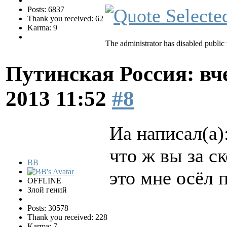
Posts: 6837
Thank you received: 62
Karma: 9
The administrator has disabled public 
Путинская Россия: вчер
2013 11:52
#8
Иа написал(а)
что ж вы за с
BB
это мне осёл 
OFFLINE
Злой гений
Posts: 30578
Thank you received: 228
Karma: 7