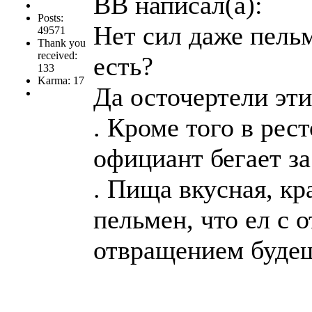
ВВ написал(а):
Posts:
Нет сил даже пельм
49571
Thank you
received:
есть?
133
Karma: 17
Да осточертели эт
. Кроме того в рес
официант бегает за
. Пища вкусная, кр
пельмен, что ел с
отвращением будеш