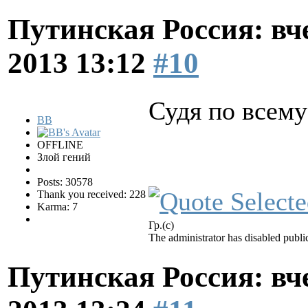
Путинская Россия: вчер
2013 13:12
#10
Судя по всему
BB
OFFLINE
Злой гений
Posts: 30578
Thank you received: 228
Karma: 7
Гр.(с)
The administrator has disabled public
Путинская Россия: вчер