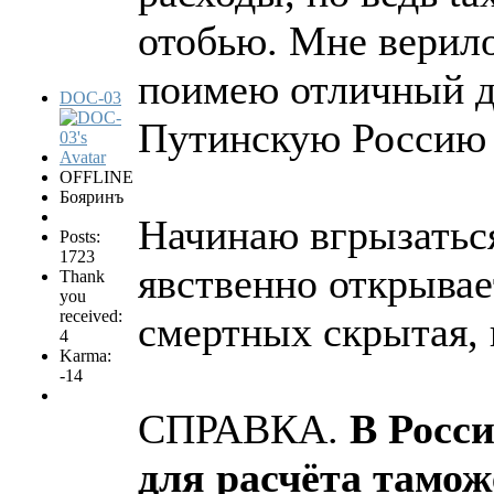
отобью. Мне верило
поимею отличный до
DOC-03
Путинскую Россию я
OFFLINE
Бояринъ
Начинаю вгрызаться
Posts:
1723
явственно открыва
Thank
you
received:
смертных скрытая,
4
Karma:
-14
СПРАВКА.
В Росс
для расчёта тамо