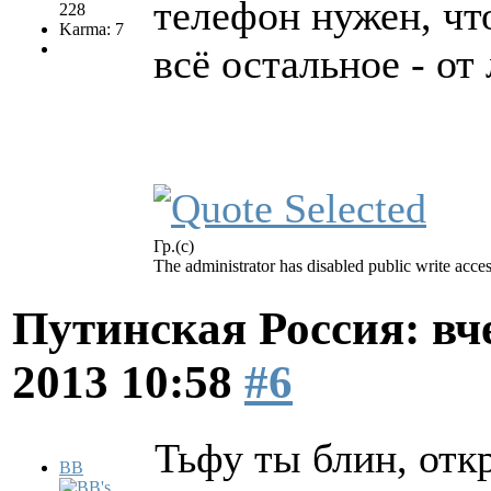
телефон нужен, чт
228
Karma: 7
всё остальное - от
Гр.(с)
The administrator has disabled public write acces
Путинская Россия: вчер
2013 10:58
#6
Тьфу ты блин, от
BB