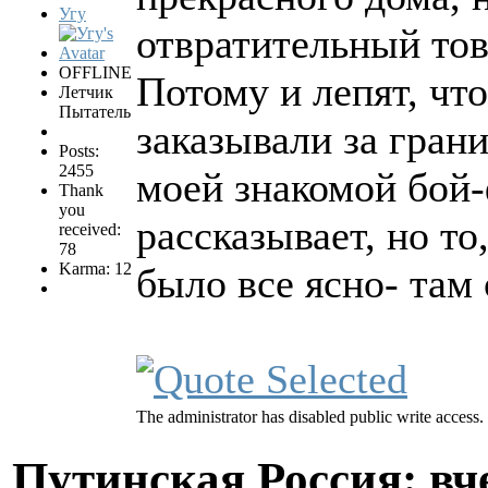
Угу
отвратительный тов
OFFLINE
Потому и лепят, что
Летчик
Пытатель
заказывали за грани
Posts:
2455
моей знакомой бой-
Thank
you
рассказывает, но то
received:
78
Karma: 12
было все ясно- там
The administrator has disabled public write access.
Путинская Россия: вчер