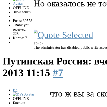
Но оказалось не тот
OFFLINE
Злой гений
Posts: 30578
Thank you
received:
228
Karma: 7
Гр.(с)
The administrator has disabled public write acces
Путинская Россия: вчер
2013 11:15
#7
Иа
что ж вы за ск
OFFLINE
Боярин