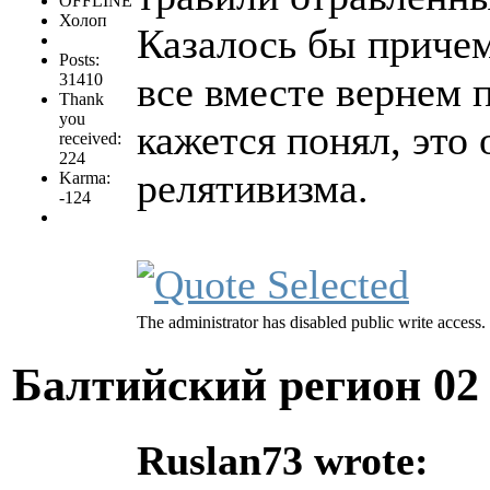
OFFLINE
Холоп
Казалось бы причем
Posts:
все вместе вернем 
31410
Thank
you
кажется понял, это
received:
224
релятивизма.
Karma:
-124
The administrator has disabled public write access.
Балтийский регион
02
Ruslan73 wrote: