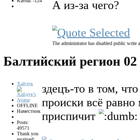
Karma: -124
А из-за чего?
The administrator has disabled public write 
Балтийский регион
02
Хайдук
здецъ-то в том, что
происки всё равно
OFFLINE
Наместник
приспичит
Posts:
49571
Thank you
received: