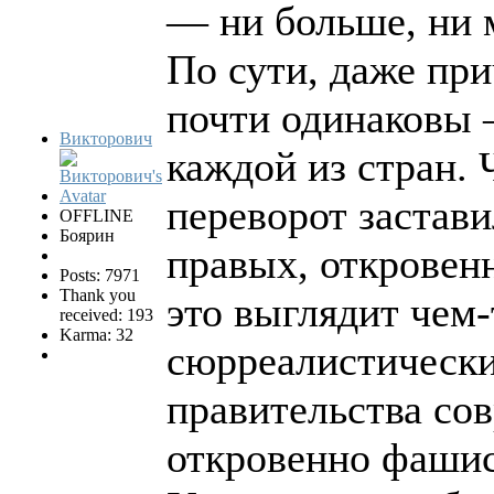
— ни больше, ни 
По сути, даже пр
почти одинаковы 
Викторович
каждой из стран. 
переворот застави
OFFLINE
Боярин
правых, откровен
Posts: 7971
Thank you
это выглядит чем
received: 193
Karma: 32
сюрреалистически
правительства со
откровенно фашис