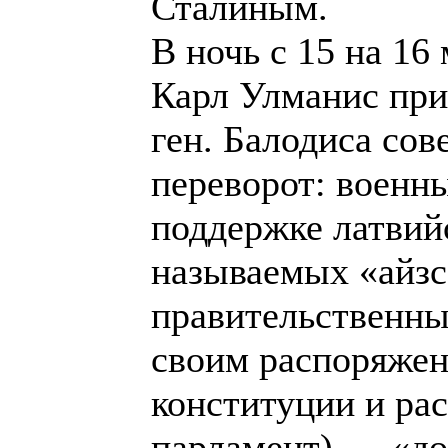
Сталиным.
В ночь с 15 на 16
Карл Улманис при
ген. Балодиса со
переворот: военн
поддержке латвийс
называемых «айзс
правительственные
своим распоряжен
конституции и ра
парламент) — «д