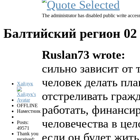
The administrator has disabled public write access
Балтийский регион
02
Ruslan73 wrote:
сильно зависит от 
человек делать пла
Хайдук
отстреливать граж
OFFLINE
работать, финансиру
Наместник
человечества в це
Posts:
49571
если он будет жит
Thank you
received: