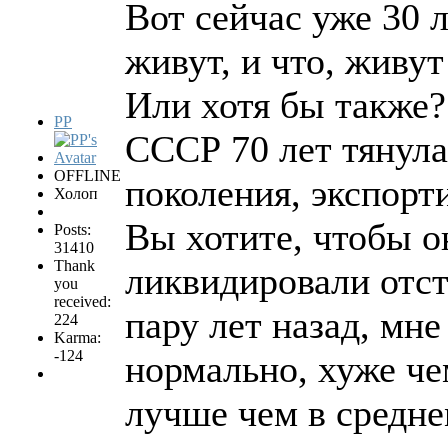
Вот сейчас уже 30 л
живут, и что, живу
Или хотя бы также?
PP
СССР 70 лет тянула
OFFLINE
поколения, экспорт
Холоп
Вы хотите, чтобы о
Posts:
31410
Thank
ликвидировали отст
you
received:
пару лет назад, мн
224
Karma:
-124
нормально, хуже че
лучше чем в средне