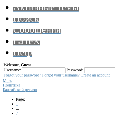
Активные темы
Поиск
Сообщения
LaTeX
Help
Welcome,
Guest
Username:
Password:
Forgot your password?
Forgot your username?
Create an account
Мiръ
Политика
Балтийский регион
Page:
1
...
7