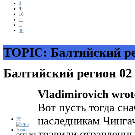
8
9
10
11
...
30
TOPIC: Балтийский р
Балтийский регион
02
Vladimirovich wrot
Вот пусть тогда сн
наследникам Чинга
PP
травили отравленн