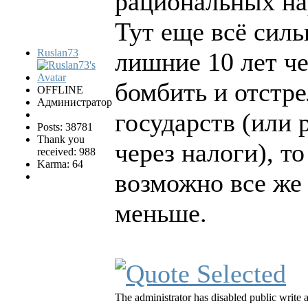
рациональных на
Тут еще всё сильн
Ruslan73
лишние 10 лет че
бомбить и отстр
OFFLINE
Администратор
государств (или 
Posts: 38781
Thank you
через налоги), т
received: 988
Karma: 64
возможно все же 
меньше.
The administrator has disabled public write 