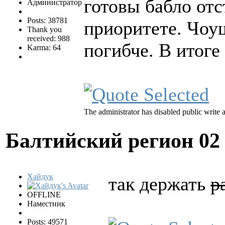
готовы бабло отс
Администратор
Posts: 38781
приоритете. Чоу
Thank you
received: 988
погибче. В итоге
Karma: 64
The administrator has disabled public write 
Балтийский регион
02
Хайдук
так держать
р
OFFLINE
Наместник
Posts: 49571