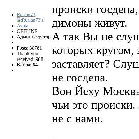
происки госдепа,
Ruslan73
димоны живут.
OFFLINE
А так Вы не слуш
Администратор
которых кругом, 
Posts: 38781
Thank you
received: 988
заставляет? Слуш
Karma: 64
не госдепа.
Вон Йеху Москвы
чьи это происки
не с нами.