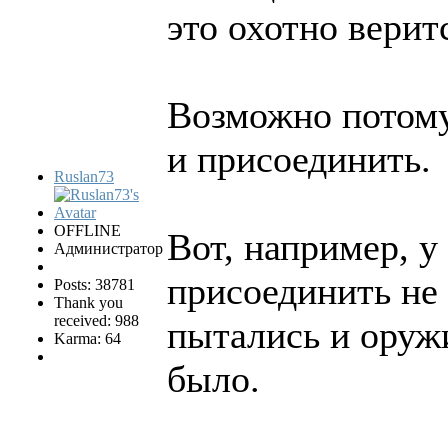
это охотно верит
Возможно потому 
и присоединить.
Ruslan73
OFFLINE
Вот, например, у
Администратор
присоединить не 
Posts: 38781
Thank you
received: 988
пытались и оруж
Karma: 64
было.