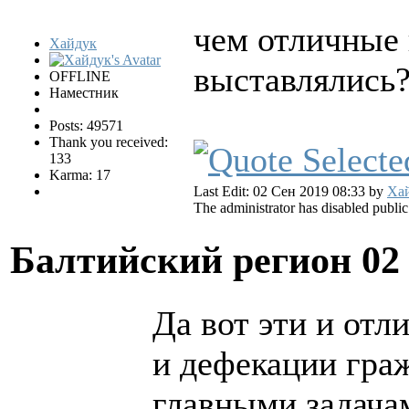
чем отличные 
Хайдук
выставлялись
OFFLINE
Наместник
Posts: 49571
Thank you received:
133
Karma: 17
Last Edit: 02 Сен 2019 08:33 by
Ха
The administrator has disabled public
Балтийский регион
02
Да вот эти и от
и дефекации гра
главными задача