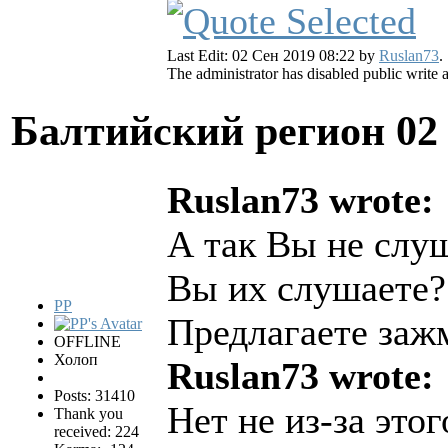
Last Edit: 02 Сен 2019 08:22 by
Ruslan73
.
The administrator has disabled public write 
Балтийский регион
02
Ruslan73 wrote:
А так Вы не слуш
Вы их слушаете?
PP
Предлагаете заж
OFFLINE
Холоп
Ruslan73 wrote:
Posts: 31410
Нет не из-за этог
Thank you
received: 224