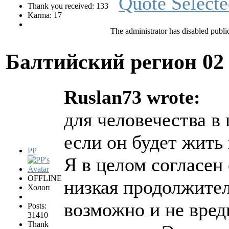
Thank you received: 133
Karma: 17
The administrator has disabled public
Балтийский регион
02
Ruslan73 wrote:
для человечества в
если он будет жить
PP
Я в целом согласен
OFFLINE
низкая продолжите
Холоп
возможно и не вред
Posts:
31410
Thank