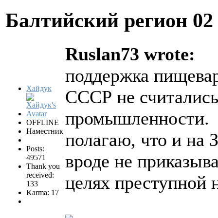
Балтийский регион
02
Ruslan73 wrote:
поддержка пищевар
Хайдук
СССР не считались
промышленности.
OFFLINE
Наместник
полагаю, что и на 
Posts:
вроде не приказыв
49571
Thank you
received:
целях преступной
133
Karma: 17