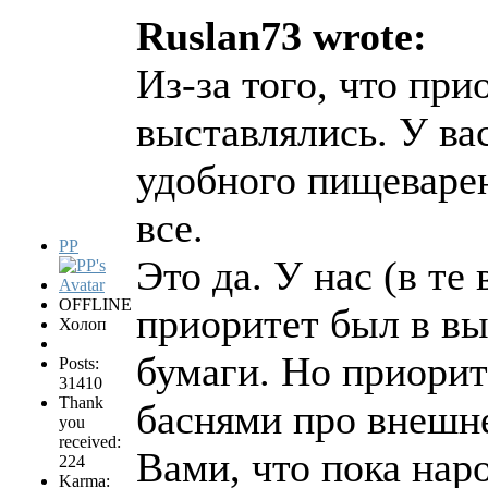
Ruslan73 wrote:
Из-за того, что пр
выставлялись. У ва
удобного пищеварен
все.
PP
Это да. У нас (в те
OFFLINE
приоритет был в вы
Холоп
бумаги. Но приори
Posts:
31410
Thank
баснями про внешнег
you
received:
Вами, что пока на
224
Karma: