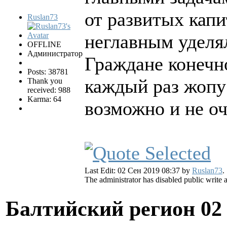
от развитых капи
Ruslan73
неглавным уделя
OFFLINE
Администратор
Граждане конечн
Posts: 38781
каждый раз жопу 
Thank you
received: 988
Karma: 64
возможно и не оч
Last Edit: 02 Сен 2019 08:37 by
Ruslan73
.
The administrator has disabled public write 
Балтийский регион
02