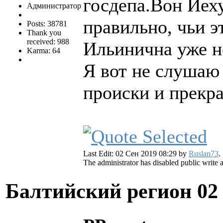
госдепа.Вон Йех
Администратор
правильно, чьи э
Posts: 38781
Thank you
received: 988
Ильинична уже н
Karma: 64
Я вот не слушаю 
происки и прекра
Last Edit: 02 Сен 2019 08:29 by
Ruslan73
.
The administrator has disabled public write 
Балтийский регион
02