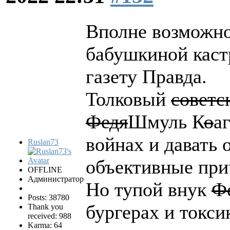
Вполне возможно.
бабушкиной каст
газету Правда.
Толковый
советс
Федя
Шмуль К
о
а
войнах и давать
Ruslan73
объективные при
OFFLINE
Администратор
Но тупой внук
Ф
Posts: 38780
бургерах и токси
Thank you
received: 988
Karma: 64