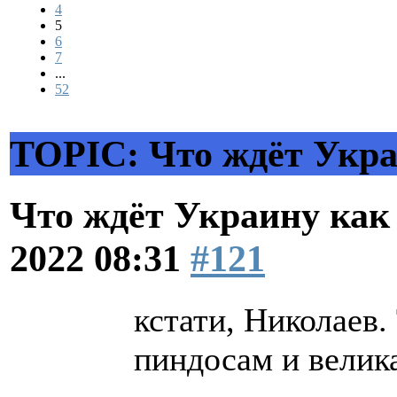
4
5
6
7
...
52
TOPIC: Что ждёт Украи
Что ждёт Украину как 
2022 08:31
#121
кстати, Николаев.
пиндосам и велика