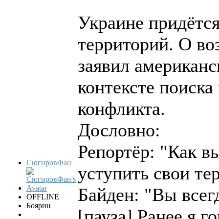
Украине придётся
территорий. О в
заявил американс
контексте поиска
конфликта.
Дословно:
Репортёр: "Как в
СюгировФан
уступить свои те
Байден: "Вы всег
OFFLINE
Боярин
[пауза] Ранее я г