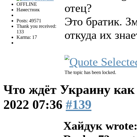
OFFLINE
отец?
Наместник
Это братик. З
Posts: 49571
Thank you received:
откуда их зна
133
Karma: 17
The topic has been locked.
Что ждёт Украину как 
2022 07:36
#139
Хайдук wrote