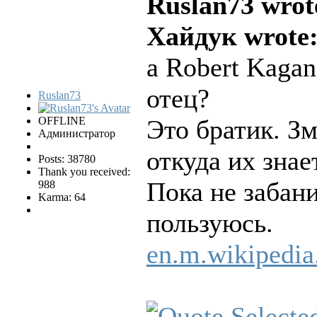
Ruslan73 wrot
Хайдук wrote
а Robert Kagan
отец?
Ruslan73
OFFLINE
Это братик. З
Администратор
откуда их зна
Posts: 38780
Thank you received:
Пока не забан
988
Karma: 64
пользуюсь.
en.m.wikipedia