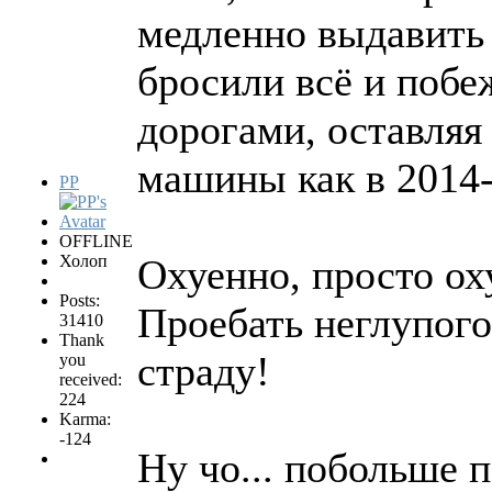
медленно выдавить 
бросили всё и поб
дорогами, оставляя
машины как в 2014
PP
OFFLINE
Холоп
Охуенно, просто оху
Posts:
Проебать неглупого
31410
Thank
страду!
you
received:
224
Karma:
-124
Ну чо... побольше 