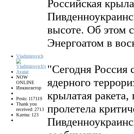
Российская крыла
Пивденноукраинс
высоте. Об этом
Энергоатом в вос
Vladimirovich
"Сегодня Россия 
NOW
ядерного террориз
ONLINE
Инквизитор
крылатая ракета, 
Posts: 117119
Thank you
пролетела критич
received: 2713
Karma: 123
Пивденноукраинск