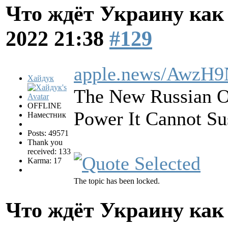
Что ждёт Украину как 
2022 21:38
#129
apple.news/AwzH
Хайдук
The New Russian Of
OFFLINE
Power It Cannot Su
Наместник
Posts: 49571
Thank you
received: 133
Karma: 17
The topic has been locked.
Что ждёт Украину как 