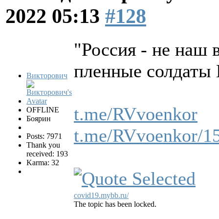
2022 05:13
#128
"Россия - не наш в
пленные солдаты
Викторович
t.me/RVvoenkor
OFFLINE
Боярин
t.me/RVvoenkor/1
Posts: 7971
Thank you
received: 193
Karma: 32
covid19.mybb.ru/
The topic has been locked.