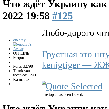
Что ждёт Украину как 
2022 19:58
#125
Любо-дорого чит
onedrey
Грустная это шту
OFFLINE
Боярин
kenigtiger — Ж
Posts: 32798
Thank you
received: 1249
Karma: 23
The topic has been locked.
Что ждёт Украину как 