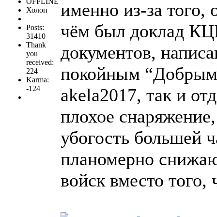
OFFLINE
именно из-за того, 
Холоп
чём был доклад КЦ
Posts:
31410
Thank
документов, напис
you
received:
покойным “Добрым”,
224
Karma:
-124
akela2017, так и от
плохое снаряжение,
убогость большей 
планомерно снижаю
войск вместо того,