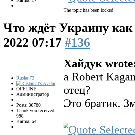
Karma: 17
The topic has been locked.
Что ждёт Украину как 
2022 07:17
#136
Хайдук wrote
а Robert Kagan
Ruslan73
отец?
OFFLINE
Администратор
Это братик. З
Posts: 38780
Thank you received:
988
Karma: 64