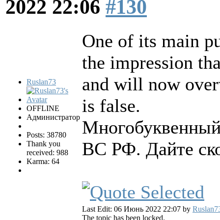
2022 22:06
#130
One of its main p
the impression tha
and will now ove
Ruslan73
is false.
OFFLINE
Администратор
Многобуквенный
Posts: 38780
ВС РФ. Дайте ско
Thank you
received: 988
Karma: 64
Last Edit: 06 Июнь 2022 22:07 by
Ruslan7
The topic has been locked.