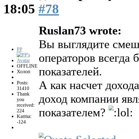
18:05
#78
Ruslan73 wrote:
Вы выглядите смешн
PP
операторов всегда 
OFFLINE
показателей.
Холоп
А как насчет доход
Posts:
31410
Thank
доход компании явл
you
received:
показателем?
224
Karma:
-124