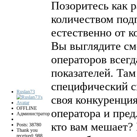
Позоритесь как р
количеством под
естественно от к
Вы выглядите см
операторов всег
показателей. Там
специфический с
Ruslan73
своя конкуренция
OFFLINE
оператора и пред
Администратор
кто вам мешает?
Posts: 38780
Thank you
received: 988