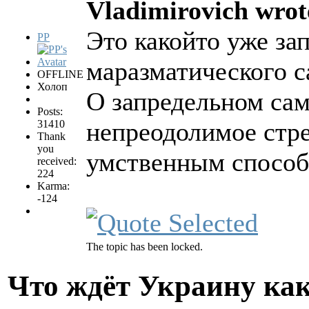
Vladimirovich wrot
Это какойто уже за
PP
маразматического 
OFFLINE
Холоп
О запредельном сам
Posts:
непреодолимое стре
31410
Thank
you
умственным способ
received:
224
Karma:
-124
The topic has been locked.
Что ждёт Украину как