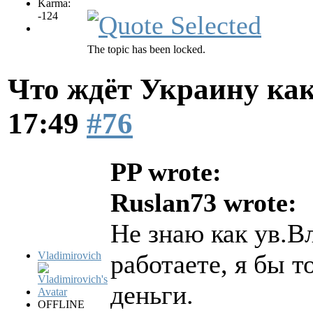
Karma:
-124
The topic has been locked.
Что ждёт Украину как
17:49
#76
PP wrote:
Ruslan73 wrote:
Не знаю как ув.В
Vladimirovich
работаете, я бы т
деньги.
OFFLINE