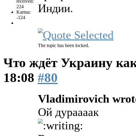
received:
Индии.
224
Karma:
-124
The topic has been locked.
Что ждёт Украину как
18:08
#80
Vladimirovich wrot
Ой дураааак