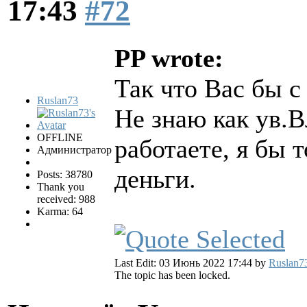
17:43
#72
PP wrote:
Так что Вас бы 
Ruslan73
Не знаю как ув.
OFFLINE
работаете, я бы 
Администратор
деньги.
Posts: 38780
Thank you
received: 988
Karma: 64
Last Edit: 03 Июнь 2022 17:44 by
Ruslan7
The topic has been locked.