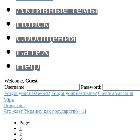
Активные темы
Поиск
Сообщения
LaTeX
Help
Welcome,
Guest
Username:
Password:
Forgot your password?
Forgot your username?
Create an account
Мiръ
Политика
Что ждёт Украину как государство - 11
Page:
1
2
3