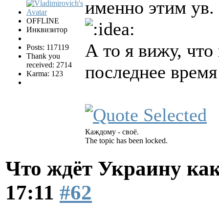
именно этим ув.
OFFLINE
Инквизитор
А то я вижу, что
Posts: 117119
Thank you
received: 2714
последнее врем
Karma: 123
Каждому - своё.
The topic has been locked.
Что ждёт Украину как
17:11
#62