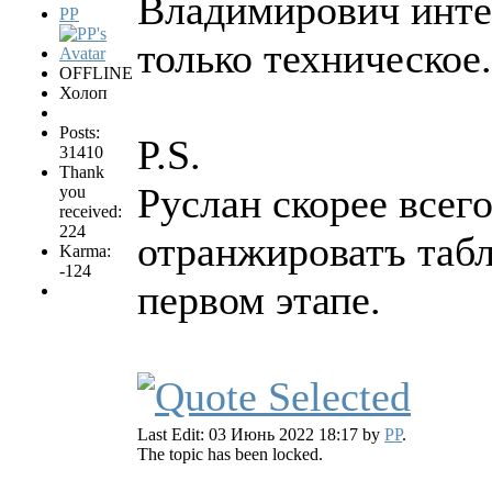
Владимирович инте
PP
только техническое
OFFLINE
Холоп
Posts:
P.S.
31410
Thank
Руслан скорее всег
you
received:
224
отранжироватъ табл
Karma:
-124
первом этапе.
Last Edit: 03 Июнь 2022 18:17 by
PP
.
The topic has been locked.