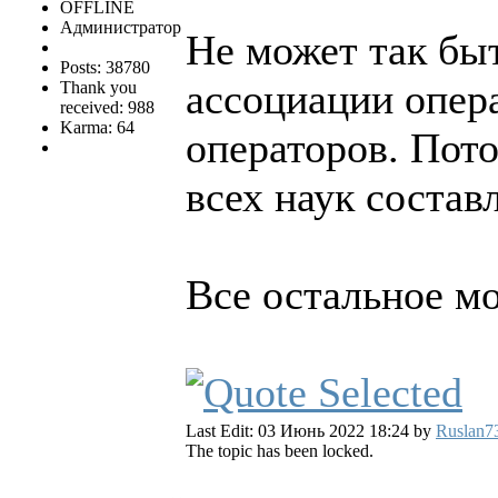
OFFLINE
Администратор
Не может так быт
Posts: 38780
ассоциации опер
Thank you
received: 988
Karma: 64
операторов. Пот
всех наук состав
Все остальное м
Last Edit: 03 Июнь 2022 18:24 by
Ruslan7
The topic has been locked.