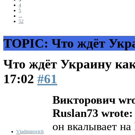
4
5
...
52
TOPIC: Что ждёт Укра
Что ждёт Украину как
17:02
#61
Викторович wro
Ruslan73 wrote:
он вкалывает на
Vladimirovich