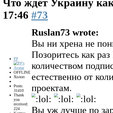
Что ждёт Украину как
17:46
#73
Ruslan73 wrote:
Вы ни хрена не пон
Позоритесь как раз
PP
количеством подпис
OFFLINE
естественно от коли
Холоп
проектам.
Posts:
31410
Thank
you
received:
Вы уж лучше по за
224