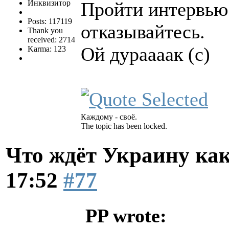
Инквизитор
Пройти интервью 
Posts: 117119
отказывайтесь.
Thank you
received: 2714
Ой дураааак (с)
Karma: 123
Каждому - своё.
The topic has been locked.
Что ждёт Украину как
17:52
#77
PP wrote: