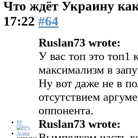
Что ждёт Украину как
17:22
#64
Ruslan73 wrote:
У вас топ это топ1
максимализм в зап
Ну вот даже не в п
отсутствием аргуме
оппонента.
Ruslan73 wrote:
PP
Вымпелком часть хо