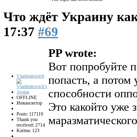
Что ждёт Украину как
17:37
#69
PP wrote:
Вот попробуйте 
Vladimirovich
попасть, а потом
способности оппо
OFFLINE
Инквизитор
Это какойто уже 
Posts: 117119
маразматическог
Thank you
received: 2714
Karma: 123