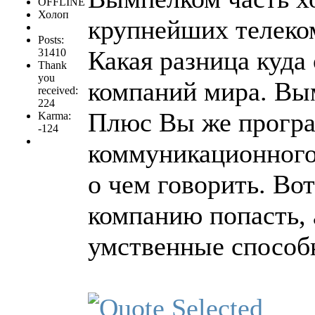
OFFLINE
Холоп
крупнейших телеком
Posts:
Какая разница куда
31410
Thank
you
компаний мира. Вым
received:
224
Плюс Вы же програ
Karma:
-124
коммуникационного 
о чем говорить. Во
компанию попасть,
умственные способ