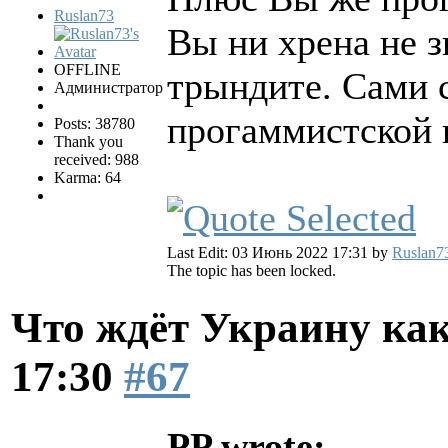
Ruslan73
Вы ни хрена не з
OFFLINE
трындите. Сами 
Администратор
прогаммистской 
Posts: 38780
Thank you
received: 988
Karma: 64
Last Edit: 03 Июнь 2022 17:31 by
Ruslan7
The topic has been locked.
Что ждёт Украину как
17:30
#67
PP wrote: