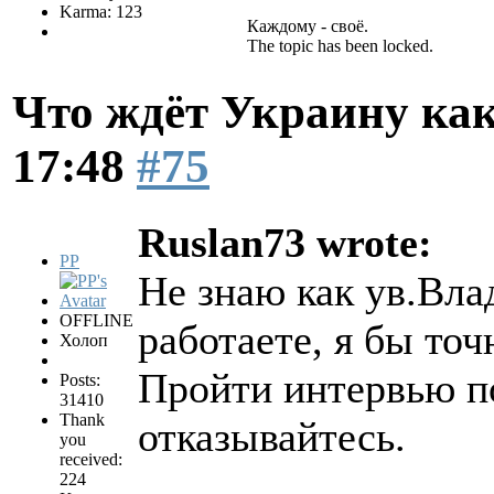
Karma: 123
Каждому - своё.
The topic has been locked.
Что ждёт Украину как
17:48
#75
Ruslan73 wrote:
PP
Не знаю как ув.Вла
OFFLINE
работаете, я бы точ
Холоп
Пройти интервью по
Posts:
31410
Thank
отказывайтесь.
you
received:
224