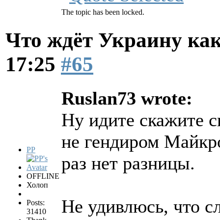
The topic has been locked.
Что ждёт Украину как
17:25
#65
Ruslan73 wrote:
Ну идите скажите с
не гендиром Майкр
PP
раз нет разницы.
OFFLINE
Холоп
Не удивлюсь, что 
Posts:
31410