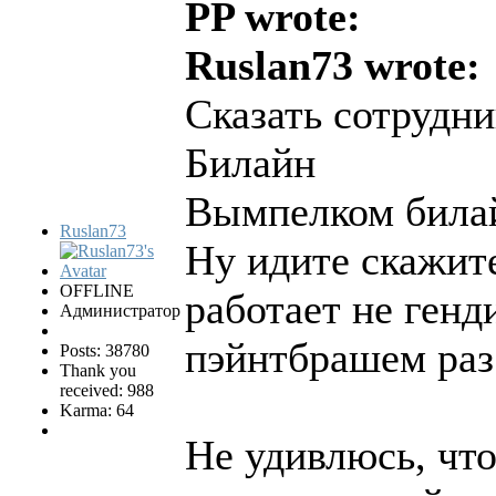
PP wrote:
Ruslan73 wrote:
Сказать сотрудни
Билайн
Вымпелком билай
Ruslan73
Ну идите скажите
OFFLINE
работает не ген
Администратор
пэйнтбрашем раз
Posts: 38780
Thank you
received: 988
Karma: 64
Не удивлюсь, чт