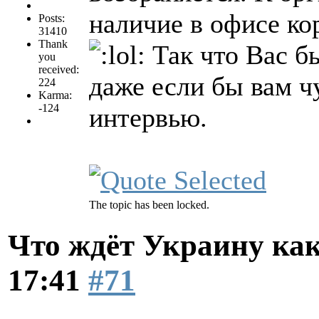
наличие в офисе ко
Posts:
31410
Thank
Так что Вас б
you
received:
даже если бы вам ч
224
Karma:
-124
интервью.
The topic has been locked.
Что ждёт Украину как
17:41
#71