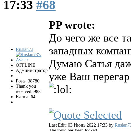
17:33
#68
PP wrote:
До чего же все т
западных компан
Ruslan73
Думаю Сатья даж
OFFLINE
Администратор
уже Ваш перегар
Posts: 38780
Thank you
received: 988
Karma: 64
Last Edit: 03 Июнь 2022 17:33 by
Ruslan7
The topic has been locked.