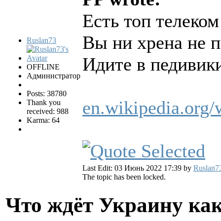
Есть топ телеком
Вы ни хрена не п
Ruslan73
Идите в педивики
OFFLINE
Администратор
Posts: 38780
en.wikipedia.org/
Thank you
received: 988
Karma: 64
Last Edit: 03 Июнь 2022 17:39 by
Ruslan7
The topic has been locked.
Что ждёт Украину как