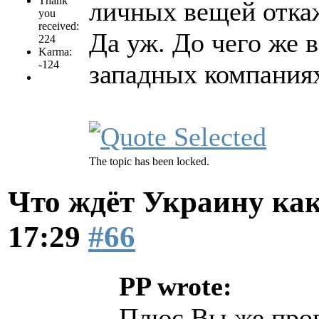
Thank
личных вещей откаж
you
received:
Да уж. До чего же в
224
Karma:
-124
западных компания
The topic has been locked.
Что ждёт Украину как
17:29
#66
PP wrote:
Плюс Вы же прог