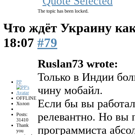
The topic has been locked.
Что ждёт Украину как
18:07
#79
Ruslan73 wrote:
Только в Индии бол
PP
чину мобайл.
OFFLINE
Если бы вы работал
Холоп
релевантно. Но вы 
Posts:
31410
Thank
программиста абсол
you