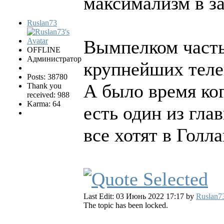
максимализм в з
Ruslan73
Вымпелком часть
OFFLINE
Администратор
крупнейших теле
Posts: 38780
А было время ког
Thank you
received: 988
Karma: 64
есть один из гла
все хотят в Голл
Last Edit: 03 Июнь 2022 17:17 by
Ruslan7
The topic has been locked.