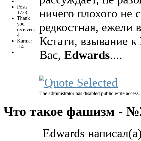
Posts:
ничего плохого не с
1723
Thank
редкостная, ежели 
you
received:
4
Кстати, взывание к
Karma:
-14
Вас,
Edwards
....
The administrator has disabled public write access.
Что такое фашизм - 
Edwards написал(а)