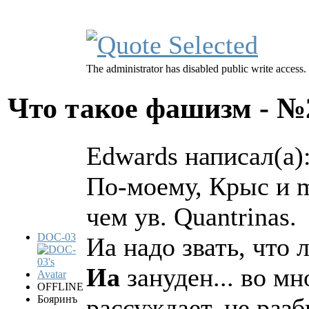
The administrator has disabled public write access.
Что такое фашизм - 
Edwards написал(а)
По-моему, Крыс и 
чем ув. Quantrinas.
DOC-03
Иа надо звать, что л
Иа
зануден... во мн
OFFLINE
Бояринъ
рассуждает, не раз