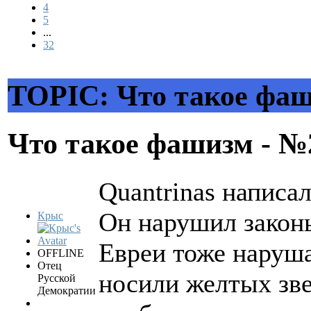
4
5
...
32
TOPIC: Что такое фаш
Что такое фашизм - 
Quantrinas написал
Он нарушил закон
Крыс
Евреи тоже наруша
OFFLINE
Отец
носили желтых зве
Русской
Демократии