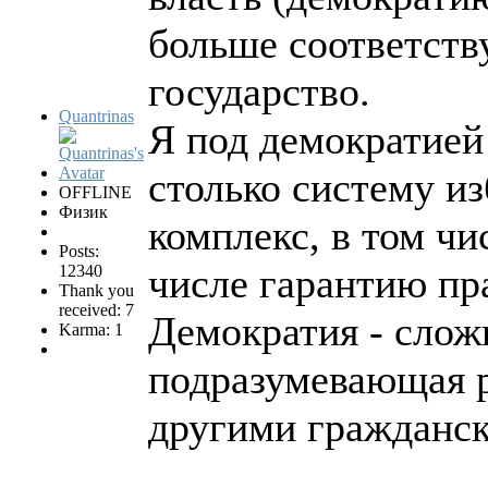
больше соответств
государство.
Quantrinas
Я под демократией
столько систему из
OFFLINE
Физик
комплекс, в том чи
Posts:
числе гарантию пр
12340
Thank you
received: 7
Демократия - слож
Karma: 1
подразумевающая р
другими гражданс