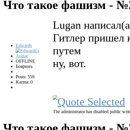
Что такое фашизм - 
Lugan написал(а
Гитлер пришел 
Edwards
путем
ну, вот.
OFFLINE
Бояринъ
Posts: 559
Karma: 0
The administrator has disabled public writ
Что такое фашизм - 