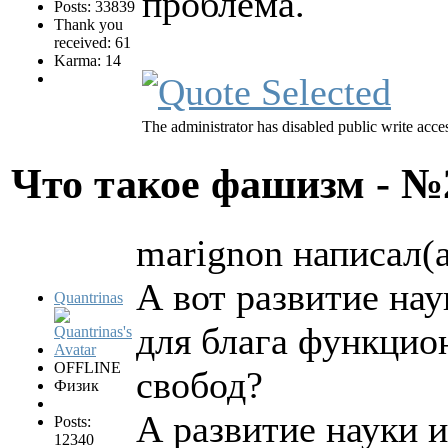
проблема.
Posts: 33839
Thank you
received: 61
Karma: 14
The administrator has disabled public write acce
Что такое фашизм - 
marignon написал(а
А вот развитие нау
Quantrinas
для блага функцио
OFFLINE
свобод?
Физик
А развитие науки 
Posts:
12340