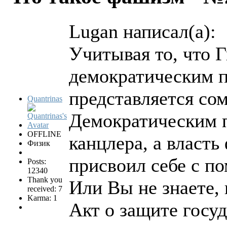
Lugan написал(а):
Учитывая то, что 
демократическим п
представляется со
Quantrinas
Демократическим п
OFFLINE
канцлера, а власт
Физик
присвоил себе с п
Posts:
12340
Thank you
Или Вы не знаете,
received: 7
Karma: 1
Акт о защите госуд