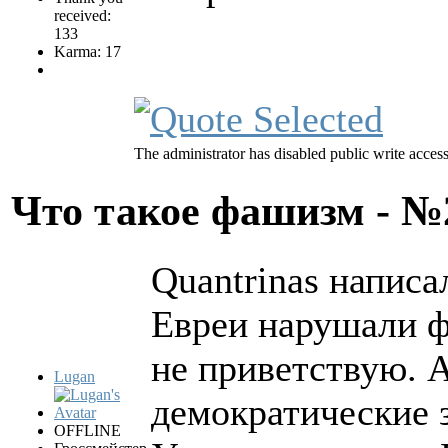
received:
133
Karma: 17
The administrator has disabled public write access
Что такое фашизм - 
Quantrinas написал
Евреи нарушали ф
не приветствую. 
Lugan
демократические 
OFFLINE