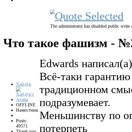
The administrator has disabled public write 
Что такое фашизм - 
Edwards написал(а)
Всё-таки гарантию
Хайдук
традиционном смыс
подразумевает.
OFFLINE
Наместник
Меньшинству по о
Posts:
потерпеть
49571
Thank you