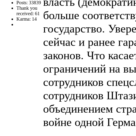
власть (демократи
Posts: 33839
Thank you
больше соответств
received: 61
Karma: 14
государство. Увер
сейчас и ранее га
законов. Что касае
ограничений на в
сотрудников спецс
сотрудников Штази
объединением стра
войне одной Герма