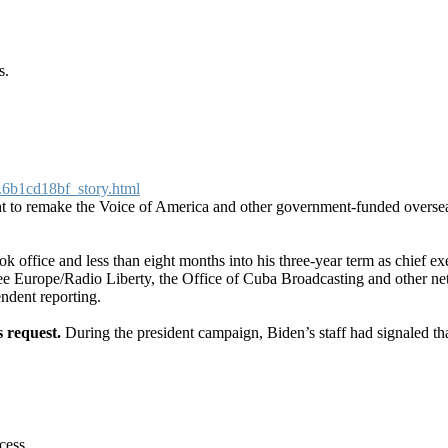
s.
.6b1cd18bf_story.html
t to remake the Voice of America and other government-funded overse
ook office and less than eight months into his three-year term as chi
urope/Radio Liberty, the Office of Cuba Broadcasting and other netwo
ndent reporting.
s request.
During the president campaign, Biden’s staff had signaled th
cess.