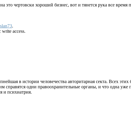
это чертовски хороший бизнес, вот и тянется рука все время п
slan73
.
 write access.
пнейшая в истории человечества авторитарная секта. Всех этих 
тим справятся одни правоохранительные органы, и что одна уже 
я и психиатрия.