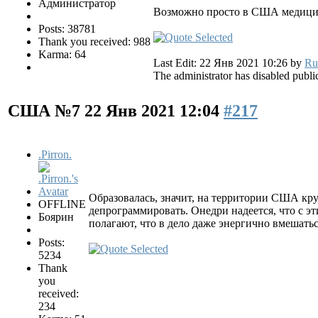
Администратор
Возможно просто в США медицина 
Posts: 38781
Thank you received: 988
Karma: 64
Last Edit: 22 Янв 2021 10:26 by
Ru
The administrator has disabled public
США №7
22 Янв 2021 12:04
#217
.Pirron.
Образовалась, значит, на территории США кру
OFFLINE
депрограммировать. Онедри надеется, что с э
Боярин
полагают, что в дело даже энергично вмешатьс
Posts:
5234
Thank
you
received:
234