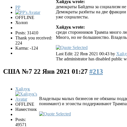
Хайдук wrote:
демократы Байдена за социализм не
PP
Демократы разбиты на две фракции 
уже социалисты.
OFFLINE
Холоп
Хайдук wrote:
среди сторонников Трампа много лю
Posts: 31410
Много, но не большинство. Владел
Thank you received:
224
Karma: -124
Last Edit: 22 Янв 2021 00:43 by
Хайд
The administrator has disabled public wr
США №7
22 Янв 2021 01:27
#213
Хайдук
Владельцы малых бизнесов не обязаны подде
понимают) и эгоисты поддерживают Трампа,
OFFLINE
Наместник
Posts:
49571