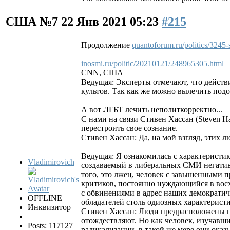
США №7
22 Янв 2021 05:23
#215
Продолжение
quantoforum.ru/politics/3245
inosmi.ru/politic/20210121/248965305.html
CNN, США
Ведущая: Эксперты отмечают, что действ
культов. Так как же можно вылечить подо
А вот ЛГБТ лечить неполиткорректно...
С нами на связи Стивен Хассан (Steven H
перестроить свое сознание.
Стивен Хассан: Да, на мой взгляд, этих 
Ведущая: Я ознакомилась с характеристик
Vladimirovich
создаваемый в либеральных СМИ негатив
того, это лжец, человек с завышенными 
критиков, постоянно нуждающийся в восх
с обвинениями в адрес наших демократич
OFFLINE
обладателей столь одиозных характеристи
Инквизитор
Стивен Хассан: Люди предрасположены пр
отождествляют. Но как человек, изучавши
Posts: 117127
радикализации, в такой же мере они оказ