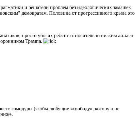
прагматики и решатели проблем без идеологических замашек
новским" демократам. Половина от прогрессивного крыла это
анатиков, просто убогих ребят с относительно низким ай-кью
сторонником Трампа.
росто самодуры (якобы любящие «свободу», которую не
 ниже.