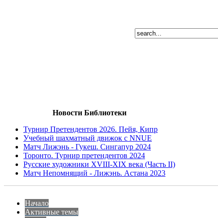
Новости Библиотеки
Турнир Претендентов 2026. Пейя, Кипр
Учебный шахматный движок с NNUE
Матч Лижэнь - Гукеш. Сингапур 2024
Торонто. Турнир претендентов 2024
Русские художники XVIII-XIX века (Часть II)
Матч Непомнящий - Лижэнь. Астана 2023
Начало
Активные темы