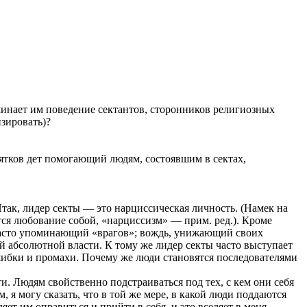
инает им поведение сектантов, сторонников религиозных
изировать)?
сятков дет помогающий людям, состоявшим в сектах,
так, лидер секты — это нарциссическая личность. (Намек на
я любование собой, «нарциссизм» — прим. ред.). Кроме
 часто упоминающий «врагов»; вождь, унижающий своих
 абсолютной власти. К тому же лидер секты часто выступает
шибки и промахи. Почему же люди становятся последователями
. Людям свойственно подстраиваться под тех, с кем они себя
я могу сказать, что в той же мере, в какой люди поддаются
т им оправиться и прийти в себя, и это вселяет в меня