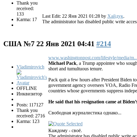
Thank you
received:
133
Last Edit: 22 Янв 2021 01:28 by
Хайдук
.
Karma: 17
The administrator has disabled public write acces
США №7
22 Янв 2021 04:41
#214
www.washingtonpost.com/lifestyle/media/m..
Michael Pack
, a Trump appointee who sough
Vladimirovich
short and tumultuous tenure.
Pack quit a few hours after President Biden t
government agency oversees VOA, Radio Free E
OFFLINE
countries whose governments suppress indepe
Инквизитор
He said that his resignation came at Biden’
Posts: 117127
Thank you
Свободная журналистика однако...
received: 2716
Karma: 123
Каждому - своё.
The administrator has disabled public write ac