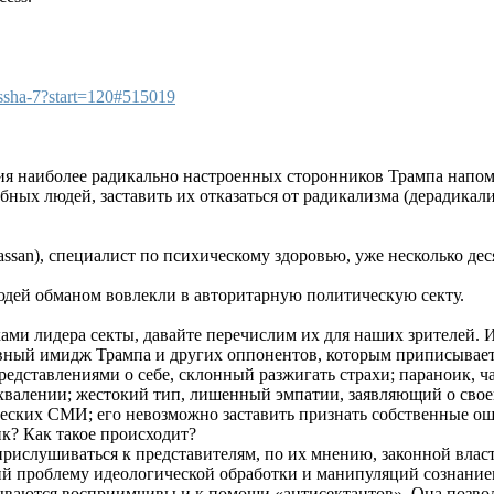
-ssha-7?start=120#515019
ия наиболее радикально настроенных сторонников Трампа напом
бных людей, заставить их отказаться от радикализма (дерадикал
assan), специалист по психическому здоровью, уже несколько де
людей обманом вовлекли в авторитарную политическую секту.
ами лидера секты, давайте перечислим их для наших зрителей. И
ный имидж Трампа и других оппонентов, которым приписываетс
представлениями о себе, склонный разжигать страхи; параноик,
валении; жестокий тип, лишенный эмпатии, заявляющий о своей
еских СМИ; его невозможно заставить признать собственные о
к? Как такое происходит?
ислушиваться к представителям, по их мнению, законной власти
й проблему идеологической обработки и манипуляций сознанием, 
ываются восприимчивы и к помощи «антисектантов». Она позволяе