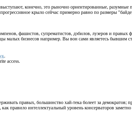
 выступают, конечно, это рыночно ориентированные, разумные 
прогрессивное крыло сейчас примерно равно по размеры "байде
мпенов, фашистов, супрематистов, дэбилов, лузеров и правых ф
ьцы малых бизнесов например. Вы вон сами являетесь бывшим 
ук
.
ite access.
рживать правых, большинство хай-тека болеет за демократов; п
 как правило интеллектуальный уровень консерваторов заметно