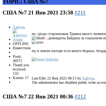
TOPIC: США №7
США №7
21 Янв 2021 23:58
#211
Хайдук
не, среди сторонников Трампа много люмпено
; демократы Байдена за социализм 
OFFLINE
Наместник
ну, в левом секторе есть много бедных, безд
Posts:
49571
Thank you
received:
133
Karma: 17
Last Edit: 22 Янв 2021 00:15 by
Хайдук
.
The administrator has disabled public write access
США №7
22 Янв 2021 00:36
#212