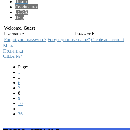
Поиск
Сообщения
LaTeX
Help
Welcome,
Guest
Username:
Password:
Forgot your password?
Forgot your username?
Create an account
Мiръ
Политика
США №7
Page:
1
...
6
7
8
9
10
...
36