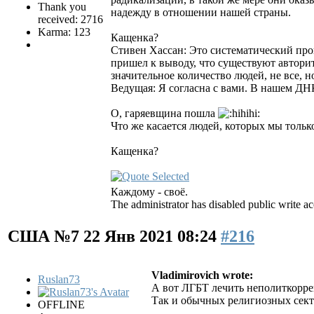
Thank you
надежду в отношении нашей страны.
received: 2716
Karma: 123
Кащенка?
Стивен Хассан: Это систематический проц
пришел к выводу, что существуют автори
значительное количество людей, не все, 
Ведущая: Я согласна с вами. В нашем Д
О, гаряевщина пошла
Что же касается людей, которых мы тольк
Кащенка?
Каждому - своё.
The administrator has disabled public write ac
США №7
22 Янв 2021 08:24
#216
Vladimirovich wrote:
Ruslan73
А вот ЛГБТ лечить неполиткорр
Так и обычных религиозных сект
OFFLINE