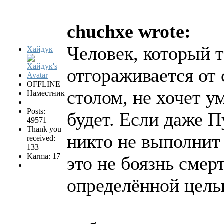
chuchxe wrote:
Человек, который т
Хайдук
отгораживается от
OFFLINE
столом, не хочет у
Наместник
Posts:
будет. Если даже П
49571
Thank you
никто не выполнит
received:
133
Karma: 17
это не боязнь смерт
определённой цел