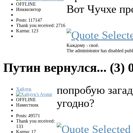
OFFLINE
Вот Чучхе пр
Инквизитор
Posts: 117147
Thank you received: 2716
Karma: 123
Каждому - своё.
The administrator has disabled publ
Путин вернулся... (3)
попробую загад
Хайдук
угодно?
OFFLINE
Наместник
Posts: 49571
Thank you received:
133
Karma: 17