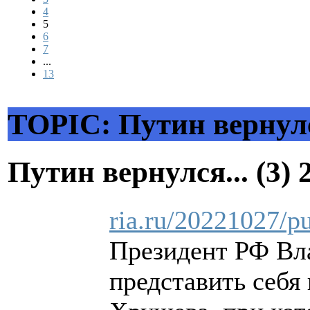
4
5
6
7
...
13
TOPIC: Путин вернулся
Путин вернулся... (3)
ria.ru/20221027/p
Президент РФ Вла
представить себя