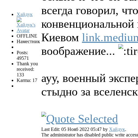
всегда говорил, чт
Хайдук
конвенциональной в
Киевом
link.medi
OFFLINE
Наместник
воображение...
Posts:
49571
Thank you
received:
ауу, военный экспе
133
Karma: 17
стыдно за вселенс
Last Edit: 05 Нояб 2022 05:47 by
Хайдук
.
The administrator has disabled public write access