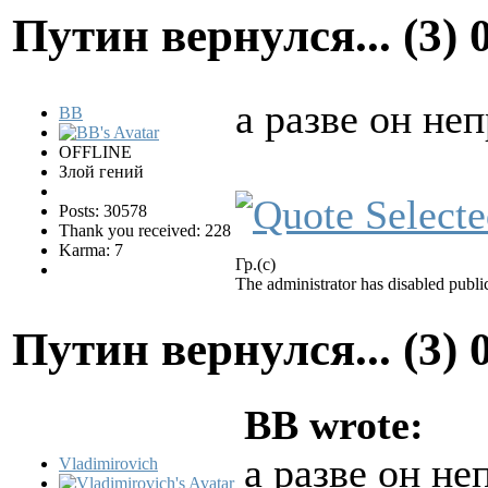
Путин вернулся... (3)
а разве он не
BB
OFFLINE
Злой гений
Posts: 30578
Thank you received: 228
Karma: 7
Гр.(с)
The administrator has disabled public
Путин вернулся... (3)
BB wrote:
а разве он не
Vladimirovich