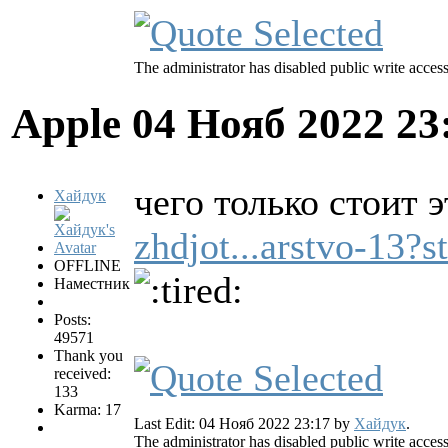
The administrator has disabled public write access
Apple
04 Нояб 2022 23
чего только стоит 
Хайдук
zhdjot...arstvo-13?s
OFFLINE
Наместник
Posts:
49571
Thank you
received:
133
Karma: 17
Last Edit: 04 Нояб 2022 23:17 by
Хайдук
.
The administrator has disabled public write access