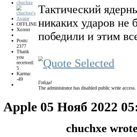
chuchxe
Тактический ядерны
никаких ударов не 
OFFLINE
Холоп
победили и этим все
Posts:
2377
Thank
you
received:
5
Karma:
-49
Гойда!
The administrator has disabled public write access.
Apple
05 Нояб 2022 05
chuchxe wrote