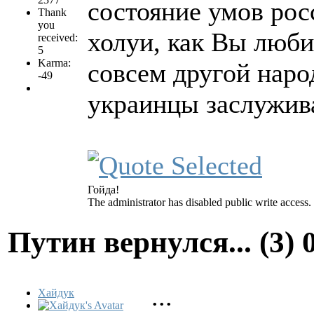
состояние умов рос
Thank
you
холуи, как Вы люби
received:
5
Karma:
совсем другой наро
-49
украинцы заслужива
Гойда!
The administrator has disabled public write access.
Путин вернулся... (3)
...
Хайдук