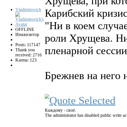
Хрущева, при кот
Vladimirovich
Карибский кризис
"Ни в коем случае
OFFLINE
Инквизитор
роли Хрущева. Ни 
Posts: 117147
пленарной сессии
Thank you
received: 2716
Karma: 123
Брежнев на него 
Каждому - своё.
The administrator has disabled public write ac