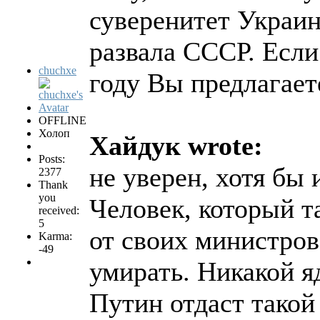
суверенитет Украин
развала СССР. Если
chuchxe
году Вы предлагает
OFFLINE
Холоп
Хайдук wrote:
Posts:
не уверен, хотя бы 
2377
Thank
you
Человек, который т
received:
5
от своих министров
Karma:
-49
умирать. Никакой я
Путин отдаст такой 