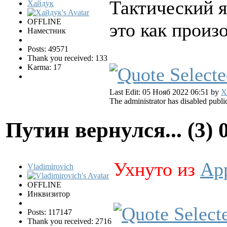
Тактический я
Хайдук
OFFLINE
это как произ
Наместник
Posts: 49571
Thank you received: 133
Karma: 17
Last Edit: 05 Нояб 2022 06:51 by
Х
The administrator has disabled public
Путин вернулся... (3)
Ухнуто из
Ap
Vladimirovich
OFFLINE
Инквизитор
Posts: 117147
Thank you received: 2716