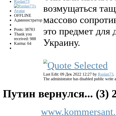
Ruslan73
возмущаться тащи
OFFLINE
массово сопротив
Администратор
это предмет для 
Posts: 38783
Thank you
received: 988
Украину.
Karma: 64
Last Edit: 09 Дек 2022 12:27 by
Ruslan73
.
The administrator has disabled public write 
Путин вернулся... (3)
www.kommersant.