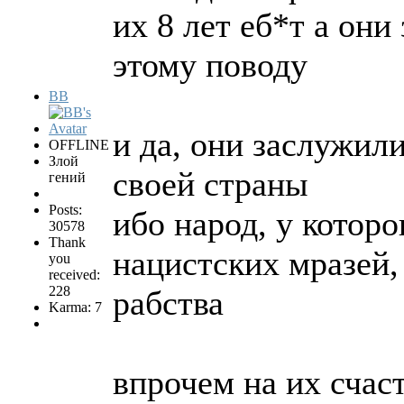
их 8 лет еб*т а они
этому поводу
BB
и да, они заслужили
OFFLINE
Злой
своей страны
гений
Posts:
ибо народ, у которо
30578
Thank
нацистских мразей,
you
received:
228
рабства
Karma: 7
впрочем на их счас