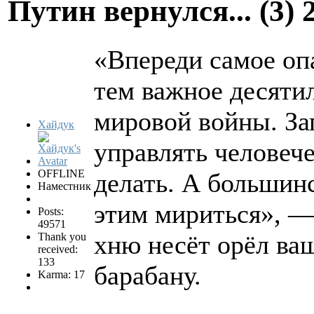
Путин вернулся... (3)
«Впереди самое опа
тем важное десяти
мировой войны. За
Хайдук
управлять человече
OFFLINE
делать. А большинс
Наместник
этим мириться», —
Posts:
49571
хню несёт орёл ва
Thank you
received:
133
барабану.
Karma: 17