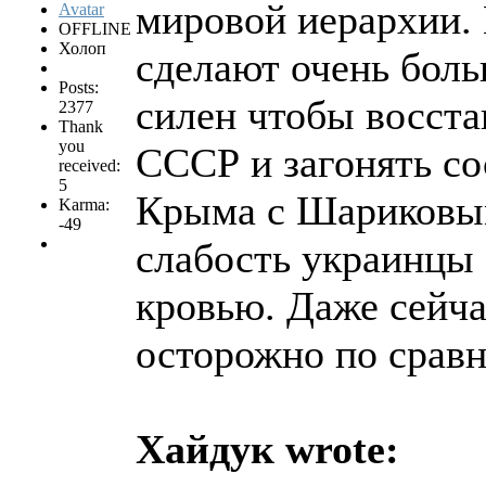
мировой иерархии.
OFFLINE
Холоп
сделают очень боль
Posts:
силен чтобы восста
2377
Thank
you
СССР и загонять сос
received:
5
Крыма с Шариковым
Karma:
-49
слабость украинцы 
кровью. Даже сейч
осторожно по сравн
Хайдук wrote: