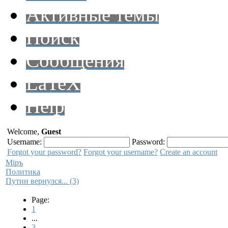
Активные темы
Поиск
Сообщения
LaTeX
Help
Welcome,
Guest
Username:
Password:
Forgot your password?
Forgot your username?
Create an account
Мiръ
Политика
Путин вернулся... (3)
Page:
1
...
3