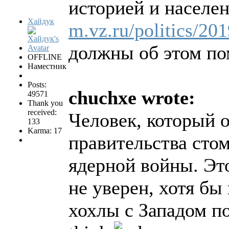
историей и населен
Хайдук
m.vz.ru/politics/20
должны об этом по
OFFLINE
Наместник
Posts:
chuchxe wrote:
49571
Thank you
received:
Человек, который о
133
Karma: 17
правительства сто
ядерной войны. Эт
не уверен, хотя бы
хохлы с Западом пол