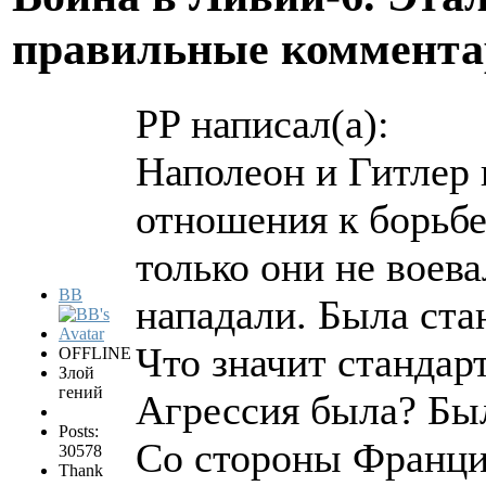
правильные коммента
PP написал(а):
Наполеон и Гитлер
отношения к борьбе
только они не воева
BB
нападали. Была ста
Что значит стандар
OFFLINE
Злой
гений
Агрессия была? Бы
Posts:
Со стороны Франци
30578
Thank