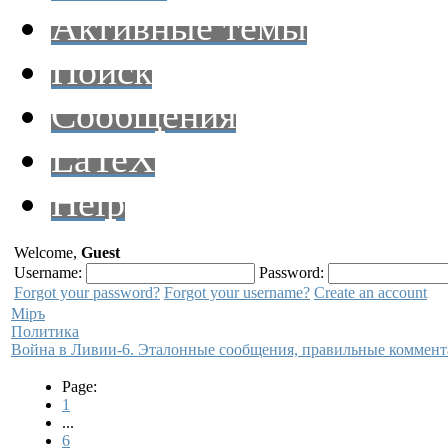
Активные темы
Поиск
Сообщения
LaTeX
Help
Welcome,
Guest
Username:
Password:
Forgot your password?
Forgot your username?
Create an account
Мiръ
Политика
Война в Ливии-6. Эталонные сообщения, правильные коммент
Page:
1
...
6