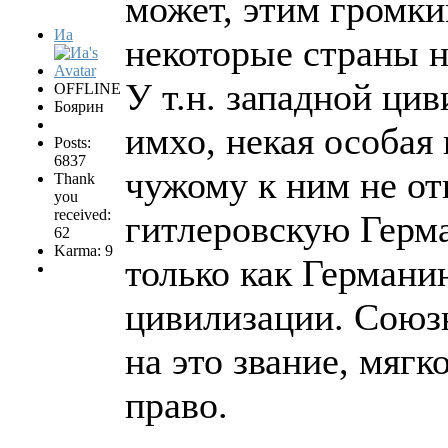
может, этим громк
Иа
некоторые страны н
У т.н. западной ци
OFFLINE
Боярин
имхо, некая особая 
Posts:
6837
чужому к ним не от
Thank
you
received:
гитлеровскую Герм
62
Karma: 9
только как Германи
цивилизации. Союз
на это звание, мягк
право.