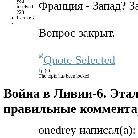
you
Франция - Запад? З
received:
228
Karma: 7
Вопрос закрыт.
Гр.(с)
The topic has been locked.
Война в Ливии-6. Эта
правильные коммента
onedrey написал(а):