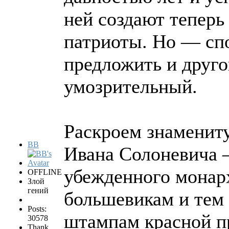
ней создают теперь
патриоты. Но — спо
предложить и друго
умозрительный.
Раскроем знаменит
BB
Ивана Солоневича —
убежденного монарх
OFFLINE
Злой
гений
большевикам и тем 
Posts:
штампам красной п
30578
Thank