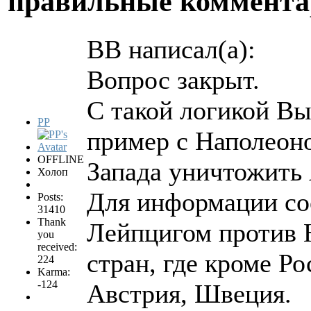
правильные коммента
BB написал(а):
Вопрос закрыт.
С такой логикой Вы
PP
пример с Наполеон
OFFLINE
Запада уничтожить
Холоп
Для информации со
Posts:
31410
Thank
Лейпцигом против 
you
received:
стран, где кроме Р
224
Karma:
-124
Австрия, Швеция.