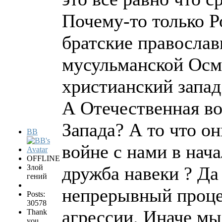
Почему-то только Р
братские православ
мусульманской Осма
христианский запад
А Отечественная вой
Запада? А то что о
BB
войне с нами в нача
OFFLINE
Злой
дружба навеки ? Да 
гений
непрерывный проце
Posts:
30578
агрессии. Иначе мы
Thank
you