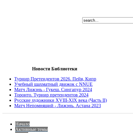
Новости Библиотеки
Турнир Претендентов 2026. Пейя, Кипр
Учебный шахматный движок с NNUE
Матч Лижэнь - Гукеш. Сингапур 2024
Торонто. Турнир претендентов 2024
Русские художники XVIII-XIX века (Часть II)
Матч Непомнящий - Лижэнь. Астана 2023
Начало
Активные темы