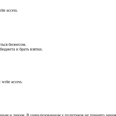
rite access.
ться бизнесом.
бюджета и брать взятки.
 write access.
ым и диким. В цивилизованном у политиков не принято занимат