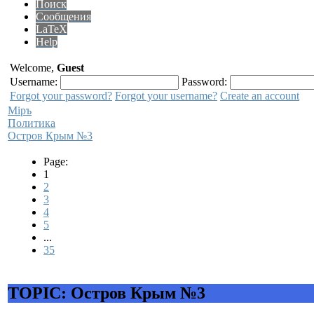
Поиск
Сообщения
LaTeX
Help
Welcome,
Guest
Username:
Password:
Forgot your password?
Forgot your username?
Create an account
Мiръ
Политика
Остров Крым №3
Page:
1
2
3
4
5
...
35
TOPIC: Остров Крым №3