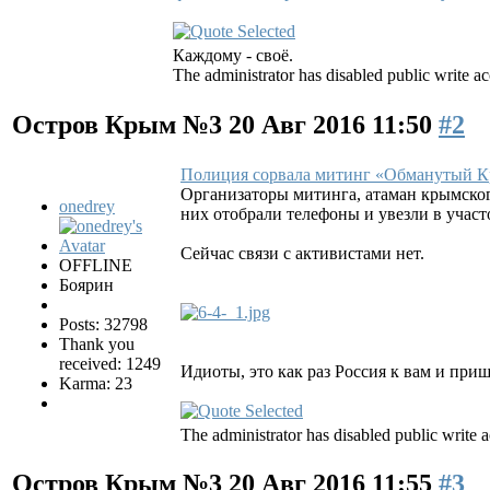
Каждому - своё.
The administrator has disabled public write ac
Остров Крым №3
20 Авг 2016 11:50
#2
Полиция сорвала митинг «Обманутый К
Организаторы митинга, атаман крымско
onedrey
них отобрали телефоны и увезли в учас
Сейчас связи с активистами нет.
OFFLINE
Боярин
Posts: 32798
Thank you
received: 1249
Идиоты, это как раз Россия к вам и при
Karma: 23
The administrator has disabled public write a
Остров Крым №3
20 Авг 2016 11:55
#3