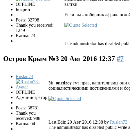
OFFLINE
взятки.
Боярин
Если вы - поборник африканско
Posts: 32798
Thank you received:
1249
Karma: 23
The administrator has disabled publi
Остров Крым №3
20 Авг 2016 12:37
#7
Ruslan73
Ув.
onedrey
тут прав, капитализмы они о
социалистическими достижениями и борь
OFFLINE
Администратор
Posts: 38781
Thank you
received: 988
Last Edit: 20 Авг 2016 12:38 by
Ruslan73
.
Karma: 64
The administrator has disabled public write 