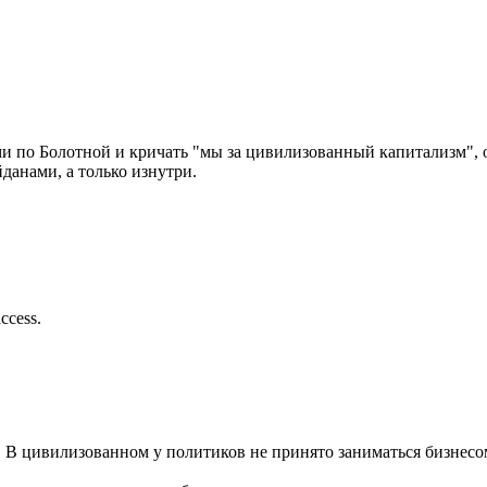
ами по Болотной и кричать "мы за цивилизованный капитализм",
йданами, а только изнутри.
access.
 цивилизованном у политиков не принято заниматься бизнесом, 