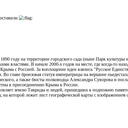
поставили
1890 году на территории городского сада (ныне Парк культуры и
ими властями. В начале 2000-х годов на месте, где когда-то на
 Крыма с Россией. За воплощение идеи взялись "Русское Единст
. Во главе бронзовая статуя императрицы на вершине пьедестала
ского, а также бюсты полководца Александра Суворова и посла
стны к присоединению Крыма к России.
словляет землю Тавриды и людей, пришедших к подножию памятн
, на которой лежит лист географической карты с изображением 