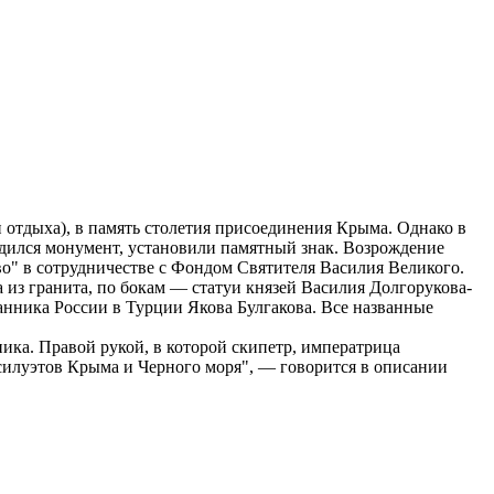
 отдыха), в память столетия присоединения Крыма. Однако в
ходился монумент, установили памятный знак. Возрождение
во" в сотрудничестве с Фондом Святителя Василия Великого.
 из гранита, по бокам — статуи князей Василия Долгорукова-
нника России в Турции Якова Булгакова. Все названные
ика. Правой рукой, в которой скипетр, императрица
силуэтов Крыма и Черного моря", — говорится в описании