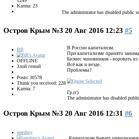
1249
Karma: 23
The administrator has disabled public w
Остров Крым №3
20 Авг 2016 12:23
#5
В России капитализм.
BB
При капитализме принято занима
Бизнес чиновников - воровать из 
OFFLINE
Всё как и везде.
Злой гений
Проблемы?
Posts: 30578
Thank you received: 228
Karma: 7
Гр.(с)
The administrator has disabled public
Остров Крым №3
20 Авг 2016 12:31
#6
onedrey
Капитализм бывает цивилизованн