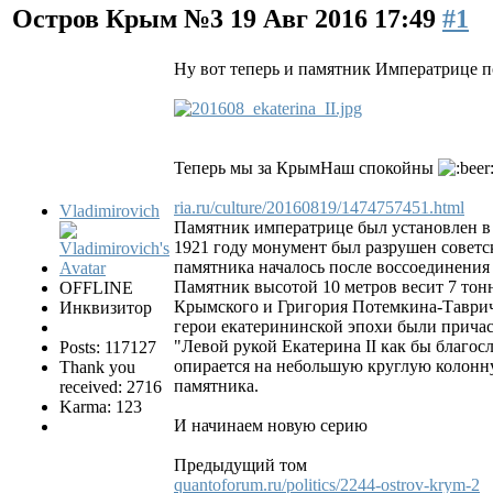
Остров Крым №3
19 Авг 2016 17:49
#1
Ну вот теперь и памятник Императрице 
Теперь мы за КрымНаш спокойны
ria.ru/culture/20160819/1474757451.html
Vladimirovich
Памятник императрице был установлен в 
1921 году монумент был разрушен советск
памятника началось после воссоединения
Памятник высотой 10 метров весит 7 тонн
OFFLINE
Крымского и Григория Потемкина-Тавриче
Инквизитор
герои екатерининской эпохи были прича
"Левой рукой Екатерина II как бы благо
Posts: 117127
опирается на небольшую круглую колонну
Thank you
памятника.
received: 2716
Karma: 123
И начинаем новую серию
Предыдущий том
quantoforum.ru/politics/2244-ostrov-krym-2