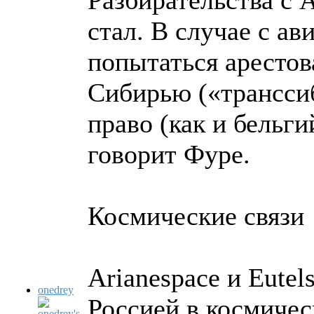
Разбирательства с 
стал. В случае с а
попытаться арестов
Сибирью («трансси
право (как и бельг
говорит Фуре.
Космические связи
Arianespace и Eutel
onedrey
Россией в космичес