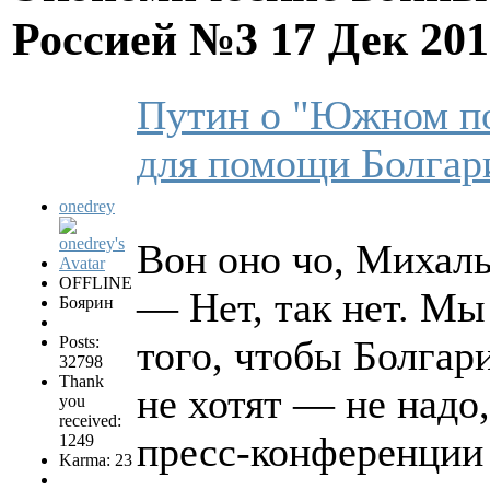
Россией №3
17 Дек 201
Путин о "Южном по
для помощи Болгар
onedrey
Вон оно чо, Михал
OFFLINE
— Нет, так нет. Мы
Боярин
Posts:
того, чтобы Болгар
32798
Thank
не хотят — не надо
you
received:
пресс-конференции 
1249
Karma: 23