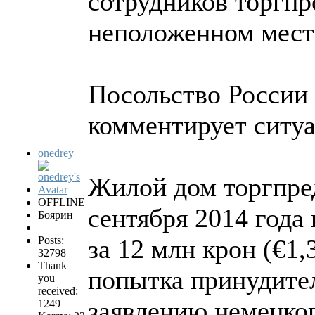
сотрудников торгпр
неположенном мест
Посольство России
комментирует ситуа
onedrey
Жилой дом торгпре
OFFLINE
сентября 2014 года
Боярин
Posts:
за 12 млн крон (€1,
32798
Thank
попытка принудите
you
received:
заявлению немецко
1249