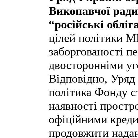
Виконавчої ради
“російські обліг
цілей політики М
заборгованості п
двосторонніми уг
Відповідно, Уряд 
політика Фонду с
наявності простр
офіційними креди
продовжити надан