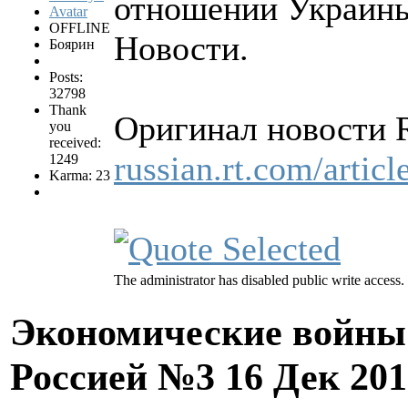
отношении Украины
OFFLINE
Новости.
Боярин
Posts:
32798
Thank
Оригинал новости R
you
received:
russian.rt.com/artic
1249
Karma: 23
The administrator has disabled public write access.
Экономические войны 
Россией №3
16 Дек 201