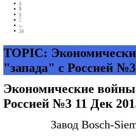
4
5
6
7
...
34
TOPIC: Экономически
"запада" с Россией №3
Экономические войны 
Россией №3
11 Дек 201
Завод Bosch-Sie