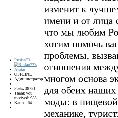
изменит к лучшем
имени и от лица 
что мы любим Ро
хотим помочь ва
проблемы, вызва
Ruslan73
отношения между
OFFLINE
многом основа э
Администратор
для обеих наших 
Posts: 38781
Thank you
received: 988
моды: в пищевой
Karma: 64
механике, турист