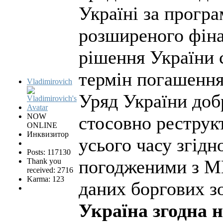
Україні за прог
розширеного фіна
рішення України с
термін погашення 
Vladimirovich
Уряд України доб
NOW
стосовно реструк
ONLINE
Инквизитор
усього часу згідн
Posts: 117130
погодженими з М
Thank you
received: 2716
Karma: 123
даних боргових з
Україна згодна 