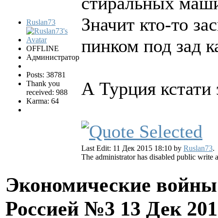
стиральных маши
Значит кто-то за
Ruslan73
пинком под зад к
OFFLINE
Администратор
Posts: 38781
А Турция кстати 
Thank you
received: 988
Karma: 64
Last Edit: 11 Дек 2015 18:10 by
Ruslan73
.
The administrator has disabled public write 
Экономические войны 
Россией №3
13 Дек 201