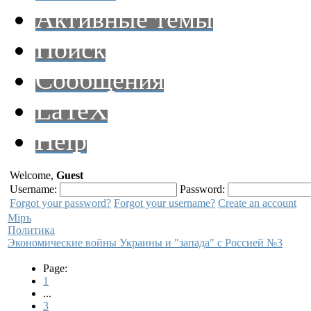
Активные темы
Поиск
Сообщения
LaTeX
Help
Welcome,
Guest
Username:
Password:
Forgot your password?
Forgot your username?
Create an account
Мiръ
Политика
Экономические войны Украины и "запада" с Россией №3
Page:
1
...
3