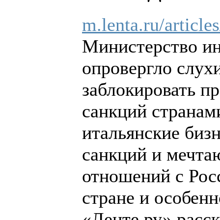
m.lenta.ru/article
Министерство ин
опровергло слухи
заблокировать п
санкций странам
итальянские биз
санкций и мечта
отношений с Рос
стране и особен
«Ленте.ру» расс