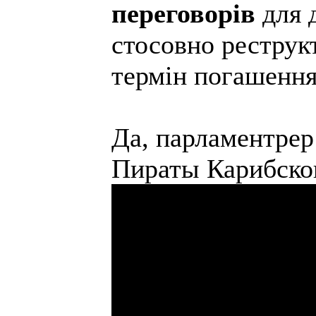
переговорів
для 
стосовно реструкт
термін погашення 
Да, парламентрер
Пираты Карибско