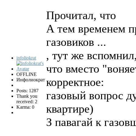
Прочитал, что
А тем временем п
газовиков ...
, тут же вспомнил
infoliokrat
что вместо "воня
OFFLINE
корректное:
Инфолиократ
Posts: 1287
газовый вопрос д
Thank you
received: 2
квартире)
Karma: 0
З павагай к газов