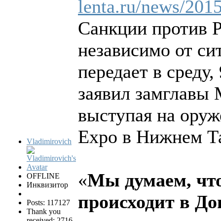
lenta.ru/news/201
Санкции против Р
независимо от си
передает в среду,
заявил замглавы 
выступая на оруж
Expo в Нижнем Т
Vladimirovich
«
Мы думаем, что
OFFLINE
Инквизитор
происходит в До
Posts: 117127
Thank you
received: 2716