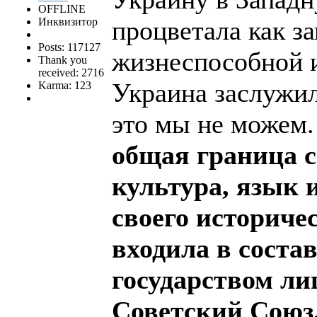
OFFLINE
Инквизитор
процветала как з
Posts: 117127
жизнеспособной и
Thank you
received: 2716
Украина заслужил
Karma: 123
это мы не можем.
общая граница с
культура, язык 
своего историче
входила в соста
государством лиш
Советский Союз