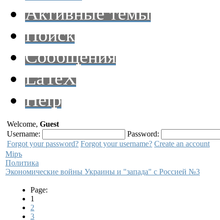
Активные темы
Поиск
Сообщения
LaTeX
Help
Welcome,
Guest
Username:
Password:
Forgot your password?
Forgot your username?
Create an account
Мiръ
Политика
Экономические войны Украины и "запада" с Россией №3
Page:
1
2
3