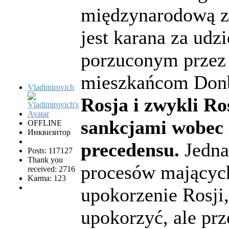
międzynarodową za
jest karana za udz
porzuconym przez 
mieszkańcom Don
Vladimirovich
Rosja i zwykli Ro
sankcjami wobec i
OFFLINE
Инквизитор
precedensu.
Jedna
Posts: 117127
Thank you
procesów mających
received: 2716
Karma: 123
upokorzenie Rosji, 
upokorzyć, ale pr