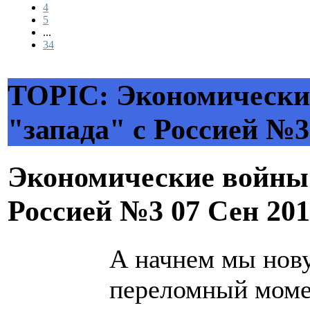
4
5
...
34
TOPIC: Экономически
"запада" с Россией №3
Экономические войны 
Россией №3
07 Сен 20
А начнем мы нову
переломный мом