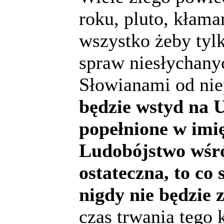
roku, pluto, kłama
wszystko żeby tyl
spraw niesłychany
Słowianami od ni
będzie wstyd na U
popełnione w imi
Ludobójstwo wśró
ostateczna, to co 
nigdy nie będzie
czas trwania tego 