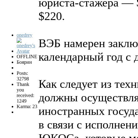
юриста-стажера — 
$220.
onedrey
ВЭБ намерен заклю
календарный год с 
OFFLINE
Боярин
Posts:
32798
Как следует из тех
Thank
you
должны осуществля
received:
1249
Karma: 23
иностранных госуд
в связи с исполнен