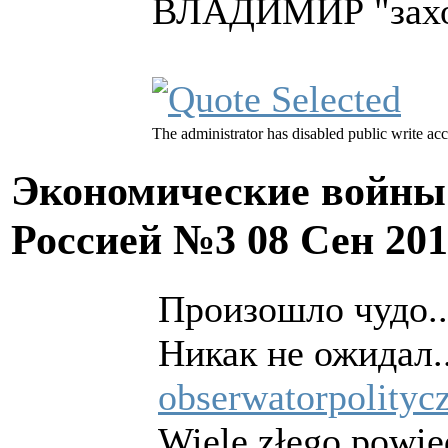
ВЛАДИМИР "захот
The administrator has disabled public write acc
Экономические войны 
Россией №3
08 Сен 20
Произошло чудо..
Никак не ожидал..
obserwatorpolityc
Wiele złego powie