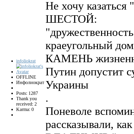
Не хочу казаться 
ШЕСТОЙ:
"дружественность
краеугольный до
КАМЕНЬ жизненн
infoliokrat
Путин допустит с
OFFLINE
Украины
Инфолиократ
Posts: 1287
.
Thank you
received: 2
Поневоле вспоми
Karma: 0
рассказывали, ка