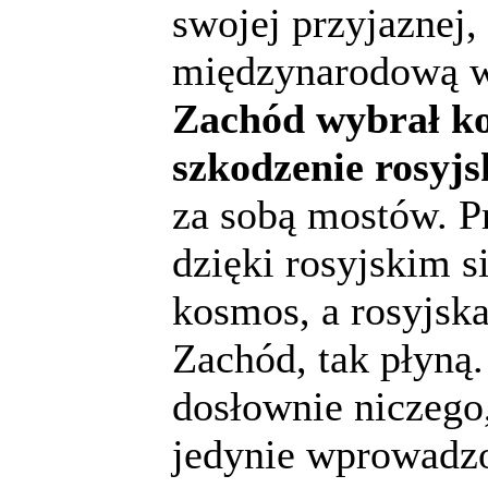
swojej przyjaznej,
międzynarodową ws
Zachód wybrał kon
szkodzenie rosyj
za sobą mostów. Pr
dzięki rosyjskim 
kosmos, a rosyjska
Zachód, tak płyną.
dosłownie niczego
jedynie wprowadz