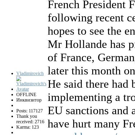
French President F
following recent c
hopes to see the en
Mr Hollande has pr
of France, Germany
later this month on
Vladimirovich
He said there had 
implementing a tro
OFFLINE
Инквизитор
EU sanctions and 
Posts: 117127
Thank you
have hurt many Fr
received: 2716
Karma: 123