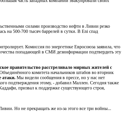
ак большая часть западных компаний эвакуировали своих
льственными силами производство нефти в Ливии резко
ь на 500-700 тысяч баррелей в сутки. В Eni спад
тролирует. Комиссия по энергетике Евросоюза заявила, что
оличества попадающей в СМИ дезинформации подтвердить эту
ское правительство расстреливало мирных жителей с
 Объединённого комитета начальников штабов во вторник
 атаки.
Мы видели сообщения в прессе, но у нас нет
ого подтверждения этому, - добавил Маллен. Сегодня также
Каддафи, призвал к поддержке существующего строя,
ивии. Но не прекращать же из-за этого все три войны...