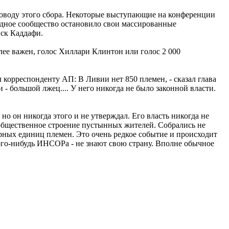
 поводу этого сбора. Некоторые выступающие на конференции
одное сообщество остановило свои массированные
йск Каддафи.
лее важен, голос Хиллари Клинтон или голос 2 000
 корреспонденту АП: В Ливии нет 850 племен, - сказал глава
- большой лжец.... У него никогда не было законной власти.
о он никогда этого и не утверждал. Его власть никогда не
 общественное строение пустынных жителей. Собрались не
турных единиц племен. Это очень редкое событие и происходит
кого-нибудь ИНСОРа - не знают свою страну. Вполне обычное