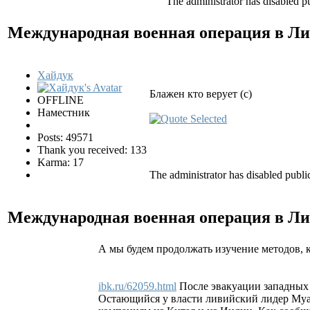
The administrator has disabled pu
Международная военная операция в Ли
Хайдук
Блажен кто верует (с)
OFFLINE
Наместник
Posts: 49571
Thank you received: 133
Karma: 17
The administrator has disabled public
Международная военная операция в Ли
А мы будем продолжать изучение методов, 
ibk.ru/62059.html
После эвакуации западных
Остающийся у власти ливийский лидер Муа