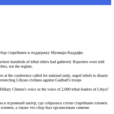
сбор старейшин в поддержку Муамара Каддафи.
here hundreds of tribal elders had gathered. Reporters were told
ibes, not the regime.
rs at the conference called for national unity, urged rebels to disarm
otecting Libyan civilians against Gadhafi's troops
Hillary Clinton's voice or the voice of 2,000 tribal leaders of Libya?
 в огромный шатер, где собрались сотни старейшин племен.
 племен, а также что сбор был организован самими