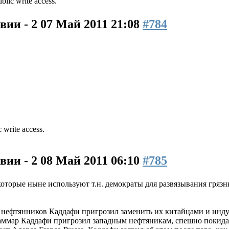
blic write access.
вии - 2
07 Май 2011 21:08
#784
 write access.
вии - 2
08 Май 2011 06:10
#785
которые ныне используют т.н. демократы для развязывания гряз
 нефтянников Каддафи пригрозил заменить их китайцами и инд
ммар Каддафи пригрозил западным нефтяникам, спешно покидаю