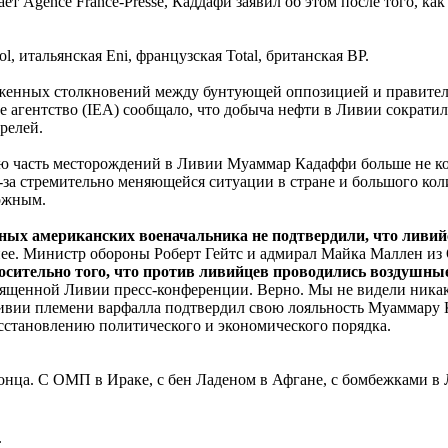
ет Agence France-Presse, Каддафи заявил об этом после того, к
, итальянская Eni, французская Total, британская ВР.
руженных столкновений между бунтующей оппозицией и правите
 агентство (IEA) сообщало, что добыча нефти в Ливии сократилас
релей.
ю часть месторождений в Ливии Муаммар Кадаффи больше не кон
з-за стремительно меняющейся ситуации в стране и большого к
ожным.
ных американских военачальника не подтвердили, что ливий
анее. Министр обороны Роберт Гейтс и адмирал Майка Маллен из
носительно того, что против ливийцев проводились воздушные
священной Ливии пресс-конференции. Верно. Мы не видели никак
Ливии племени варфалла подтвердил свою лояльность Муаммару 
сстановлению политического и экономического порядка.
онца. С ОМП в Ираке, с бен Ладеном в Афгане, с бомбежками в Л
.