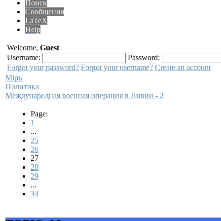
Поиск
Сообщения
LaTeX
Help
Welcome,
Guest
Username:
Password:
Forgot your password?
Forgot your username?
Create an account
Мiръ
Политика
Международная военная операция в Ливии - 2
Page:
1
...
25
26
27
28
29
...
34