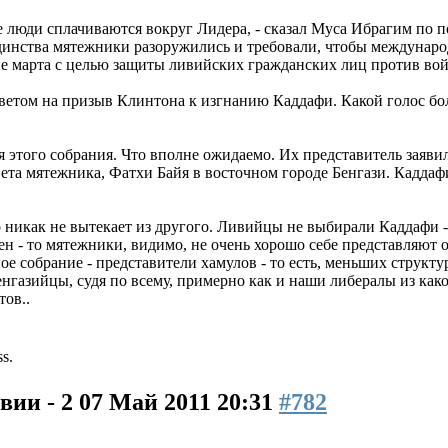
ие люди сплачиваются вокруг Лидера, - сказал Муса Ибрагим по
динства мятежники разоружились и требовали, чтобы междунар
не марта с целью защиты ливийских гражданских лиц против во
тветом на призыв Клинтона к изгнанию Каддафи. Какой голос бо
этого собрания. Что вполне ожидаемо. Их представитель заявил
та мятежника, Фатхи Байя в восточном городе Бенгази. Каддафи 
никак не вытекает из другого. Ливийцы не выбирали Каддафи - н
ен - то мятежники, видимо, не очень хорошо себе представляют
ное собрание - представители хамулов - то есть, меньших струк
енгазийцы, судя по всему, примерно как и наши либералы из ка
ов..
ss.
вии - 2
07 Май 2011 20:31
#782