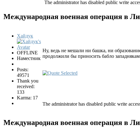
The administrator has disabled public write acce
Международная военная операция в Ли
Хайдук
Ну, ведь не мешали ни башка, ни образован
OFFLINE
продолжили бы приносить бабло западнякам.
Наместник
Posts:
49571
Thank you
received:
133
Karma: 17
The administrator has disabled public write acces
Международная военная операция в Ли