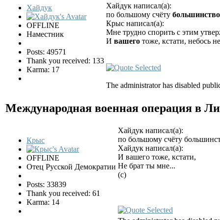
Хайдук написал(а):
Хайдук
по большому счёту
большинство 
Крыс написал(а):
OFFLINE
Мне трудно спорить с этим утвер
Наместник
И
вашего
тоже, кстати, небось н
Posts: 49571
Thank you received: 133
Karma: 17
The administrator has disabled public
Международная военная операция в Ли
Хайдук написал(а):
по большому счёту большинств
Крыс
Хайдук написал(а):
И вашего тоже, кстати,
OFFLINE
Не брат ты мне...
Отец Русской Демократии
(с)
Posts: 33839
Thank you received: 61
Karma: 14