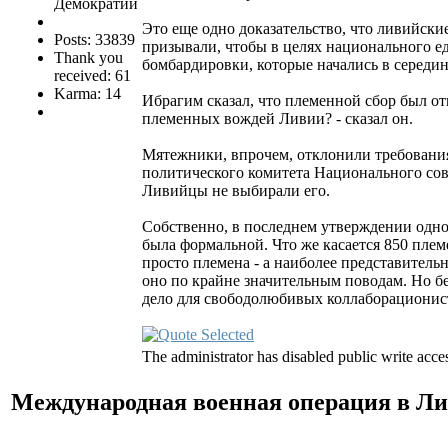
Демократии
Это еще одно доказательство, что ливийск
Posts: 33839
призывали, чтобы в целях национального е
Thank you
бомбардировки, которые начались в середи
received: 61
Karma: 14
Ибрагим сказал, что племенной сбор был о
племенных вождей Ливии? - сказал он.
Мятежники, впрочем, отклонили требования 
политического комитета Национального сове
Ливийцы не выбирали его.
Собственно, в последнем утверждении одно 
была формальной. Что же касается 850 плем
просто племена - а наиболее представитель
оно по крайне значительным поводам. Но б
дело для свободолюбивых коллаборационист
The administrator has disabled public write acce
Международная военная операция в Ли