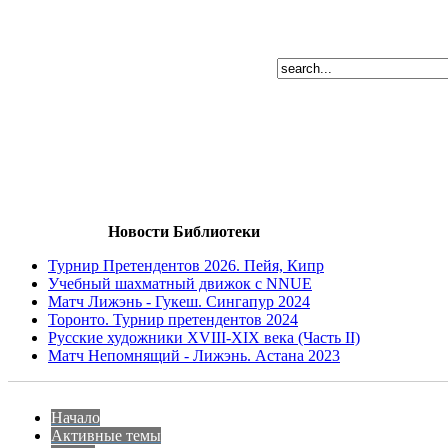
Новости Библиотеки
Турнир Претендентов 2026. Пейя, Кипр
Учебный шахматный движок с NNUE
Матч Лижэнь - Гукеш. Сингапур 2024
Торонто. Турнир претендентов 2024
Русские художники XVIII-XIX века (Часть II)
Матч Непомнящий - Лижэнь. Астана 2023
Начало
Активные темы