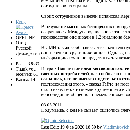
компаниям из Китая и из Индии. Как сообща
сотрудников из страны.
Своих сотрудников вывезли испанская Repsol
Крыс
В результате массовых беспорядков и воо
сократилось. Международное энергетическое
производства оценивали в 1,2 миллиона бар
OFFLINE
Отец
В СМИ так же сообщалось, что значительну
Русской
они перешли в руки повстанцев. Однако, и
Демократии
информацию точно не представляется возм
Posts: 33839
Вчера в Вашингтоне
два высокопоставлен
Thank you
военных истребителей
, как сообщалось р
received: 61
сознались, что не имеют свидетельств от
Karma: 14
подтверждения этого, - сказал Гейтс на по
стало известно, что вождь крупнейшего в 
консолидации общества и немедленному во
03.03.2011
Подумаешь, с кем не бывает, ошиблись слег
Last Edit: 19 Фев 2020 18:50 by
Vladimirovich