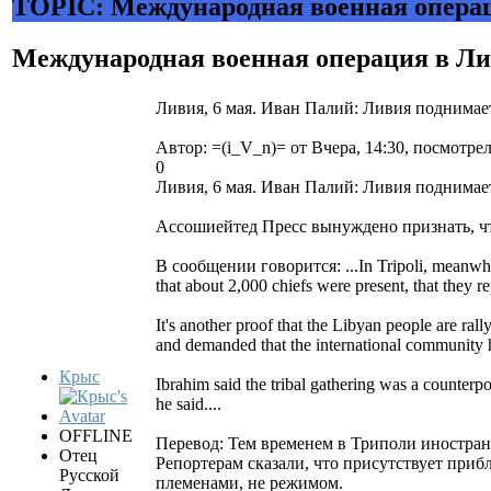
TOPIC: Международная военная операц
Международная военная операция в Ли
Ливия, 6 мая. Иван Палий: Ливия поднимае
Автор: =(i_V_n)= от Вчера, 14:30, посмотрел
0
Ливия, 6 мая. Иван Палий: Ливия поднимае
Ассошиейтед Пресс вынуждено признать, ч
В сообщении говорится: ...In Tripoli, meanwhile
that about 2,000 chiefs were present, that they r
It's another proof that the Libyan people are rall
and demanded that the international community h
Крыс
Ibrahim said the tribal gathering was a counterpoi
he said....
OFFLINE
Перевод: Тем временем в Триполи иностран
Отец
Репортерам сказали, что присутствует приб
Русской
племенами, не режимом.