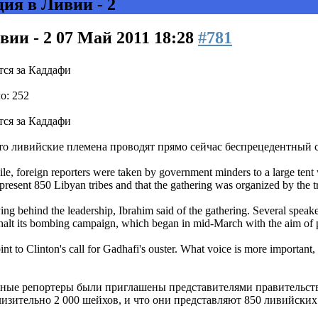
ия в Ливии - 2
вии - 2
07 Май 2011 18:28
#781
тся за Каддафи
о: 252
тся за Каддафи
то ливийские племена проводят прямо сейчас беспрецедентный 
, foreign reporters were taken by government minders to a large tent w
epresent 850 Libyan tribes and that the gathering was organized by the tr
ying behind the leadership, Ibrahim said of the gathering. Several speake
alt its bombing campaign, which began in mid-March with the aim of pr
nt to Clinton's call for Gadhafi's ouster. What voice is more important, 
ные репортеры были приглашены представителями правительства
лизительно 2 000 шейхов, и что они представляют 850 ливийских