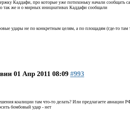
держку Каддафи, про которые уже потихоньку начали сообщать
но так же и о мирных инициативах Каддафи сообщали
овые удары не по конкретным целям, а по площадям (где-то там 
ивии
01 Апр 2011 08:09
#993
ешения коалиции там что-то делать? Или предлагаете авиации 
осить бомбовый удар - нет