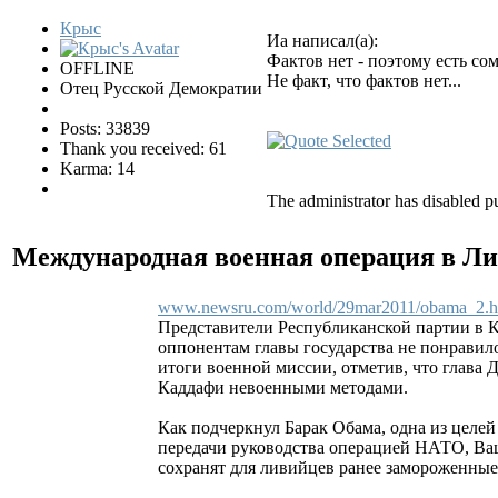
Крыс
Иа написал(а):
Фактов нет - поэтому есть со
OFFLINE
Не факт, что фактов нет...
Отец Русской Демократии
Posts: 33839
Thank you received: 61
Karma: 14
The administrator has disabled pu
Международная военная операция в Л
www.newsru.com/world/29mar2011/obama_2.h
Представители Республиканской партии в 
оппонентам главы государства не понравил
итоги военной миссии, отметив, что глава
Каддафи невоенными методами.
Как подчеркнул Барак Обама, одна из целей
передачи руководства операцией НАТО, Ва
сохранят для ливийцев ранее замороженные