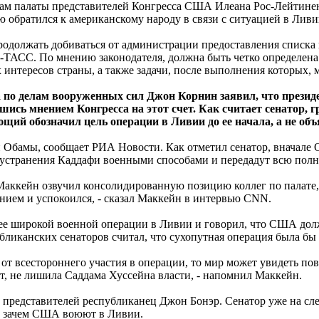
ам палаты представителей Конгресса США Илеана Рос-Лейтинен,
ую обратился к американскому народу в связи с ситуацией в Ливии
родолжать добиваться от администрации предоставления списка 
-ТАСС. По мнению законодателя, должна быть четко определена
нтересов страны, а также задачи, после выполнения которых, м
а по делам вооруженных сил Джон Корнин заявил, что презид
вшись мнением Конгресса на этот счет. Как считает сенатор,
ий обозначил цель операции в Ливии до ее начала, а не объ
 Обамы, сообщает РИА Новости. Как отметил сенатор, вначале
я устранения Каддафи военными способами и передадут всю пол
аккейн озвучил консолидированную позицию коллег по палате,
ением и успокоился, - сказал Маккейн в интервью CNN.
лее широкой военной операции в Ливии и говорил, что США дол
убликанских сенаторов считал, что сухопутная операция была б
т всестороннего участия в операции, то мир может увидеть пов
ет, не лишила Саддама Хуссейна власти, - напомнил Маккейн.
 представителей республиканец Джон Бонэр. Сенатор уже на сл
у, зачем США воюют в Ливии.