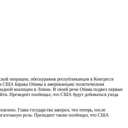
ской операции, обескуражив республиканцев в Конгрессе
та США Барака Обамы к американцам: политическим
родной коалиции в Ливии. В своей речи Обама подвел первые
йти. Президент пообещал, что США будут добиваться ухода
влено. Глава государства заверил, что теперь, после
огательную роль. Президент также пообещал, что США