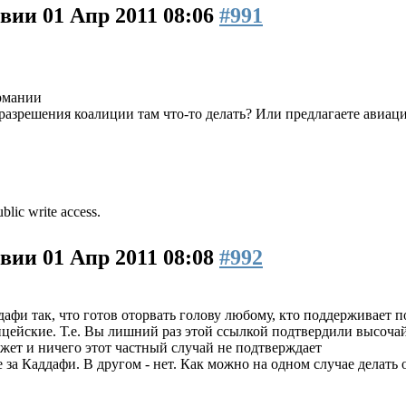
ивии
01 Апр 2011 08:06
#991
рмании
 разрешения коалиции там что-то делать? Или предлагаете авиа
blic write access.
ивии
01 Апр 2011 08:08
#992
фи так, что готов оторвать голову любому, кто поддерживает п
ицейские. Т.е. Вы лишний раз этой ссылкой подтвердили высо
жет и ничего этот частный случай не подтверждает
 за Каддафи. В другом - нет. Как можно на одном случае делать