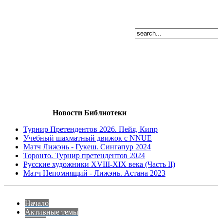
Новости Библиотеки
Турнир Претендентов 2026. Пейя, Кипр
Учебный шахматный движок с NNUE
Матч Лижэнь - Гукеш. Сингапур 2024
Торонто. Турнир претендентов 2024
Русские художники XVIII-XIX века (Часть II)
Матч Непомнящий - Лижэнь. Астана 2023
Начало
Активные темы