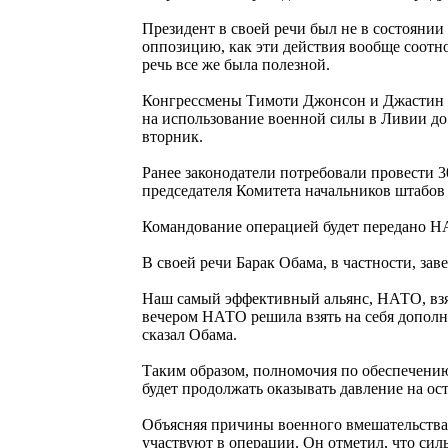
Президент в своей речи был не в состоянии
оппозицию, как эти действия вообще соотнос
речь все же была полезной.
Конгрессмены Тимоти Джонсон и Джастин Э
на использование военной силы в Ливии до
вторник.
Ранее законодатели потребовали провести 3
председателя Комитета начальников штабо
Командование операцией будет передано Н
В своей речи Барак Обама, в частности, за
Наш самый эффективный альянс, НАТО, взял
вечером НАТО решила взять на себя дополн
сказал Обама.
Таким образом, полномочия по обеспечению
будет продолжать оказывать давление на о
Объясняя причины военного вмешательства
участвуют в операции. Он отметил, что си