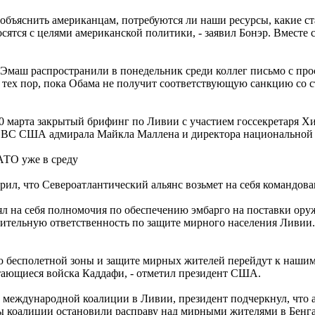
 объяснить американцам, потребуются ли наши ресурсы, какие с
ятся с целями американской политики, - заявил Бонэр. Вместе с 
маш распространили в понедельник среди коллег письмо с прос
 тех пор, пока Обама не получит соответствующую санкцию со с
0 марта закрытый брифинг по Ливии с участием госсекретаря Хи
в ВС США адмирала Майкла Маллена и директора национальной 
АТО уже в среду
верил, что Североатлантический альянс возьмет на себя командов
 на себя полномочия по обеспечению эмбарго на поставки ору
ительную ответственность по защите мирного населения Ливии.
 бесполетной зоны и защите мирных жителей перейдут к нашим 
стающиеся войска Каддафи, - отметил президент США.
 международной коалиции в Ливии, президент подчеркнул, что 
лы коалиции остановили расправу над мирными жителями в Бенга