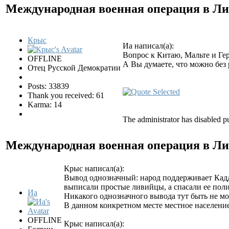
Международная военная операция в Л
Крыс
Иа написал(а):
Вопрос к Китаю, Мальте и Ге
OFFLINE
А Вы думаете, что можно без
Отец Русской Демократии
Posts: 33839
Thank you received: 61
Karma: 14
The administrator has disabled pu
Международная военная операция в Л
Крыс написал(а):
Вывод однозначный: народ поддерживает Кадда
выписали простые ливийцы, а спасали ее пол
Иа
Никакого однозначного вывода тут быть не мо
В данном конкретном месте местное население
OFFLINE
Крыс написал(а):