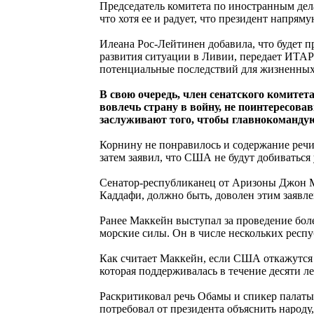
Председатель комитета по иностранным дел
что хотя ее и радует, что президент напрям
Илеана Рос-Лейтинен добавила, что будет п
развития ситуации в Ливии, передает ИТАР
потенциальные последствий для жизненных и
В свою очередь, член сенатского комитет
вовлечь страну в войну, не поинтересова
заслуживают того, чтобы главнокомандующ
Корнину не понравилось и содержание речи
затем заявил, что США не будут добиватьс
Сенатор-республиканец от Аризоны Джон М
Каддафи, должно быть, доволен этим заявл
Ранее Маккейн выступал за проведение бо
морские силы. Он в числе нескольких респ
Как считает Маккейн, если США откажутся о
которая поддерживалась в течение десяти л
Раскритиковал речь Обамы и спикер палаты
потребовал от президента объяснить народ