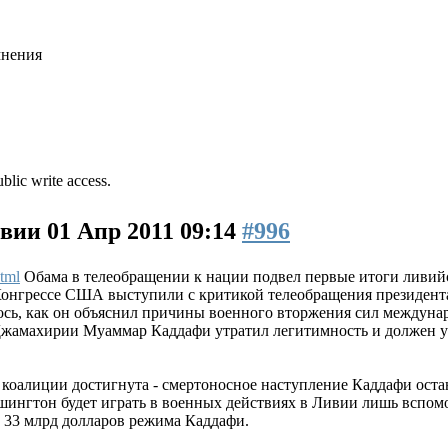
мнения
blic write access.
ивии
01 Апр 2011 09:14
#996
tml
Обама в телеобращении к нации подвел первые итоги ливий
Конгрессе США выступили с критикой телеобращения президен
ось, как он объяснил причины военного вторжения сил междуна
 Джамахирии Муаммар Каддафи утратил легитимность и должен у
 коалиции достигнута - смертоносное наступление Каддафи остано
шингтон будет играть в военных действиях в Ливии лишь вспом
 33 млрд долларов режима Каддафи.