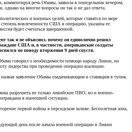
 комментируя речь Обамы, заявила в понедельник вечером,
, однако на многие вопросы он так и не дал ответа.
политических и военных целей, которые ставятся по мере
 степень вовлеченности США в операцию, указаны ее
иссия будет считаться завершенной.
ент так и не объяснил, почему он единолично решил
 граждане США и, в частности, американские солдаты
яснялся по поводу вторжения 9 дней спустя.
 Обама говорил о необходимости помощи народу Ливии, но
ноту лидерства при проведении операции коалиции.
 назвав заявление Обамы озадачивающим и ставящим в тупик.
жны разрушить не только ливийские ПВО, но и военно-
ы оправдана в нынешней ситуации.
торение первой войны в персидском заливе. Бесполетная зона,
едующий день после начала военной операции в Ливии