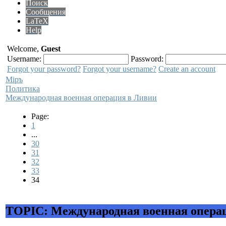
Поиск
Сообщения
LaTeX
Help
Welcome,
Guest
Username:
Password:
Forgot your password?
Forgot your username?
Create an account
Мiръ
Политика
Международная военная операция в Ливии
Page:
1
...
30
31
32
33
34
TOPIC: Международная военная опера