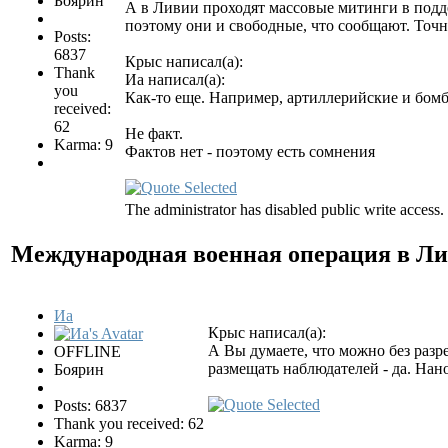
Боярин
А в Ливии проходят массовые митинги в под
поэтому они и свободные, что сообщают. Точ
Posts:
6837
Крыс написал(а):
Thank
Иа написал(а):
you
Как-то еще. Например, артиллерийские и бомб
received:
62
Не факт.
Karma: 9
Фактов нет - поэтому есть сомнения
The administrator has disabled public write access.
Международная военная операция в Л
Иа
Крыс написал(а):
А Вы думаете, что можно без разр
OFFLINE
размещать наблюдателей - да. Нан
Боярин
Posts: 6837
Thank you received: 62
Karma: 9