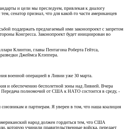
тандарты и цели мы преследуем, привлекая к диалогу
тем, сенатор признал, что для какой-то части американцев
ьбой поддержать предлагаемый ими законопроект с запретом
тороны Конгресса. Законопроект будет инициирован во
ллари Клинтон, главы Пентагона Роберта Гейтса,
разведки Джеймса Клэппера.
ания военной операцией в Ливии уже 30 марта.
жия и обеспечению бесполетной зоны над Ливией. Вчера
 Передача полномочий от США к НАТО состоится в среду, -
союзникам и партнерам. Я уверен в том, что наша коалиция
американский народ должен гордиться тем, что США
зи, которую учинили правительственные войска, передает